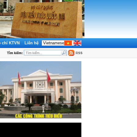
p chí KTVN
Liên hệ
Tìm kiếm: