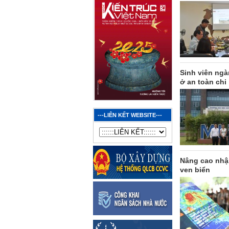
Sinh viên ng
ở an toàn chi
---LIÊN KẾT WEBSITE---
Nâng cao nhậ
ven biển