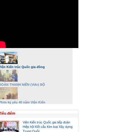
Viện Kiến trúc Quốc gia đồng
hành và phát triển
ĐOÀN THANH NIÊN (VIAr) BỘ
XÂY DỰNG DÂNG HƯƠNG VÀ TRI
ÂN ĐẠI TƯỚNG VÕ NGUYÊN
GIÁP NHÂN DỊP 27/7
Phim kỷ yếu 40 năm Viện Kiến
trúc Quốc gia – Bộ Xây dựng
Tiêu điểm
Viện Kiến trúc Quốc gia tiếp đoàn
Hiệp hội Kết cấu Kim loại Xây dựng
Trung Quốc