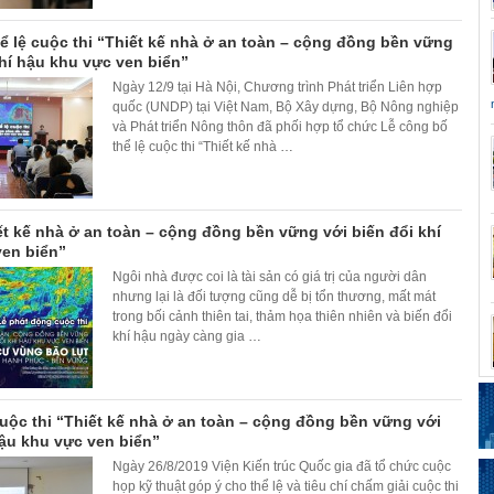
ể lệ cuộc thi “Thiết kế nhà ở an toàn – cộng đồng bền vững
khí hậu khu vực ven biển”
Ngày 12/9 tại Hà Nội, Chương trình Phát triển Liên hợp
quốc (UNDP) tại Việt Nam, Bộ Xây dựng, Bộ Nông nghiệp
và Phát triển Nông thôn đã phối hợp tổ chức Lễ công bố
thể lệ cuộc thi “Thiết kế nhà
…
ết kế nhà ở an toàn – cộng đồng bền vững với biến đổi khí
ven biển”
Ngôi nhà được coi là tài sản có giá trị của người dân
nhưng lại là đối tượng cũng dễ bị tổn thương, mất mát
trong bối cảnh thiên tai, thảm họa thiên nhiên và biến đổi
khí hậu ngày càng gia
…
cuộc thi “Thiết kế nhà ở an toàn – cộng đồng bền vững với
hậu khu vực ven biển”
Ngày 26/8/2019 Viện Kiến trúc Quốc gia đã tổ chức cuộc
họp kỹ thuật góp ý cho thể lệ và tiêu chí chấm giải cuộc thi