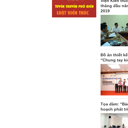
Viện Kiến trú
tháng đầu nă
2019
Đồ án thiết kế
“Chung tay ki
Tọa đàm: “Bảo
hoạch phát tri