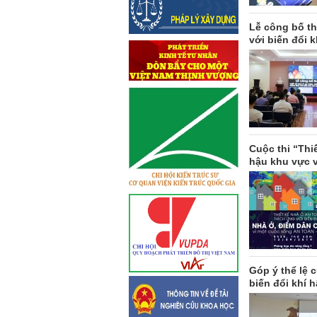
Lễ công bố th
với biến đổi 
Cuộc thi “Thi
hậu khu vực 
Góp ý thể lệ 
biến đổi khí 