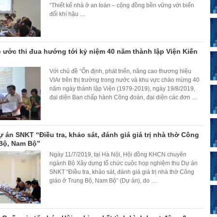
“Thiết kế nhà ở an toàn – cộng đồng bền vững với biến
đổi khí hậu
…
o ước thi đua hướng tới kỷ niệm 40 năm thành lập Viện Kiến
Với chủ đề “Ổn định, phát triển, nâng cao thương hiệu
VIAr trên thị trường trong nước và khu vực chào mừng 40
năm ngày thành lập Viện (1979-2019), ngày 19/8/2019,
đại diện Ban chấp hành Công đoàn, đại diện các đơn
…
ự án SNKT “Điều tra, khảo sát, đánh giá giá trị nhà thờ Công
 Bộ, Nam Bộ”
Ngày 11/7/2019, tại Hà Nội, Hội đồng KHCN chuyên
ngành Bộ Xây dựng tổ chức cuộc họp nghiệm thu Dự án
SNKT “Điều tra, khảo sát, đánh giá giá trị nhà thờ Công
giáo ở Trung Bộ, Nam Bộ” (Dự án), do
…