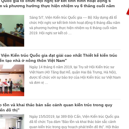
c Quốc gia tổ chức Hội nghị sơ kết tình hình hoạt động 6
m và phương hướng thực hiện nhiệm vụ 6 tháng cuối năm
Sáng 5/7, Viện Kiến trúc Quốc gia –– Bộ Xây dựng đã tổ
chức Hội nghị sơ kết tình hình hoạt động 6 tháng đầu năm
và phương hướng thực hiện nhiệm vụ 6 tháng cuối năm
2019. Hội nghị sơ kết có
…
 Viện Kiến trúc Quốc gia đạt giải cao nhất Thiết kế kiến trúc
ến tạo nhà ở nông thôn Việt Nam”
Ngày 14 tháng 6 năm 2019, tại Trụ sở Hội Kiến trúc sư
Việt Nam (40 Tăng Bạt Hổ, quận Hai Bà Trưng, Hà Nội),
được tổ chức với sự bảo trợ của Hội Kiến trúc sư Việt Nam
và đơn vị
…
 tồn và khai thác bản sắc cảnh quan kiến trúc trong quy
ển đô thị”
Ngày 15/5/2019, tại 389 Đội Cấn, Viện Kiến trúc Quốc gia
đã tổ chức Tọa đàm “Bảo tồn và khai thác bản sắc cảnh
quan kiến trúc trong quy hoạch phát triển đô thị”. Hội thảo