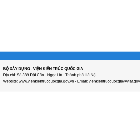
BỘ XÂY DỰNG - VIỆN KIẾN TRÚC QUỐC GIA
Địa chỉ: Số 389 Đội Cấn - Ngọc Hà - Thành phố Hà Nội
Website: www.vienkientrucquocgia.gov.vn - Email: vienkientrucquocgia@viar.gov