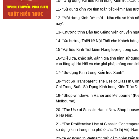
10- “Ứng dụng Vật liệu Kính trong Kiến trúc Cao 
11- “Sử dụng kính với tính toán tiết kiệm năng l
12- “Mặt dựng Kính Đời mới – Nhu cầu và Khả nă
nay”.
13- Chương trình Đào tạo Giảng viên chuyên ngà
14- “Xu hướng Thiết kế Nội Thất cho Khách hàng 
15-“Vật liệu Kính Tiết kiệm Năng lượng trong cá
16-“Điều tra, khảo sát, đánh giá tình hình sử dụ
cao tầng tại Hà Nội và các giải pháp nâng cao tín
17- “Sử dụng Kính trong Kiến trúc Xanh”.
18- “Not So Transparent: The Use of Glass in Co
Chỉ Trong Suốt: Sử Dụng Kính trong Kiến Trúc Đ
19- “Shop-windows in Hanoi and Melbourne” (Kiến
Melbourne).
20- “The Use of Glass in Hanoi New Shop-houses
ở Hà Nội).
21- “The Proliferative Use of Glass in Contempo
sử dụng kính trong nhà phố ở các đô thị Việt Nam
22- “A Postcard to Vietnam” (gửi cảm nhận kiến tr