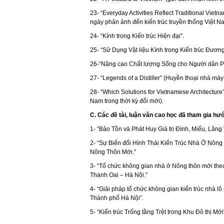
23- “Everyday Activities Reflect Traditional Viet
ngày phản ảnh đến kiến trúc truyền thống Việt N
24- “Kính trong Kiến trúc Hiện đại”.
25- “Sử Dụng Vật liệu Kính trong Kiến trúc Đươn
26-“Nâng cao Chất lượng Sống cho Người dân P
27- “Legends of a Distiller” (Huyền thoại nhà máy
28- “Which Solutions for Vietnamese Architecture”
Nam trong thời kỳ đổi mới).
C. Các đề tài, luận văn cao học đã tham gia hư
1- “Bảo Tồn và Phát Huy Giá trị Đình, Miếu, Lăng
2- “Sự Biến đổi Hình Thái Kiến Trúc Nhà Ở Nôn
Nông Thôn Mới.”
3- “Tổ chức không gian nhà ở Nông thôn mới th
Thanh Oai – Hà Nội.”
4- “Giải pháp tổ chức không gian kiến trúc nhà l
Thành phố Hà Nội”.
5- “Kiến trúc Trống tầng Trệt trong Khu Đô thị Mới