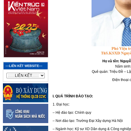
Họ và tên: Nguy
---LIÊN KẾT WEBSITE---
Năm sinh
Quê quán: Triệu Đề – L
Điện thoại 
I. QUÁ TRÌNH ĐÀO TẠO:
1. Đại học:
– Hệ đào tạo: Chính quy
– Nơi đào tạo: Trường Đại Xây dựng Hà Nội
– Ngành học: Kỹ sư XD Dân dụng & Công nghiệ