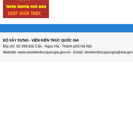
BỘ XÂY DỰNG - VIỆN KIẾN TRÚC QUỐC GIA
Địa chỉ: Số 389 Đội Cấn - Ngọc Hà - Thành phố Hà Nội
Website: www.vienkientrucquocgia.gov.vn - Email: vienkientrucquocgia@viar.gov