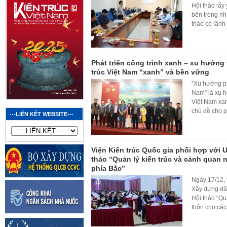
Hội thảo lấy
bên trong nh
thảo có lãnh
Phát triển công trình xanh – xu hướng
trúc Việt Nam “xanh” và bền vững
“Xu hướng phá
Nam” là xu h
Việt Nam xan
chủ đề cho 
---LIÊN KẾT WEBSITE---
Viện Kiến trúc Quốc gia phối hợp với 
thảo “Quản lý kiến trúc và cảnh quan
phía Bắc”
Ngày 17/12, 
Xây dựng đã
Hội thảo “Qu
thôn cho cá