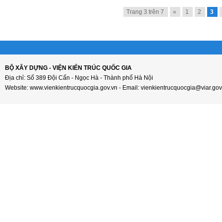
Trang 3 trên 7
«
1
2
3
BỘ XÂY DỰNG - VIỆN KIẾN TRÚC QUỐC GIA
Địa chỉ: Số 389 Đội Cấn - Ngọc Hà - Thành phố Hà Nội
Website: www.vienkientrucquocgia.gov.vn - Email: vienkientrucquocgia@viar.gov