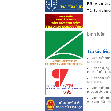
Rất mong nhận đượ
Trân trọng cảm ơ
bình luận
Tin tức liên
Viện Kiến trúc
(26/06/2026)
Cần áp dụng li
tránh trú bão lụt
(
Cần sớm triển 
(28/04/2026)
Viện Kiến trúc
phục vụ công nh
Viện Kiến trú
em công nhân Kh