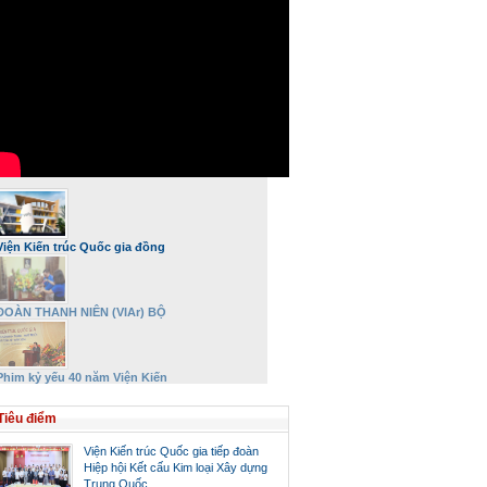
Viện Kiến trúc Quốc gia đồng
hành và phát triển
ĐOÀN THANH NIÊN (VIAr) BỘ
XÂY DỰNG DÂNG HƯƠNG VÀ TRI
ÂN ĐẠI TƯỚNG VÕ NGUYÊN
GIÁP NHÂN DỊP 27/7
Phim kỷ yếu 40 năm Viện Kiến
trúc Quốc gia – Bộ Xây dựng
Tiêu điểm
Viện Kiến trúc Quốc gia tiếp đoàn
Hiệp hội Kết cấu Kim loại Xây dựng
Trung Quốc