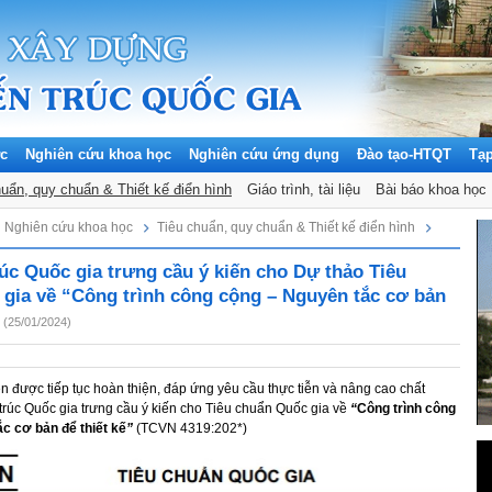
ức
Nghiên cứu khoa học
Nghiên cứu ứng dụng
Đào tạo-HTQT
Tạ
huẩn, quy chuẩn & Thiết kế điển hình
Giáo trình, tài liệu
Bài báo khoa học
Nghiên cứu khoa học
Tiêu chuẩn, quy chuẩn & Thiết kế điển hình
rúc Quốc gia trưng cầu ý kiến cho Dự thảo Tiêu
gia về “Công trình công cộng – Nguyên tắc cơ bản
(25/01/2024)
n được tiếp tục hoàn thiện, đáp ứng yêu cầu thực tiễn và nâng cao chất
trúc Quốc gia trưng cầu ý kiến cho Tiêu chuẩn Quốc gia về
“
Công trình công
c cơ bản để thiết kế
”
(TCVN 4319:202*)