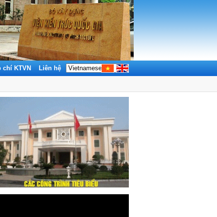
p chí KTVN
Liên hệ
Tìm kiếm: