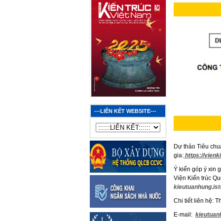
---LIÊN KẾT WEBSITE---
Dự thảo Tiêu chuẩ
gia:
https://vien
Ý kiến góp ý xin 
Viện Kiến trúc Qu
kieutuanhung.is
Chi tiết liên hệ: 
E-mail:
kieutuan