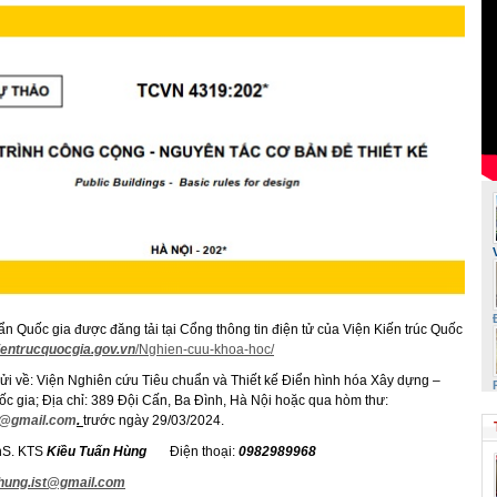
n Quốc gia được đăng tải tại Cổng thông tin điện tử của Viện Kiến trúc Quốc
kientrucquocgia.gov.vn
/Nghien-cuu-khoa-hoc/
gửi về: Viện Nghiên cứu Tiêu chuẩn và Thiết kế Điển hình hóa Xây dựng –
ốc gia; Địa chỉ: 389 Đội Cấn, Ba Đình, Hà Nội hoặc qua hòm thư:
t@gmail.com
.
trước ngày 29/03/2024.
ThS. KTS
Kiều Tuấn Hùng
Điện thoại:
0982989968
hung.ist@gmail.com