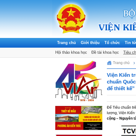
Trang chủ
Giới thiệu
Tổ chức
Tin t
Hội thảo khoa học
Đề tài khoa học
Tiêu c
Friday, 07/08/2026
Trang chủ
Viện Kiến t
chuẩn Quốc 
để thiết kế”
Để Tiêu chuẩn trê
lượng, Viện Kiến 
cộng – Nguyên tắ