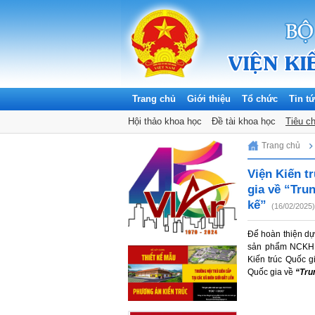
Trang chủ
Giới thiệu
Tổ chức
Tin t
Hội thảo khoa học
Đề tài khoa học
Tiêu c
Thursday, 06/08/2026
Trang chủ
Viện Kiến t
gia về “Tru
kế”
(16/02/2025)
Để hoàn thiện dự
sản phẩm NCKH. 
Kiến trúc Quốc g
Quốc gia về
“Tru