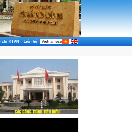
p chí KTVN
Liên hệ
Tìm kiếm: