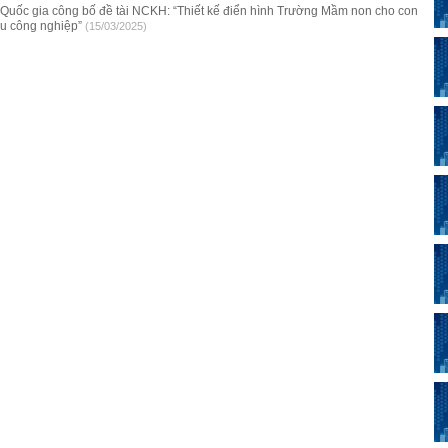
c Quốc gia công bố đề tài NCKH: “Thiết kế điển hình Trường Mầm non cho con
u công nghiệp”
(15/03/2025)