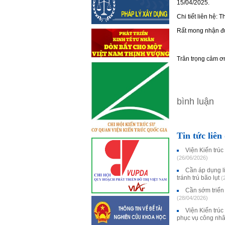
15/04/2025.
Chi tiết liên hệ: 
Rất mong nhận đượ
Trân trọng cảm ơ
bình luận
Tin tức liên
Viện Kiến trúc
(26/06/2026)
Cần áp dụng li
tránh trú bão lụt
(
Cần sớm triển 
(28/04/2026)
Viện Kiến trúc
phục vụ công nh