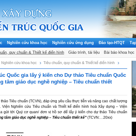
ức
Nghiên cứu khoa học
Nghiên cứu ứng dụng
Đào tạo-HTQT
Tạ
huẩn, quy chuẩn & Thiết kế điển hình
Giáo trình, tài liệu
Bài báo khoa học
Nghiên cứu khoa học
Tiêu chuẩn, quy chuẩn & Thiết kế điển hình
rúc Quốc gia lấy ý kiến cho Dự thảo Tiêu chuẩn Quốc
ng tâm giáo dục nghề nghiệp – Tiêu chuẩn thiết
 thảo Tiêu chuẩn (TCVN), đáp ứng yêu cầu thực tiễn và nâng cao chất lượng
Viện Nghiên cứu Tiêu chuẩn và Thiết kế điển hình hoà Xây dựng – Viện
ia gửi tới Quý cơ quan/ đơn vị hồ sơ để lấy ý kiến cho dự thảo Tiêu chuẩn
ng tâm giáo dục nghề nghiệp – Tiêu chuẩn thiết kế”
(TCVN:…20xx)