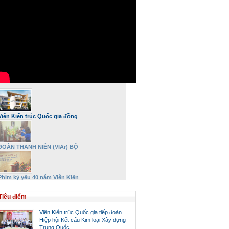
Viện Kiến trúc Quốc gia đồng
hành và phát triển
ĐOÀN THANH NIÊN (VIAr) BỘ
XÂY DỰNG DÂNG HƯƠNG VÀ TRI
ÂN ĐẠI TƯỚNG VÕ NGUYÊN
GIÁP NHÂN DỊP 27/7
Phim kỷ yếu 40 năm Viện Kiến
trúc Quốc gia – Bộ Xây dựng
Tiêu điểm
Viện Kiến trúc Quốc gia tiếp đoàn
Hiệp hội Kết cấu Kim loại Xây dựng
Trung Quốc