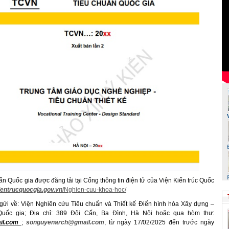
n Quốc gia được đăng tải tại Cổng thông tin điện tử của Viện Kiến trúc Quốc
kientrucquocgia.gov.vn
/Nghien-cuu-khoa-hoc/
 gửi về: Viện Nghiên cứu Tiêu chuẩn và Thiết kế Điển hình hóa Xây dựng –
 Quốc gia; Địa chỉ: 389 Đội Cấn, Ba Đình, Hà Nội hoặc qua hòm thư:
ail.com
;
songuyenarch@gmail.com
, từ ngày 17/02/2025 đến trước ngày