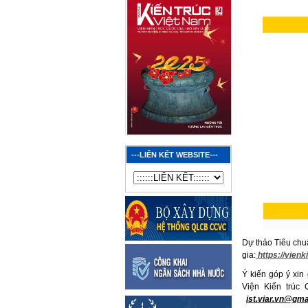
---LIÊN KẾT WEBSITE---
Dự thảo Tiêu chuẩ
gia:
https://vien
Ý kiến góp ý xin
Viện Kiến trúc
ist.viar.vn@gm