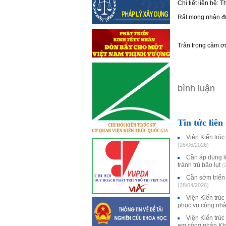
Chi tiết liên hệ: 
Rất mong nhận đượ
Trân trọng cảm ơ
bình luận
Tin tức liên
Viện Kiến trúc
(26/06/2026)
Cần áp dụng li
tránh trú bão lụt
(
Cần sớm triển 
(28/04/2026)
Viện Kiến trúc
phục vụ công nh
Viện Kiến trú
em công nhân Kh