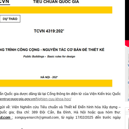
n Quốc gia được đăng tải tại Cổng thông tin điện tử của Viện Kiến trúc Quốc
kientrucquocgia.gov.vn
/Nghien-cuu-khoa-hoc/
 gửi về: Viện Nghiên cứu Tiêu chuẩn và Thiết kế Điển hình hóa Xây dựng –
 Quốc gia; Địa chỉ: 389 Đội Cấn, Ba Đình, Hà Nội hoặc qua hòm thư:
ail.com
;
songuyenarch@gmail.com
, từ ngày 17/02/2025 đến trước ngày