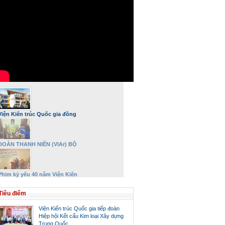
Viện Kiến trúc Quốc gia đồng
hành và phát triển
ĐOÀN THANH NIÊN (VIAr) BỘ
XÂY DỰNG DÂNG HƯƠNG VÀ TRI
ÂN ĐẠI TƯỚNG VÕ NGUYÊN
GIÁP NHÂN DỊP 27/7
Phim kỷ yếu 40 năm Viện Kiến
trúc Quốc gia – Bộ Xây dựng
Tiêu điểm
Viện Kiến trúc Quốc gia tiếp đoàn
Hiệp hội Kết cấu Kim loại Xây dựng
Trung Quốc