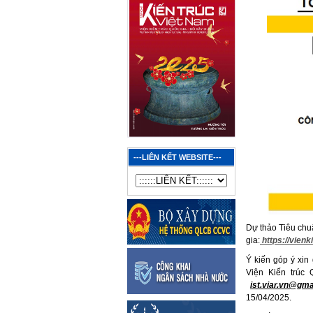
---LIÊN KẾT WEBSITE---
Dự thảo Tiêu chuẩ
gia:
https://vien
Ý kiến góp ý xin
Viện Kiến trúc
ist.viar.vn@gm
15/04/2025.