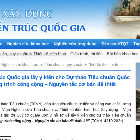
ức
Nghiên cứu khoa học
Nghiên cứu ứng dụng
Đào tạo-HTQT
Tạ
huẩn, quy chuẩn & Thiết kế điển hình
Giáo trình, tài liệu
Bài báo khoa học
Nghiên cứu khoa học
Tiêu chuẩn, quy chuẩn & Thiết kế điển hình
rúc Quốc gia lấy ý kiến cho Dự thảo Tiêu chuẩn Quốc
g trình công cộng – Nguyên tắc cơ bản để thiết
 thảo Tiêu chuẩn (TCVN), đáp ứng yêu cầu thực tiễn và nâng cao chất lượng
Viện Nghiên cứu Tiêu chuẩn và Thiết kế điển hình hoà Xây dựng – Viện
ia gửi tới Quý cơ quan/ đơn vị hồ sơ để lấy ý kiến cho dự thảo Tiêu chuẩn
g trình công cộng – Nguyên tắc cơ bản để thiết kế”
(TCVN: 4319:202*)