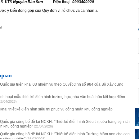
ThS. KTS
Nguyễn Bảo Sơn
Điện thoại:
0903400020
c ý kiến đóng góp của Quý đơn vị, tổ chức và cá nhân ./.
n!
 quan
 Quốc gia triển khai 03 nhiệm vụ theo Quyết định số 984 của Bộ Xây dựng
nh hoạt mẫu thiết kế điển hình trường học, nhà văn hoá thôn kết hợp điểm
28/04/2026)
khai thiết kế điển hình siêu thị phục vụ công nhân khu công nghiệp
 Quốc gia công bố đề tài NCKH: “Thiết kế điển hình Siêu thị, cửa hàng tiện ích
ân khu công nghiệp”
(21/04/2026)
c Quốc gia công bố đề tài NCKH: “Thiết kế điển hình Trường Mầm non cho con
u công nghiệp”
(15/03/2025)