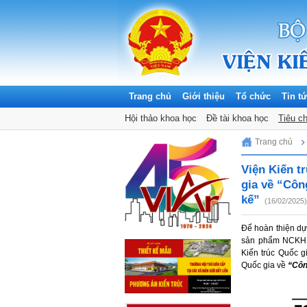
Trang chủ
Giới thiệu
Tổ chức
Tin t
Hội thảo khoa học
Đề tài khoa học
Tiêu c
Thursday, 06/08/2026
Trang chủ
Viện Kiến t
gia về “Côn
kế”
(16/02/2025)
Để hoàn thiện dự
sản phẩm NCKH. 
Kiến trúc Quốc g
Quốc gia về
“Côn