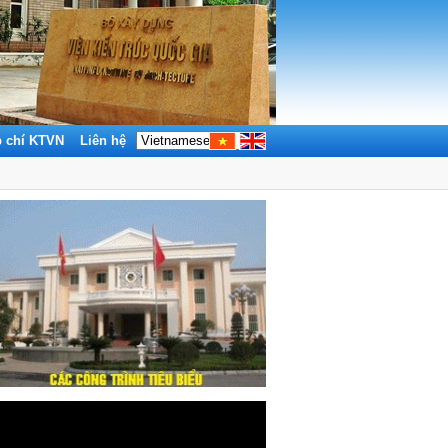
p chí KTVN
Liên hệ
Tìm kiếm: