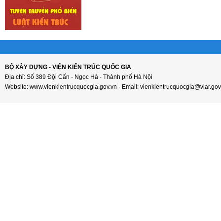
BỘ XÂY DỰNG - VIỆN KIẾN TRÚC QUỐC GIA
Địa chỉ: Số 389 Đội Cấn - Ngọc Hà - Thành phố Hà Nội
Website: www.vienkientrucquocgia.gov.vn - Email: vienkientrucquocgia@viar.gov