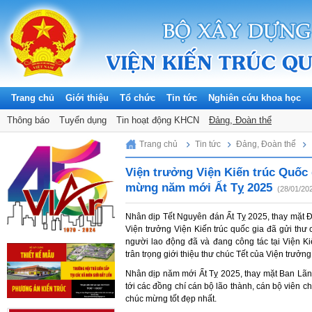
Trang chủ
Giới thiệu
Tổ chức
Tin tức
Nghiên cứu khoa học
Thông báo
Tuyển dụng
Tin hoạt động KHCN
Đảng, Đoàn thể
Sunday, 09/08/2026
Trang chủ
Tin tức
Đảng, Đoàn thể
Viện trưởng Viện Kiến trúc Quốc 
mừng năm mới Ất Tỵ 2025
(28/01/20
Nhân dịp Tết Nguyên đán Ất Tỵ 2025, thay mặt Đ
Viện trưởng Viện Kiến trúc quốc gia đã gửi thư c
người lao động đã và đang công tác tại Viện Ki
trân trọng giới thiệu thư chúc Tết của Viện trưởng
Nhân dịp năm mới Ất Tỵ 2025, thay mặt Ban Lãnh 
tới các đồng chí cán bộ lão thành, cán bộ viên c
chúc mừng tốt đẹp nhất.