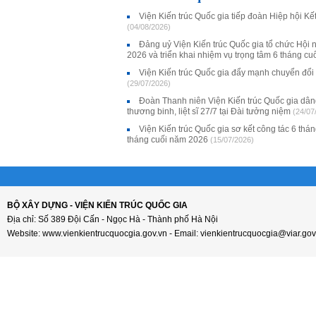
Viện Kiến trúc Quốc gia tiếp đoàn Hiệp hội K
(04/08/2026)
Đảng uỷ Viện Kiến trúc Quốc gia tổ chức Hội 
2026 và triển khai nhiệm vụ trọng tâm 6 tháng c
Viện Kiến trúc Quốc gia đẩy mạnh chuyển đổi
(29/07/2026)
Đoàn Thanh niên Viện Kiến trúc Quốc gia dân
thương binh, liệt sĩ 27/7 tại Đài tưởng niệm
(24/07
Viện Kiến trúc Quốc gia sơ kết công tác 6 thá
tháng cuối năm 2026
(15/07/2026)
BỘ XÂY DỰNG - VIỆN KIẾN TRÚC QUỐC GIA
Địa chỉ: Số 389 Đội Cấn - Ngọc Hà - Thành phố Hà Nội
Website: www.vienkientrucquocgia.gov.vn - Email: vienkientrucquocgia@viar.gov