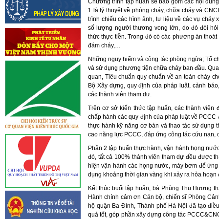
Chương trình tập huấn sẽ bao gồm các nội dung 
1 là lý thuyết về phòng cháy, chữa cháy và C
trình chiếu các hình ảnh, tư liệu về các vụ cháy
số lượng người thương vong lớn, do đó đòi hỏi
thức thực tiễn. Trong đó có các phương án thoát
đám cháy,…
Những nguy hiểm và công tác phòng ngừa; Tổ ch
và sử dụng phương tiện chữa cháy ban đầu. Qua đ
quan, Tiêu chuẩn quy chuẩn về an toàn cháy ch
Bộ Xây dựng, quy định của pháp luật, cảnh báo,
các thành viên tham dự.
Trên cơ sở kiến thức tập huấn, các thành viên đ
chấp hành các quy định của pháp luật về PCCC &
thực hành kỹ năng cơ bản và thao tác sử dụng t
cao năng lực PCCC, đáp ứng công tác cứu nạn, c
Phần 2 tập huấn thực hành, vận hành họng nước
đó, tất cả 100% thành viên tham dự đều được th
hiện vận hành các họng nước, máy bơm để ứng cứ
dụng khoảng thời gian vàng khi xảy ra hỏa hoạn 
Kết thúc buổi tập huấn, bà Phùng Thu Hương
Hành chính cảm ơn Cán bộ, chiến sĩ Phòng Cản
hộ quận Ba Đình, Thành phố Hà Nội đã tạo điều 
quả tốt, góp phần xây dựng công tác PCCC&CN