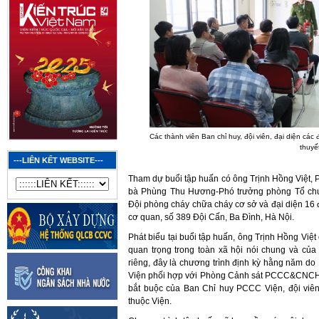
Các thành viên Ban chỉ huy, đội viên, đại diện c
thuyế
---LIÊN KẾT WEBSITE---
Tham dự buổi tập huấn có ông Trịnh Hồng Việt,
bà Phùng Thu Hương-Phó trưởng phòng Tổ chức
Đội phòng cháy chữa cháy cơ sở và đại diện 16 đơ
cơ quan, số 389 Đội Cấn, Ba Đình, Hà Nội.
Phát biểu tại buổi tập huấn, ông Trịnh Hồng Vi
quan trọng trong toàn xã hội nói chung và của
riêng, đây là chương trình định kỳ hằng năm d
Viện phối hợp với Phòng Cảnh sát PCCC&CNCH, 
bắt buộc của Ban Chỉ huy PCCC Viện, đội viê
thuộc Viện.