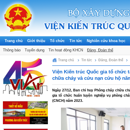
Trang chủ
Giới thiệu
Tổ chức
Tin tức
Nghiên cứu khoa học
Thông báo
Tuyển dụng
Tin hoạt động KHCN
Đảng, Đoàn thể
Saturday, 08/08/2026
Trang chủ
Tin tức
Đảng, Đoàn thể
Viện Kiến trúc Quốc gia tổ chức 
chữa cháy và cứu nạn cứu hộ nă
Ngày 27/12, Ban chỉ huy Phòng cháy chữa ch
gia tổ chức huấn luyện nghiệp vụ phòng ch
(CNCH) năm 2023.