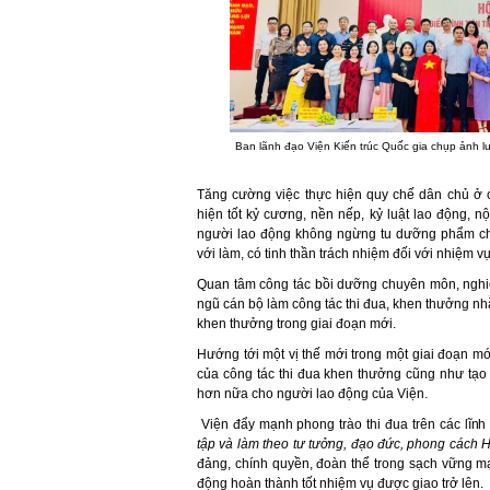
Ban lãnh đạo Viện Kiến trúc Quốc gia chụp ảnh lư
Tăng cường việc thực hiện quy chế dân chủ ở cơ 
hiện tốt kỷ cương, nền nếp, kỷ luật lao động, n
người lao động không ngừng tu dưỡng phẩm chất
với làm, có tinh thần trách nhiệm đối với nhiệm v
Quan tâm công tác bồi dưỡng chuyên môn, nghiệ
ngũ cán bộ làm công tác thi đua, khen thưởng nh
khen thưởng trong giai đoạn mới.
Hướng tới một vị thế mới trong một giai đoạn mớ
của công tác thi đua khen thưởng cũng như tạo 
hơn nữa cho người lao động của Viện.
Viện đẩy mạnh phong trào thi đua trên các lĩnh 
tập
và làm theo tư tưởng, đạo đức, phong cách 
đảng, chính quyền, đoàn thể trong sạch vững 
động hoàn thành tốt nhiệm vụ được giao trở lên.