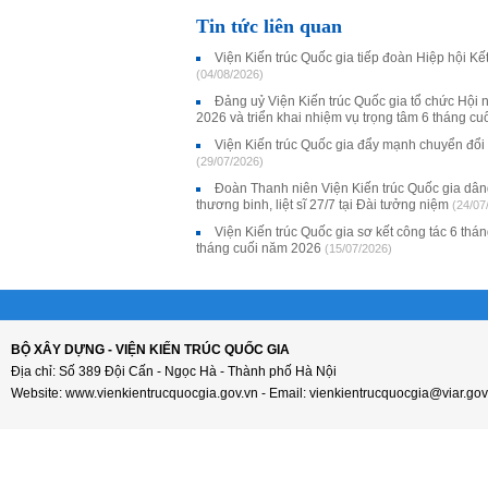
Tin tức liên quan
Viện Kiến trúc Quốc gia tiếp đoàn Hiệp hội K
(04/08/2026)
Đảng uỷ Viện Kiến trúc Quốc gia tổ chức Hội 
2026 và triển khai nhiệm vụ trọng tâm 6 tháng c
Viện Kiến trúc Quốc gia đẩy mạnh chuyển đổi
(29/07/2026)
Đoàn Thanh niên Viện Kiến trúc Quốc gia dân
thương binh, liệt sĩ 27/7 tại Đài tưởng niệm
(24/07
Viện Kiến trúc Quốc gia sơ kết công tác 6 thá
tháng cuối năm 2026
(15/07/2026)
BỘ XÂY DỰNG - VIỆN KIẾN TRÚC QUỐC GIA
Địa chỉ: Số 389 Đội Cấn - Ngọc Hà - Thành phố Hà Nội
Website: www.vienkientrucquocgia.gov.vn - Email: vienkientrucquocgia@viar.gov