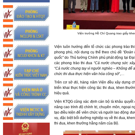
Viện trưởng Hồ Chí Quang trao giấy khen
Viện luôn hướng đến tổ chức các phong trào thi 
phong phú, nội dung cụ thể theo chủ đề
“Đoàn 
quốc”
do Thủ tướng Chính phủ phát động tại Đại 
các phong trào thi đua
“Cả nước chung sức xây
“Cả nước chung tay vì người nghèo – Không để ai 
chức thi đua thực hiện văn hóa công sở
”,…
Trên cơ sở đó, hàng năm Viện đều xây dựng ch
triển khai thực hiện công tác thi đua, khen thưở
hiệu quả.
Viện KTQG cũng xác định cán bộ là khâu quyết 
nâng cao trình độ chính trị, chuyên môn, ngoại ng
tạo điều kiện để viên chức và người lao động đ
vụ, đặc biệt bổi dưỡng nghiệp vụ về thi đua, khe
thi đua, khen thưởng hằng năm của Bộ.