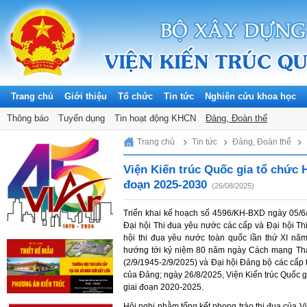
Trang chủ
Giới thiệu
Tổ chức
Tin tức
Nghiên cứu khoa học
Thông báo
Tuyển dụng
Tin hoạt động KHCN
Đảng, Đoàn thể
Sunday, 09/08/2026
Trang chủ
Tin tức
Đảng, Đoàn thể
Viện Kiến trúc Quốc gia tổ chức Hộ
đoạn 2025-2030
(26/08/2025)
Triển khai kế hoạch số 4596/KH-BXD ngày 05/6
Đại hội Thi đua yêu nước các cấp và Đại hội Th
hội thi đua yêu nước toàn quốc lần thứ XI nă
hướng tới kỷ niệm 80 năm ngày Cách mạng Th
(2/9/1945-2/9/2025) và Đại hội Đảng bộ các cấp t
của Đảng; ngày 26/8/2025, Viện Kiến trúc Quốc gi
giai đoạn 2020-2025.
Hội nghị nhằm tổng kết phong trào thi đua của 