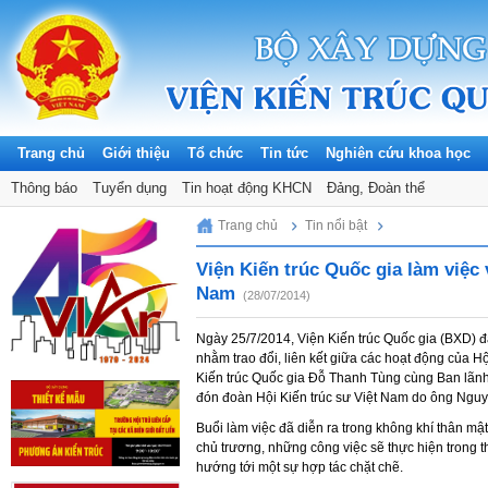
Trang chủ
Giới thiệu
Tổ chức
Tin tức
Nghiên cứu khoa học
Thông báo
Tuyển dụng
Tin hoạt động KHCN
Đảng, Đoàn thể
Sunday, 09/08/2026
Trang chủ
Tin nổi bật
Viện Kiến trúc Quốc gia làm việc 
Nam
(28/07/2014)
Ngày 25/7/2014, Viện Kiến trúc Quốc gia (BXD) đã
nhằm trao đổi, liên kết giữa các hoạt động của Hộ
Kiến trúc Quốc gia Đỗ Thanh Tùng cùng Ban lãnh 
đón đoàn Hội Kiến trúc sư Việt Nam do ông Nguy
Buổi làm việc đã diễn ra trong không khí thân mật
chủ trương, những công việc sẽ thực hiện trong t
hướng tới một sự hợp tác chặt chẽ.