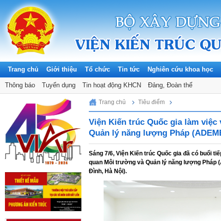
Trang chủ
Giới thiệu
Tổ chức
Tin tức
Nghiên cứu khoa học
Thông báo
Tuyển dụng
Tin hoạt động KHCN
Đảng, Đoàn thể
Saturday, 08/08/2026
Trang chủ
Tiêu điểm
Viện Kiến trúc Quốc gia làm việc
Quản lý năng lượng Pháp (ADEM
Sáng 7/6, Viện Kiến trúc Quốc gia đã có buổi t
quan Môi trường và Quản lý năng lượng Pháp (A
Đình, Hà Nội).