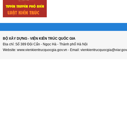
BỘ XÂY DỰNG - VIỆN KIẾN TRÚC QUỐC GIA
Địa chỉ: Số 389 Đội Cấn - Ngọc Hà - Thành phố Hà Nội
Website: www.vienkientrucquocgia.gov.vn - Email: vienkientrucquocgia@viar.gov