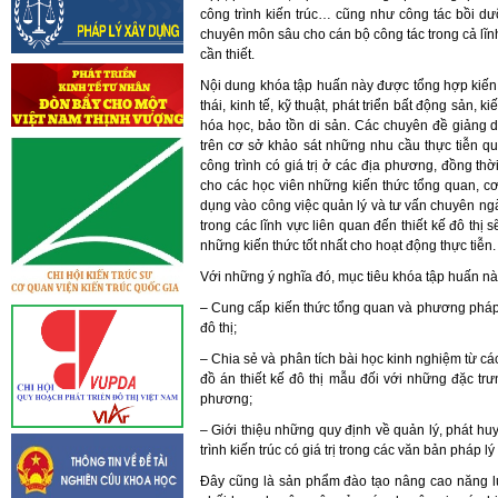
công trình kiến trúc… cũng như công tác bồi dư
chuyên môn sâu cho cán bộ công tác trong cả lĩn
cần thiết.
Nội dung khóa tập huấn này được tổng hợp kiến 
thái, kinh tế, kỹ thuật, phát triển bất động sản, 
hóa học, bảo tồn di sản. Các chuyên đề giảng d
trên cơ sở khảo sát những nhu cầu thực tiễn quả
công trình có giá trị ở các địa phương, đồng th
cho các học viên những kiến thức tổng quan, cơ 
dụng vào công việc quản lý và tư vấn chuyên ng
trong các lĩnh vực liên quan đến thiết kế đô thị
những kiến thức tốt nhất cho hoạt động thực tiễn.
Với những ý nghĩa đó, mục tiêu khóa tập huấn n
– Cung cấp kiến thức tổng quan và phương pháp p
đô thị;
– Chia sẻ và phân tích bài học kinh nghiệm từ các
đồ án thiết kế đô thị mẫu đối với những đặc trưn
phương;
– Giới thiệu những quy định về quản lý, phát huy 
trình kiến trúc có giá trị trong các văn bản pháp lý
Đây cũng là sản phẩm đào tạo nâng cao năng lự