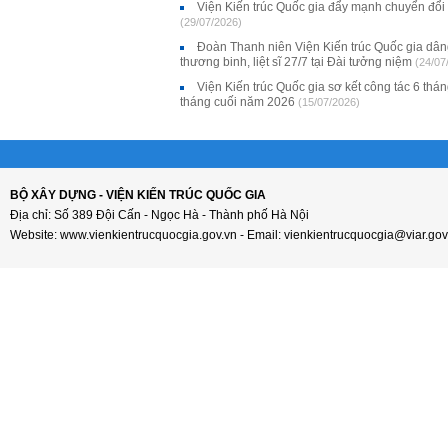
Viện Kiến trúc Quốc gia đẩy mạnh chuyển đổi
(29/07/2026)
Đoàn Thanh niên Viện Kiến trúc Quốc gia dân
thương binh, liệt sĩ 27/7 tại Đài tưởng niệm
(24/07
Viện Kiến trúc Quốc gia sơ kết công tác 6 thá
tháng cuối năm 2026
(15/07/2026)
BỘ XÂY DỰNG - VIỆN KIẾN TRÚC QUỐC GIA
Địa chỉ: Số 389 Đội Cấn - Ngọc Hà - Thành phố Hà Nội
Website: www.vienkientrucquocgia.gov.vn - Email: vienkientrucquocgia@viar.gov