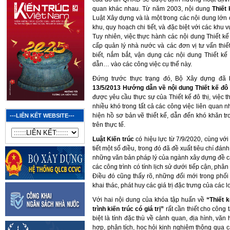
quan khác nhau. Từ năm 2003, nội dung
Thiết 
Luật Xây dựng và là một trong các nội dung lớ
khu, quy hoạch chi tiết, và đặc biệt với các khu vự
Tuy nhiên, việc thực hành các nội dung Thiết k
cấp quản lý nhà nước và các đơn vị tư vấn thiết
biết, nắm bắt, vận dụng các nội dung Thiết kế 
dẫn… vào các công việc cụ thể này.
Đứng trước thực trạng đó, Bộ Xây dựng đ
13/5/2013 Hướng dẫn về nội dung Thiết kế đô t
được yêu cầu thực sự của Thiết kế đô thị, việc 
nhiều khó trong tất cả các công việc liên quan 
hiện hồ sơ bản vẽ thiết kế, dẫn đến khó khăn tr
---LIÊN KẾT WEBSITE---
trên thực tế.
Luật Kiến trúc
có hiệu lực từ 7/9/2020, cùng với
tiết một số điều, trong đó đã đề xuất tiêu chí đánh 
những văn bản pháp lý của ngành xây dựng đề cập
các công trình có tính lịch sử dưới tiếp cận, phân
Điều đó cũng thấy rõ, những đổi mới trong phối
khai thác, phát huy các giá trị đặc trưng của các lo
Với hai nội dung của khóa tập huấn về
“Thiết 
trình kiến trúc có giá trị
”
rất cần thiết cho công
biệt là tính đặc thù về cảnh quan, địa hình, văn 
hợp, phân tích, học hỏi kinh nghiệm thông qua các