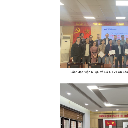
Lãnh đạo Viện KTQG và Sở GT-VT-XD Lào C