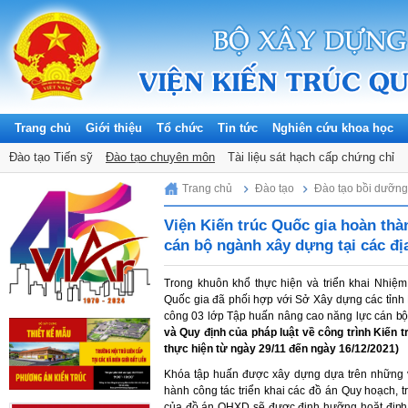
Trang chủ
Giới thiệu
Tổ chức
Tin tức
Nghiên cứu khoa học
Đào tạo Tiến sỹ
Đào tạo chuyên môn
Tài liệu sát hạch cấp chứng chỉ
Friday, 07/08/2026
Trang chủ
Đào tạo
Đào tạo bồi dưỡn
Viện Kiến trúc Quốc gia hoàn thà
cán bộ ngành xây dựng tại các đ
Trong khuôn khổ thực hiện và triển khai Nhiệ
Quốc gia đã phối hợp với Sở Xây dựng các tỉnh
công 03 lớp Tập huấn nâng cao năng lực cán b
và Quy định của pháp luật về công trình Kiến t
thực hiện từ ngày 29/11 đến ngày 16/12/2021)
Khóa tập huấn được xây dựng dựa trên những vấ
hành công tác triển khai các đồ án Quy hoạch, t
của đồ án QHXD sẽ được định hưỡng hoặt định 