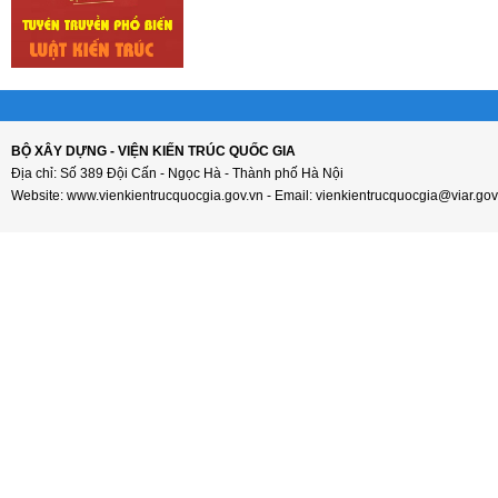
BỘ XÂY DỰNG - VIỆN KIẾN TRÚC QUỐC GIA
Địa chỉ: Số 389 Đội Cấn - Ngọc Hà - Thành phố Hà Nội
Website: www.vienkientrucquocgia.gov.vn - Email: vienkientrucquocgia@viar.gov