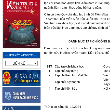
tạp chí khoa học được tính điểm năm 2024; thuộ
ngành, liên ngành theo công bố hằng năm;
Căn cứ theo Quy chế đào tạo trình độ Tiến sĩ b
15/02/2023 của Viện Kiến trúc Quốc gia. Theo kh
Viết báo cáo khoa học, viết ít nhất hai bài báo k
biện độc lập, theo danh mục tạp chí quy định tại 
DANH MỤC TẠP CHÍ CÔNG 
Danh mục các Tạp chí khoa học trong nước mà
nghiên cứu thuộc chuyên ngành Kiến trúc, cụ thể
---LIÊN KẾT WEBSITE---
STT
Các tạp chí khoa học
Cơ q
1
Tạp chí Xây dựng
Tạp 
2
Tạp chí Kiến trúc Việt Nam
Viện
Viện
3
Tạp chí Quy hoạch
Xây 
4
Tạp chí Kiến trúc
Hội 
Thời gian đăng tải: 12/2024