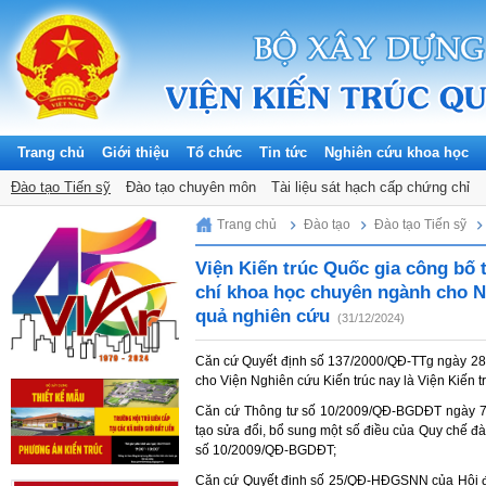
Trang chủ
Giới thiệu
Tổ chức
Tin tức
Nghiên cứu khoa học
Thông báo
Đào tạo Tiến sỹ
Tuyển dụng
Đào tạo chuyên môn
Tin hoạt động KHCN
Tài liệu sát hạch cấp chứng chỉ
Đảng, Đoàn thể
Sunday, 09/08/2026
Trang chủ
Đào tạo
Đào tạo Tiến sỹ
Viện Kiến trúc Quốc gia công bố 
chí khoa học chuyên ngành cho N
quả nghiên cứu
(31/12/2024)
Căn cứ Quyết định số 137/2000/QĐ-TTg ngày 28/1
cho Viện Nghiên cứu Kiến trúc nay là Viện Kiến t
Căn cứ Thông tư số 10/2009/QĐ-BGDĐT ngày 7/
tạo sửa đổi, bổ sung một số điều của Quy chế đà
số 10/2009/QĐ-BGDĐT;
Căn cứ Quyết định số 25/QĐ-HĐGSNN của Hội 