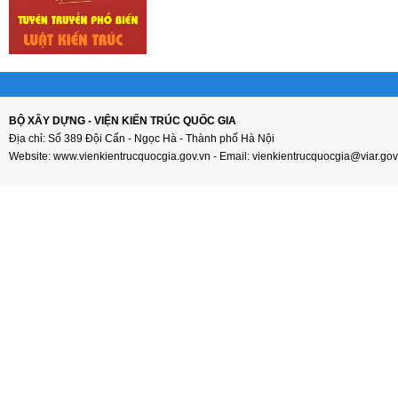
BỘ XÂY DỰNG - VIỆN KIẾN TRÚC QUỐC GIA
Địa chỉ: Số 389 Đội Cấn - Ngọc Hà - Thành phố Hà Nội
Website: www.vienkientrucquocgia.gov.vn - Email: vienkientrucquocgia@viar.gov