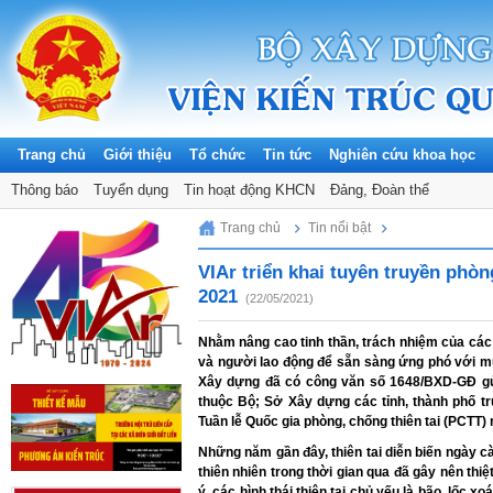
Trang chủ
Giới thiệu
Tổ chức
Tin tức
Nghiên cứu khoa học
Thông báo
Tuyển dụng
Tin hoạt động KHCN
Đảng, Đoàn thể
Monday, 10/08/2026
Trang chủ
Tin nổi bật
VIAr triển khai tuyên truyền phòn
2021
(22/05/2021)
Nhằm nâng cao tinh thần, trách nhiệm của các
và người lao động để sẵn sàng ứng phó với 
Xây dựng đã có công văn số 1648/BXD-GĐ gửi
thuộc Bộ; Sở Xây dựng các tỉnh, thành phố t
Tuần lễ Quốc gia phòng, chống thiên tai (PCTT)
Những năm gần đây, thiên tai diễn biến ngày c
thiên nhiên trong thời gian qua đã gây nên thi
ý, các hình thái thiên tai chủ yếu là bão, lốc 