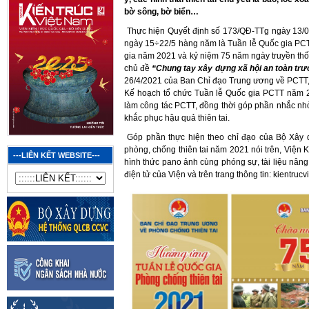
bờ sông, bờ biển…
Thực hiện Quyết định số 173/QĐ-TTg ngày 13/0
ngày 15÷22/5 hàng năm là Tuần lễ Quốc gia PCT
gia năm 2021 và kỷ niệm 75 năm ngày truyền th
chủ đề
“Chung tay xây dựng xã hội an toàn trướ
26/4/2021 của Ban Chỉ đạo Trung ương về PCTT,
Kế hoạch tổ chức Tuần lễ Quốc gia PCTT năm 2
làm công tác PCTT, đồng thời góp phần nhắc nh
khắc phục hậu quả thiên tai.
Góp phần thực hiện theo chỉ đạo của Bộ Xây 
phòng, chống thiên tai năm 2021 nói trên, Viện K
---LIÊN KẾT WEBSITE---
hình thức pano ảnh cùng phóng sự, tài liệu nâng
điện tử của Viện và trên trang thông tin: kientruc