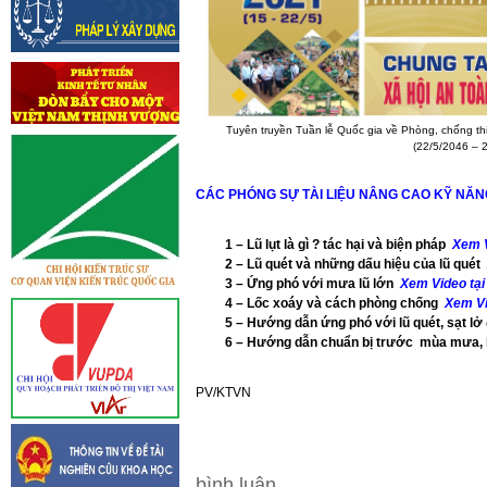
Tuyên truyền Tuần lễ Quốc gia về Phòng, chống th
(22/5/2046 – 
CÁC PHÓNG SỰ TÀI LIỆU NÂNG CAO KỸ NĂN
1 – Lũ lụt là gì ? tác hại và biện pháp
Xem V
2 – Lũ quét và những dấu hiệu của lũ quét
3 – Ứng phó với mưa lũ lớn
Xem Video tại
4 – Lốc xoáy và cách phòng chống
Xem Vi
5 – Hướng dẫn ứng phó với lũ quét, sạt lở
6 – Hướng dẫn chuẩn bị trước mùa mưa,
PV/KTVN
bình luận