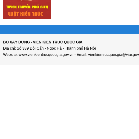
BỘ XÂY DỰNG - VIỆN KIẾN TRÚC QUỐC GIA
Địa chỉ: Số 389 Đội Cấn - Ngọc Hà - Thành phố Hà Nội
Website: www.vienkientrucquocgia.gov.vn - Email: vienkientrucquocgia@viar.gov