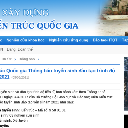
ức
Nghiên cứu khoa học
Nghiên cứu ứng dụng
Đào tạo-HTQT
Tạ
CN
Đảng, Đoàn thể
Tin tức
Thông báo
rúc Quốc gia Thông báo tuyển sinh đào tạo trình độ
 2021
(05/05/2021)
yển sinh và đào tạo trình độ tiến sĩ, ban hành kèm theo Thông tư số
 ngày 04/4/2017 của Bộ trưởng Bộ Giáo dục và Đào tạo; Viện Kiến trúc
o tuyển sinh đào tạo tiến sĩ năm 2021 như sau:
 tuyển sinh:
Kiến trúc – Mã số: 9 58 01 01
 sinh
:
03 nghiên cứu sinh
ển sinh:
Xét tuyển
tuyển: