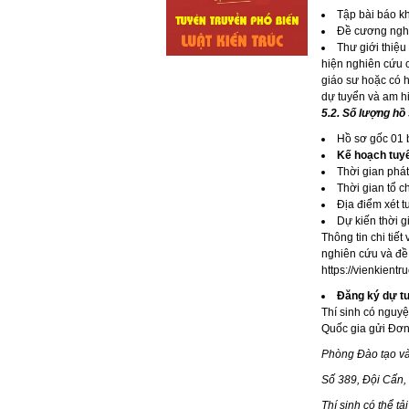
Tập bài báo k
Đề cương ngh
Thư giới thiệ
hiện nghiên cứu 
giáo sư hoặc có h
dự tuyển và am h
5.2. Số lượng hồ
Hồ sơ gốc 01 
Kế hoạch tuy
Thời gian phá
Thời gian tổ c
Địa điểm xét t
Dự kiến thời g
Thông tin chi tiế
nghiên cứu và đề 
https://vienkientr
Đăng ký dự t
Thí sinh có nguyệ
Quốc gia gửi Đơn
Phòng Đào tạo và
Số 389, Đội Cấn,
Thí sinh có thể tả