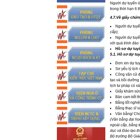
Người dự tuyển là
trong thời hạn 6 
4.7.Về giấy chứ
Người dự tuyể
cấp);
Người dự tuyển
với quá trình đào 
Hồ sơ dự tuy
5.1. Hồ sơ dự tu
Đơn xin dự tuy
Sơ yếu lý lịch
Công văn cử đi
tạo và bồi dưỡng
lịch tư pháp có x
Giấy khám sức
Bản cam kết th
Bằng tốt nghi
Bằng thạc sĩ 
Văn bằng/ Ch
(Văn bằng đại học
ngoài cấp, bằng t
dục và Đào tạo t
Bộ trưởng Bộ Giá