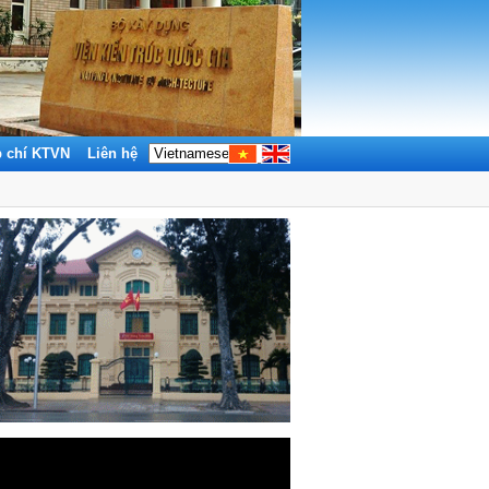
p chí KTVN
Liên hệ
Tìm kiếm: