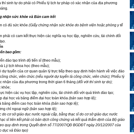
 thí sinh tự do phải có Phiếu lý lịch tư pháp có xác nhận của địa phương
tháng.
ng nhận sức khỏe và Bản cam kết
n có đủ sức khỏe
(Giấy chứng nhận sức khỏe do bệnh viện hoặc
phòng y tế
 phải có cam kết thực hiện các nghĩa vụ học tập, nghiên cứu, tài chính đối
tạo.
ển
yển bao gồm:
ển đào tạo trình độ tiến sĩ (theo mẫu);
 và Lý lịch khoa học (theo mẫu);
 dự tuyển của cơ quan quản lý trực tiếp theo quy định hiện hành về việc đào
 công chức, viên chức
(nếu người dự
tuyển là công chức,
viên chức);
Phiếu lý
ác nhận của địa phương trong thời gian 6 tháng
(đối với thí sinh tự do);
 khỏe;
ực hiện các vụ học tập, nghiên cứu, tài chính đối với quá trình đào tạo;
ệp đại học và bảng điểm đại học toàn khóa
(bản sao hợp lệ);
và bảng điểm cao học toàn khóa
(bản sao hợp lệ);
ứng chỉ ngoại ngữ
(bản sao hợp lệ);
 do cơ sở giáo dục nước ngoài cấp, bằng thạc sĩ do cơ sở giáo dục nước
hạc sĩ liên kết phải có bản dịch công chứng và kết quả thẩm định của Bộ giáo
heo quy định trong Quyết định số 77/2007/QĐ BGDĐT ngày 20/12/2007 của
o dục và Đào tạo)