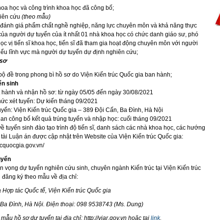
hoa học và công trình khoa học đã công bố;
iên cứu
(theo mẫu)
u đánh giá phẩm chất nghề nghiệp, năng lực chuyên môn và khả năng thực
của người dự tuyển của ít nhất 01 nhà khoa học có chức danh giáo sư, phó
ọc vị tiến sĩ khoa học, tiến sĩ đã tham gia hoạt động chuyên môn với người
iểu lĩnh vực mà người dự tuyển dự định nghiên cứu;
 sơ
bộ đề trong phong bì hồ sơ do Viện Kiến trúc Quốc gia ban hành;
ển sinh
t hành và nhận hồ sơ: từ ngày 05/05 đến ngày 30/08/2021
hức xét tuyển: Dự kiến tháng 09/2021
uyển: Viện Kiến trúc Quốc gia – 389 Đội Cấn, Ba Đình, Hà Nội
ian công bố kết quả trúng tuyển và nhập học: cuối tháng 09/2021
t về tuyển sinh đào tạo trình độ tiến sĩ, danh sách các nhà khoa học, các hướng
tài Luận án được cập nhật trên Website của Viện Kiến trúc Quốc gia:
ucquocgia.gov.vn/
uyển
n vọng dự tuyển nghiên cứu sinh, chuyên ngành Kiến trúc tại Viện Kiến trúc
 đăng ký theo mẫu về địa chỉ:
 Hợp tác Quốc tế, Viện Kiến trúc Quốc gia
 Ba Đình, Hà Nội. Điện thoại: 098 9538743 (Ms. Dung)
i mẫu hồ sơ dự tuyển tại địa chỉ: http://viar.gov.vn hoặc tại
link
.