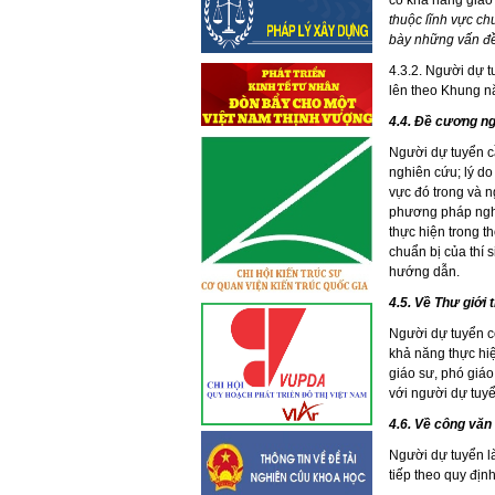
có khả năng giao
thuộc lĩnh vực c
bày những vấn đề
4.3.2. Người dự tu
lên theo Khung n
4.4. Đề cương n
Người dự tuyển cầ
nghiên cứu; lý do
vực đó trong và n
phương pháp nghi
thực hiện trong t
chuẩn bị của thí 
hướng dẫn.
4.5. Về Thư giới 
Người dự tuyển c
khả năng thực hi
giáo sư, phó giáo
với người dự tuy
4.6. Về công văn
Người dự tuyển l
tiếp theo quy địn