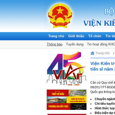
Trang chủ
Giới thiệu
Tổ chức
Tin t
Thông báo
Tuyển dụng
Tin hoạt động KH
Saturday, 08/08/2026
Trang chủ
Viện Kiến t
tiến sĩ năm
Căn cứ Quy chế tu
08/2017/TT-BGDĐT
Quốc gia thông bá
Chuyên ngành
Chỉ tiêu tuyển
Hình thức tuy
Điều kiện dự 