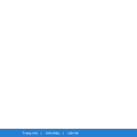
Trang chủ
|
Giới thiệu
|
Liên hệ