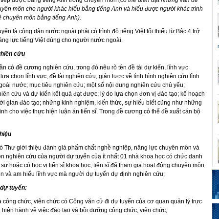
 tiếp được bằng tiếng Anh trong chuyên môn
(có thể
diễn
đạt những vấn đề
huyên môn cho người khác hiểu bằng tiếng Anh và hiểu được người khác trình
 chuyên môn bằng tiếng Anh).
yển là công dân nước ngoài phải có trình độ tiếng Việt tối thiểu từ Bậc 4 trở
ăng lực tiếng Việt dùng cho người nước ngoài.
ghiên cứu
n có đề cương nghiên cứu, trong đó nêu rõ tên đề tài dự kiến, lĩnh vực
 lựa chọn lĩnh vực, đề tài nghiên cứu; giản lược về tình hình nghiên cứu lĩnh
goài nước; mục tiêu nghiên cứu; một số nội dung nghiên cứu chủ yếu;
ên cứu và dự kiến kết quả đạt được; lý do lựa chọn đơn vị đào tạo; kế hoạch
hời gian đào tạo; những kinh nghiệm, kiến thức, sự hiểu biết cũng như những
sinh cho việc thực hiện luận án tiến sĩ. Trong đề cương có thể đề xuất cán bộ
thiệu
ó Thư giới thiệu đánh giá phẩm chất nghề nghiệp, năng lực chuyên môn và
ện nghiên cứu của người dự tuyển của ít nhất 01 nhà khoa học có chức danh
 sư hoặc có học vị tiến sĩ khoa học, tiến sĩ đã tham gia hoạt động chuyên môn
ển và am hiểu lĩnh vực mà người dự tuyển dự định nghiên cứu;
 dự tuyển:
à công chức, viên chức có Công văn cử đi dự tuyển của cơ quan quản lý trực
h hiện hành về việc đào tạo và bồi dưỡng công chức, viên chức;