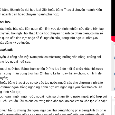
ó bằng tốt nghiệp đại học loại Giỏi hoặc bằng Thạc sĩ chuyên ngành Kiến
ên ngành gần hoặc chuyên ngành phù hợp;
hoa học:
 báo hoặc báo cáo liên quan đến lĩnh vực dự định nghiên cứu đăng trên tạp
c kỷ yếu hội nghị, hội thảo khoa học chuyên ngành có phản biện, có mã số
n quan đến lĩnh vực hoặc đề tài nghiên cứu, trong thời hạn 03 năm
(36
gày đăng ký dự tuyển;
ngoại ngữ:
tuyển là công dân Việt Nam phải có một trong những văn bằng, chứng chỉ
ng lực ngoại ngữ sau:
ngoại ngữ theo Bảng tham chiếu ở Phụ lục 1 do một tổ chức khảo thí được
am công nhận trong thời hạn 24 tháng kể từ ngày thi lấy chứng chỉ tính đến
tuyển;
hoặc bằng thạc sĩ do cơ sở đào tạo nước ngoài cấp cho chương trình đào
an ở nước ngoài bằng ngôn ngữ phù hợp với ngôn ngữ yêu cầu theo chuẩn
 trình đào tạo;
ọc ngành ngôn ngữ nước ngoài hoặc sư phạm tiếng nước ngoài phù hợp với
u cầu chuẩn đầu ra của chương trình đào tạo, do các cơ sở đào tạo của Việt
 văn bằng/ chứng chỉ ngoại ngữ các thứ tiếng không phải tiếng Anh thì phải