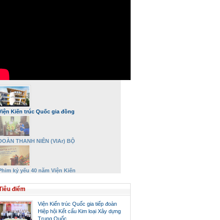
Viện Kiến trúc Quốc gia đồng
hành và phát triển
ĐOÀN THANH NIÊN (VIAr) BỘ
XÂY DỰNG DÂNG HƯƠNG VÀ TRI
ÂN ĐẠI TƯỚNG VÕ NGUYÊN
GIÁP NHÂN DỊP 27/7
Phim kỷ yếu 40 năm Viện Kiến
trúc Quốc gia – Bộ Xây dựng
Tiêu điểm
Viện Kiến trúc Quốc gia tiếp đoàn
Hiệp hội Kết cấu Kim loại Xây dựng
Trung Quốc