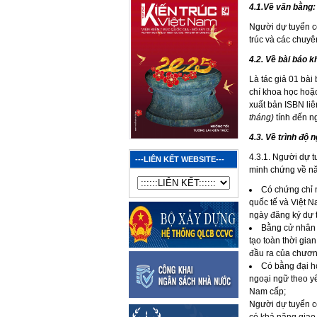
4.1.Về văn bằng:
Người dự tuyển c
trúc và các chuy
4.2. Về bài báo k
Là tác giả 01 bài
chí khoa học hoặ
xuất bản ISBN liê
tháng)
tính đến n
4.3. Về trình độ 
4.3.1. Người dự 
---LIÊN KẾT WEBSITE---
minh chứng về nă
Có chứng chỉ 
quốc tế và Việt N
ngày đăng ký dự 
Bằng cử nhân 
tạo toàn thời gi
đầu ra của chương
Có bằng đại h
ngoại ngữ theo yê
Nam cấp;
Người dự tuyển có