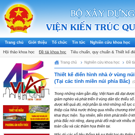
Trang chủ
Giới thiệu
Tổ chức
Tin tức
Nghiên cứu khoa học
Hội thảo khoa học
Đề tài khoa học
Tiêu chuẩn, quy chuẩn & Thiết kế đi
Saturday, 08/08/2026
Trang chủ
Nghiên cứu khoa học
Đề tà
Thiết kế điển hình nhà ở vùng núi
(Tại các tỉnh miền núi phía Bắc)
(
Trong những năm gần đây, Việt Nam đã đạt được 
giảm nghèo và phát triển ở vùng dân tộc thiểu số 
được kết quả đó, một phần là nhờ những nỗ lực c
thiệp của Nhà nước thông qua nhiều chương trình
khai thực hiện. Tuy nhiên, tiến trình phát triển ở 
phía Bắc nói riêng, đang phải đối mặt với nhiều t
toàn cầu và các thảm họa thiên tai.
Mặc dù các số liệu thống kê sự thiệt hại do thiên