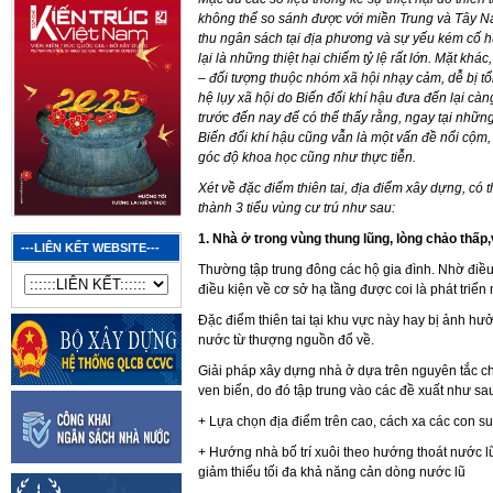
không thể so sánh được với miền Trung và Tây N
thu ngân sách tại địa phương và sự yếu kém cố h
lại là những thiệt hại chiếm tỷ lệ rất lớn. Mặt kh
– đối tượng thuộc nhóm xã hội nhạy cảm, dễ bị t
hệ lụy xã hội do Biến đổi khí hậu đưa đến lại càn
trước đến nay để có thể thấy rằng, ngay tại nhữn
Biến đổi khí hậu cũng vẫn là một vấn đề nổi cộm,
góc độ khoa học cũng như thực tiễn.
Xét về đặc điểm thiên tai, địa điểm xây dựng, có
thành 3 tiểu vùng cư trú như sau:
1. Nhà ở trong vùng thung lũng, lòng chảo thấp,
---LIÊN KẾT WEBSITE---
Thường tập trung đông các hộ gia đình. Nhờ điều 
điều kiện về cơ sở hạ tầng được coi là phát triển 
Đặc điểm thiên tai tại khu vực này hay bị ảnh hư
nước từ thượng nguồn đổ về.
Giải pháp xây dựng nhà ở dựa trên nguyên tắc ch
ven biển, do đó tập trung vào các đề xuất như sa
+ Lựa chọn địa điểm trên cao, cách xa các con s
+ Hướng nhà bố trí xuôi theo hướng thoát nước lũ
giảm thiếu tối đa khả năng cản dòng nước lũ