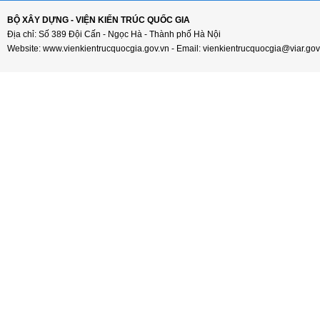
BỘ XÂY DỰNG - VIỆN KIẾN TRÚC QUỐC GIA
Địa chỉ: Số 389 Đội Cấn - Ngọc Hà - Thành phố Hà Nội
Website: www.vienkientrucquocgia.gov.vn - Email: vienkientrucquocgia@viar.gov