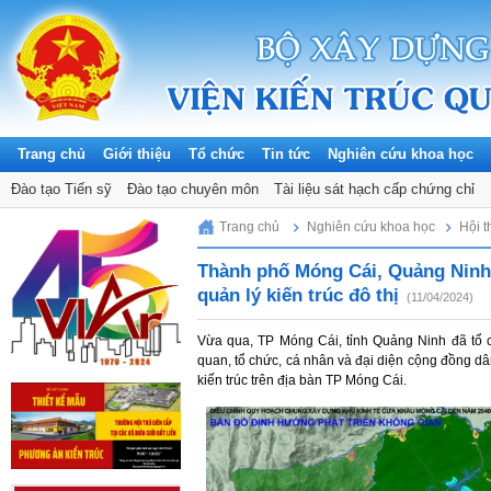
Trang chủ
Giới thiệu
Tổ chức
Tin tức
Nghiên cứu khoa học
Hội thảo khoa học
Kiến trúc
Đào tạo Tiến sỹ
Quy hoạch
Đào tạo chuyên môn
Đề tài khoa học
Xây dựng
Tiêu chuẩn, quy chuẩn & Thiết kế đi
Tài liệu sát hạch cấp chứng chỉ
Monday, 10/08/2026
Trang chủ
Nghiên cứu khoa học
Hội 
Thành phố Móng Cái, Quảng Ninh 
quản lý kiến trúc đô thị
(11/04/2024)
Vừa qua, TP Móng Cái, tỉnh Quảng Ninh đã tổ c
quan, tổ chức, cá nhân và đại diện cộng đồng dâ
kiến trúc trên địa bàn TP Móng Cái.