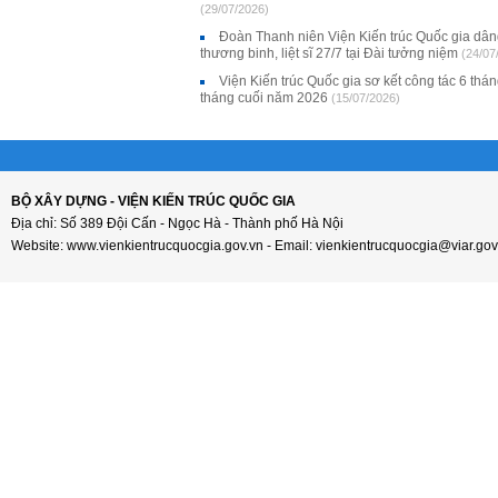
(29/07/2026)
Đoàn Thanh niên Viện Kiến trúc Quốc gia dân
thương binh, liệt sĩ 27/7 tại Đài tưởng niệm
(24/07
Viện Kiến trúc Quốc gia sơ kết công tác 6 thá
tháng cuối năm 2026
(15/07/2026)
BỘ XÂY DỰNG - VIỆN KIẾN TRÚC QUỐC GIA
Địa chỉ: Số 389 Đội Cấn - Ngọc Hà - Thành phố Hà Nội
Website: www.vienkientrucquocgia.gov.vn - Email: vienkientrucquocgia@viar.gov