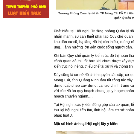
Trưởng Phòng Quản lý đô thị TP Móng Cái Đỗ Thị Hồng
quản lý kiến tr
Phát biểu tại Hội nghị, Trưởng phòng Quản lý 
nhấn mạnh, sự cần thiết phải lập Quy chế quản lý
khu dân cư cũ, hạ tầng đô thị còn thiếu, xuống c
úng… ảnh hưởng lớn đến cuộc sống người dân.
Khi bản Quy chế quản lý kiến trúc đô thị hoàn thà
cảnh quan đô thị tốt hơn khi chưa được xây dựn
kiến trúc nói riêng, thiếu chế tài xử lý và thông t
Đây cũng là cơ sở để chính quyền các cấp, cơ qu
Móng Cái, tỉnh Quảng Ninh làm tốt công tác x
dựng, cấp phép xây dựng, cải tạo chỉnh trang c
với các đồ án quy hoạch chung, quy hoạch phân kh
hoạch chuyên ngành,…
Tại Hội nghị, các ý kiến đóng góp của cơ quan, 
thư ký hội nghị tiếp thu, lĩnh hội làm cơ sở ho
pháp luật ./.
Một số hình ảnh tại Hội nghị lấy ý kiến: