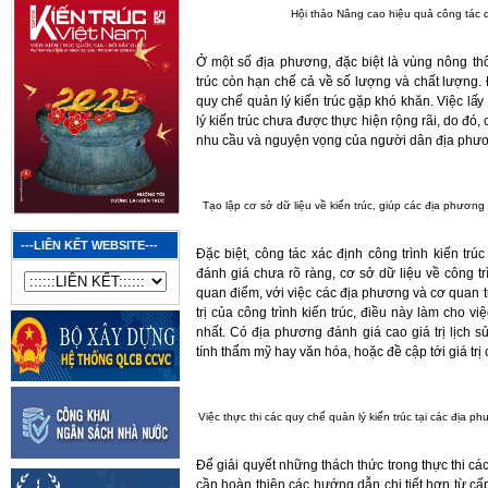
Hội thảo Nâng cao hiệu quả công tác qu
Ở một số địa phương, đặc biệt là vùng nông th
trúc còn hạn chế cả về số lượng và chất lượng. 
quy chế quản lý kiến trúc gặp khó khăn. Việc lấ
lý kiến trúc chưa được thực hiện rộng rãi, do đó
nhu cầu và nguyện vọng của người dân địa phư
Tạo lập cơ sở dữ liệu về kiến trúc, giúp các địa phương
---LIÊN KẾT WEBSITE---
Đặc biệt, công tác xác định công trình kiến trú
đánh giá chưa rõ ràng, cơ sở dữ liệu về công trìn
quan điểm, với việc các địa phương và cơ quan 
trị của công trình kiến trúc, điều này làm cho vi
nhất. Có địa phương đánh giá cao giá trị lịch s
tính thẩm mỹ hay văn hóa, hoặc đề cập tới giá tr
Việc thực thi các quy chế quản lý kiến trúc tại các địa
Để giải quyết những thách thức trong thực thi cá
cần hoàn thiện các hướng dẫn chi tiết hơn từ c