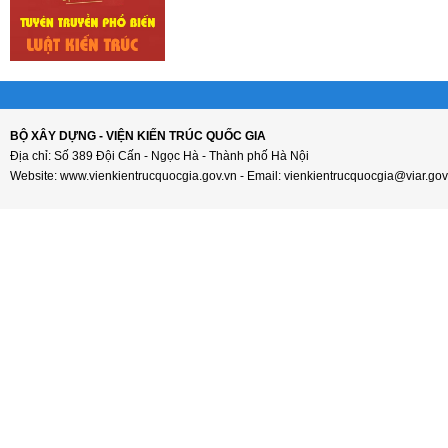
BỘ XÂY DỰNG - VIỆN KIẾN TRÚC QUỐC GIA
Địa chỉ: Số 389 Đội Cấn - Ngọc Hà - Thành phố Hà Nội
Website: www.vienkientrucquocgia.gov.vn - Email: vienkientrucquocgia@viar.gov