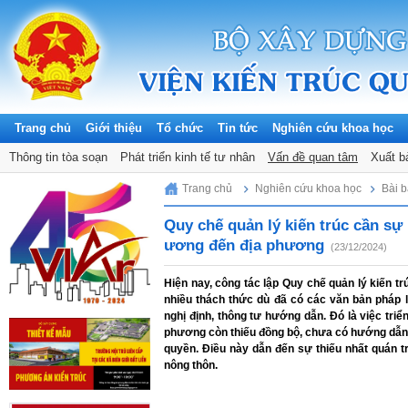
Trang chủ
Giới thiệu
Tổ chức
Tin tức
Nghiên cứu khoa học
Hội thảo khoa học
Thông tin tòa soạn
Đề tài khoa học
Phát triển kinh tế tư nhân
Tiêu chuẩn, quy chuẩn & Thiết kế đi
Vấn đề quan tâm
Xuất b
Saturday, 08/08/2026
Trang chủ
Nghiên cứu khoa học
Bài 
Quy chế quản lý kiến trúc cần sự
ương đến địa phương
(23/12/2024)
Hiện nay, công tác lập Quy chế quản lý kiến t
nhiều thách thức dù đã có các văn bản pháp l
nghị định, thông tư hướng dẫn. Đó là việc triể
phương còn thiếu đồng bộ, chưa có hướng dẫn c
quyền. Điều này dẫn đến sự thiếu nhất quán tr
nông thôn.