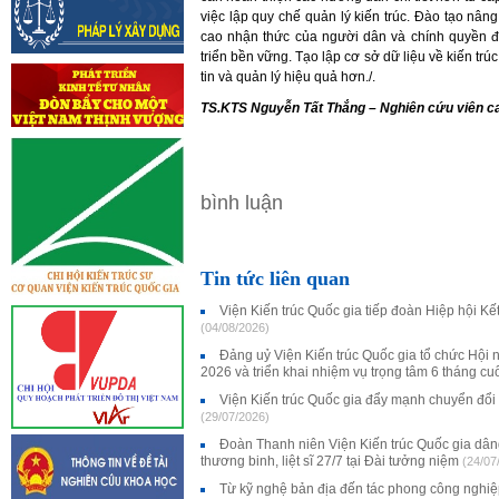
việc lập quy chế quản lý kiến trúc. Đào tạo nâ
cao nhận thức của người dân và chính quyền địa
triển bền vững. Tạo lập cơ sở dữ liệu về kiến tr
tin và quản lý hiệu quả hơn./.
TS.KTS Nguyễn Tất Thắng – Nghiên cứu viên ca
bình luận
Tin tức liên quan
Viện Kiến trúc Quốc gia tiếp đoàn Hiệp hội K
(04/08/2026)
Đảng uỷ Viện Kiến trúc Quốc gia tổ chức Hội 
2026 và triển khai nhiệm vụ trọng tâm 6 tháng c
Viện Kiến trúc Quốc gia đẩy mạnh chuyển đổi
(29/07/2026)
Đoàn Thanh niên Viện Kiến trúc Quốc gia dân
thương binh, liệt sĩ 27/7 tại Đài tưởng niệm
(24/07
Từ kỹ nghệ bản địa đến tác phong công nghi