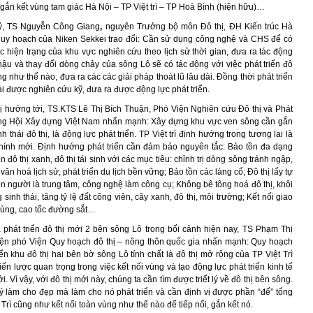
gắn kết vùng tam giác Hà Nội – TP Việt trì – TP Hoà Bình (hiện hữu)…
uỷ, TS Nguyễn Công Giang
,
nguyên Trưởng bộ môn Đô thị, ĐH Kiến trúc Hà
quy hoạch của Niken Sekkei trao đổi: Cần sử dụng công nghệ và CHS để có
c hiện trạng của khu vực nghiên cứu theo lịch sử thời gian, đưa ra tác động
hậu và thay đổi dòng chảy của sông Lô sẽ có tác động với việc phát triển đô
ng như thế nào, đưa ra các các giải pháp thoát lũ lâu dài. Đồng thời phát triển
i được nghiên cứu kỹ, đưa ra được động lực phát triển.
thị hướng tới, TS.KTS Lê Thị Bích Thuận, Phó Viện Nghiên cứu Đô thị và Phát
ổng Hội Xây dựng Việt Nam nhấn mạnh: Xây dựng khu vực ven sông cần gắn
h thái đô thị, là động lực phát triển. TP Việt trì định hướng trong tương lai là
hính mới. Định hướng phát triển cần đảm bảo nguyên tắc: Bảo tồn đa dạng
ển đô thị xanh, đô thị tái sinh với các mục tiêu: chỉnh trị dòng sông tránh ngập,
rị văn hoá lịch sử, phát triển du lịch bền vững; Bảo tồn các làng cổ; Đô thị lấy tự
n người là trung tâm, công nghệ làm công cụ; Không bê tông hoá đô thị, khôi
sinh thái, tăng tỷ lệ đất công viên, cây xanh, đô thị, môi trường; Kết nối giao
 vùng, cao tốc đường sắt…
 phát triển đô thị mới 2 bên sông Lô trong bối cảnh hiện nay, TS Phạm Thị
ện phó Viện Quy hoạch đô thị – nông thôn quốc gia nhấn mạnh: Quy hoạch
ển khu đô thị hai bên bờ sông Lô tính chất là đô thị mở rộng của TP Việt Trì
hiến lược quan trọng trong việc kết nối vùng và tạo động lực phát triển kinh tế
i. Vì vậy, với đô thị mới này, chúng ta cần tìm được triết lý về đô thị bên sông.
 lý làm cho đẹp mà làm cho nó phát triển và cần định vị được phần “đế” tổng
t Trì cũng như kết nối toàn vùng như thế nào để tiếp nối, gắn kết nó.