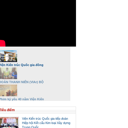
Viện Kiến trúc Quốc gia đồng
hành và phát triển
ĐOÀN THANH NIÊN (VIAr) BỘ
XÂY DỰNG DÂNG HƯƠNG VÀ TRI
ÂN ĐẠI TƯỚNG VÕ NGUYÊN
GIÁP NHÂN DỊP 27/7
Phim kỷ yếu 40 năm Viện Kiến
trúc Quốc gia – Bộ Xây dựng
Tiêu điểm
Viện Kiến trúc Quốc gia tiếp đoàn
Hiệp hội Kết cấu Kim loại Xây dựng
Trung Quốc