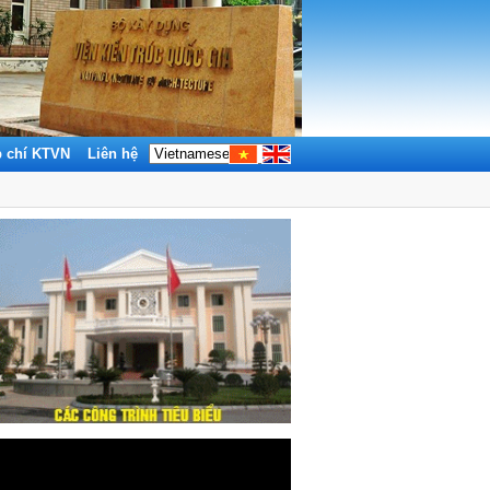
p chí KTVN
Liên hệ
Tìm kiếm: