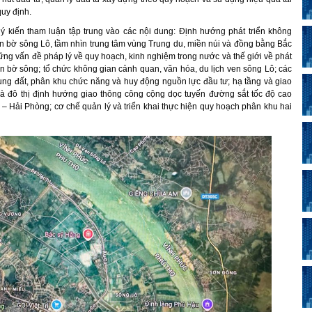
uy định.
c ý kiến tham luận tập trung vào các nội dung: Định hướng phát triển không
bên bờ sông Lô, tầm nhìn trung tâm vùng Trung du, miền núi và đồng bằng Bắc
ững vấn đề pháp lý về quy hoạch, kinh nghiệm trong nước và thế giới về phát
bên bờ sông; tổ chức không gian cảnh quan, văn hóa, du lịch ven sông Lô; các
ng đất, phân khu chức năng và huy động nguồn lực đầu tư; hạ tầng và giao
à đô thị định hướng giao thông công cộng dọc tuyến đường sắt tốc độ cao
 – Hải Phòng; cơ chế quản lý và triển khai thực hiện quy hoạch phân khu hai