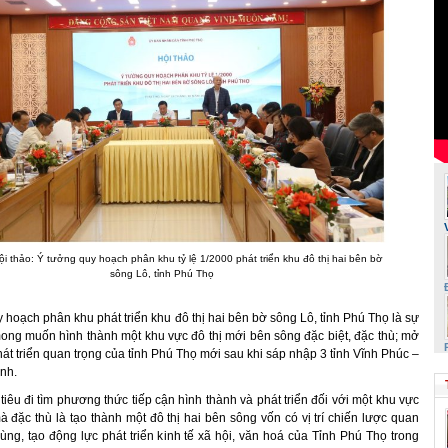
i thảo: Ý tưởng quy hoạch phân khu tỷ lệ 1/2000 phát triển khu đô thị hai bên bờ
sông Lô, tỉnh Phú Thọ
y hoạch phân khu phát triển khu đô thị hai bên bờ sông Lô, tỉnh Phú Thọ là sự
 mong muốn hình thành một khu vực đô thị mới bên sông đặc biệt, đặc thù; mở
át triển quan trọng của tỉnh Phú Thọ mới sau khi sáp nhập 3 tỉnh Vĩnh Phúc –
nh.
tiêu đi tìm phương thức tiếp cận hình thành và phát triển đối với một khu vực
 đặc thù là tạo thành một đô thị hai bên sông vốn có vị trí chiến lược quan
vùng, tạo động lực phát triển kinh tế xã hội, văn hoá của Tỉnh Phú Thọ trong