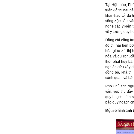
Tại Hội thảo, P
triển đô thị hai 
khai thác tối đa
sông đặc sắc, vă
nghe các ý kiến 
về ý tưởng quy h
Đồng chí cũng lư
đô thị hai bên bờ
hòa giữa đô thị 
hóa và du lịch, c
thời phát huy bả
nghiên cứu xây d
đồng bộ, khả thi
cảnh quan và bả
Phó Chủ tịch Ngu
vấn, tiếp thu đầ
quy hoạch, tỉnh 
bảo quy hoạch ch
Một số hình ảnh t