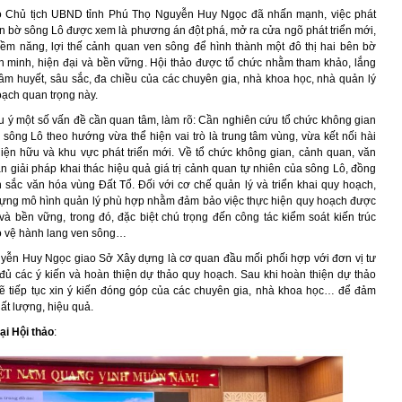
hó Chủ tịch UBND tỉnh Phú Thọ Nguyễn Huy Ngọc đã nhấn mạnh, việc phát
bên bờ sông Lô được xem là phương án đột phá, mở ra cửa ngõ phát triển mới,
 tiềm năng, lợi thế cảnh quan ven sông để hình thành một đô thị hai bên bờ
n minh, hiện đại và bền vững. Hội thảo được tổ chức nhằm tham khảo, lắng
tâm huyết, sâu sắc, đa chiều của các chuyên gia, nhà khoa học, nhà quản lý
oạch quan trọng này.
u ý một số vấn đề cần quan tâm, làm rõ: Cần nghiên cứu tổ chức không gian
 sông Lô theo hướng vừa thể hiện vai trò là trung tâm vùng, vừa kết nối hài
hiện hữu và khu vực phát triển mới. Về tổ chức không gian, cảnh quan, văn
ần giải pháp khai thác hiệu quả giá trị cảnh quan tự nhiên của sông Lô, đồng
n sắc văn hóa vùng Đất Tổ. Đối với cơ chế quản lý và triển khai quy hoạch,
ựng mô hình quản lý phù hợp nhằm đảm bảo việc thực hiện quy hoạch được
 và bền vững, trong đó, đặc biệt chú trọng đến công tác kiểm soát kiến trúc
o vệ hành lang ven sông…
yễn Huy Ngọc giao Sở Xây dựng là cơ quan đầu mối phối hợp với đơn vị tư
y đủ các ý kiến và hoàn thiện dự thảo quy hoạch. Sau khi hoàn thiện dự thảo
sẽ tiếp tục xin ý kiến đóng góp của các chuyên gia, nhà khoa học… để đảm
ất lượng, hiệu quả.
ại Hội thảo
: