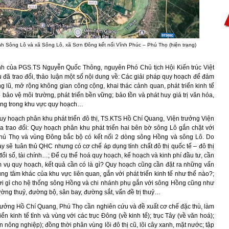
nh Sông Lô và xã Sông Lô, xã Sơn Đông kết nối Vĩnh Phúc – Phú Thọ (hiện trạng)
h của PGS.TS Nguyễn Quốc Thông, nguyên Phó Chủ tịch Hội Kiến trúc Việt
u đã trao đổi, thảo luận một số nội dung về: Các giải pháp quy hoạch để đảm
g lũ, mở rộng không gian công cộng, khai thác cảnh quan, phát triển kinh tế
p bảo vệ môi trường, phát triển bền vững; bảo tồn và phát huy giá trị văn hóa,
hống trong khu vực quy hoạch…
y hoạch phân khu phát triển đô thị, TS.KTS Hồ Chí Quang, Viện trưởng Viện
ia trao đổi: Quy hoạch phân khu phát triển hai bên bờ sông Lô gắn chặt với
Phú Thọ và vùng Đông bắc bộ có kết nối 2 dòng sông Hồng và sông Lô. Do
y sẽ tuân thủ QHC nhưng có cơ chế áp dụng tính chất đô thị quốc tế – đô thị
đổi số, tài chính…; Để cụ thể hoá quy hoạch, kế hoạch và kinh phí đầu tư, cần
m vụ quy hoạch, kết quả cần có là gì? Quy hoạch cũng cần đặt ra những vấn
ung tâm khác của khu vực liên quan, gắn với phát triển kinh tế như thế nào?;
ợi gì cho hệ thống sông Hồng và chi nhánh phụ gắn với sông Hồng cũng như
ờng thuỷ, đường bộ, sân bay, đường sắt, vấn đề trị thuỷ…
rưởng Hồ Chí Quang, Phú Thọ cần nghiên cứu và đề xuất cơ chế đặc thù, làm
riển kinh tế tỉnh và vùng với các trục Đông (về kinh tế); trục Tây (về văn hoá);
ển nông nghiệp); đồng thời phân vùng lõi đô thị cũ, lõi cây xanh, mặt nước; tập