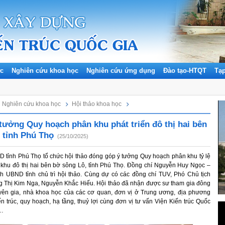
ức
Nghiên cứu khoa học
Nghiên cứu ứng dụng
Đào tạo-HTQT
Tạ
CN
huẩn, quy chuẩn & Thiết kế điển hình
Đảng, Đoàn thể
Giáo trình, tài liệu
Bài báo khoa học
Nghiên cứu khoa học
Hội thảo khoa học
 tưởng Quy hoạch phân khu phát triển đô thị hai bên
 tỉnh Phú Thọ
(25/10/2025)
 tỉnh Phú Thọ tổ chức hội thảo đóng góp ý tưởng Quy hoạch phân khu tỷ lệ
n khu đô thị hai bên bờ sông Lô, tỉnh Phú Thọ. Đồng chí Nguyễn Huy Ngọc –
h UBND tỉnh chủ trì hội thảo. Cùng dự có các đồng chí TUV, Phó Chủ tịch
 Thị Kim Nga, Nguyễn Khắc Hiếu. Hội thảo đã nhận được sư tham gia đông
yên gia, nhà khoa học của các cơ quan, đơn vị ở Trung ương, địa phương
iến trúc, quy hoạch, hạ tầng, thuỷ lợi cùng đơn vị tư vấn Viện Kiến trúc Quốc
g…