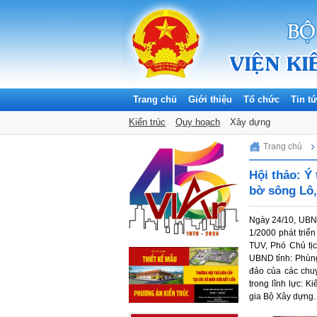
Trang chủ
Giới thiệu
Tổ chức
Tin t
Thông báo
Hội thảo khoa học
Kiến trúc
Quy hoạch
Tuyển dụng
Đề tài khoa học
Xây dựng
Tin hoạt động KH
Tiêu c
Sunday, 09/08/2026
Trang chủ
Hội thảo: Ý
bờ sông Lô,
Ngày 24/10, UBND
1/2000 phát triể
TUV, Phó Chủ tịc
UBND tỉnh: Phùng
đảo của các chu
trong lĩnh lực: K
gia Bộ Xây dựn