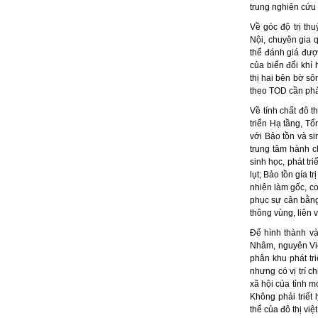
trung nghiên cứu 
Về góc độ trị th
Nội, chuyên gia 
thể đánh giá đượ
của biến đổi khí 
thị hai bên bờ sô
theo TOD cần phả
Về tính chất đô 
triển Hạ tầng, T
với Bảo tồn và sin
trung tâm hành c
sinh học, phát tri
lụt; Bảo tồn gía t
nhiên làm gốc, co
phục sự cân bằng 
thông vùng, liên
Để hình thành và
Nhâm, nguyên Vi
phân khu phát tri
nhưng có vị trí c
xã hội của tỉnh mớ
Không phải triết
thể của đô thị việ