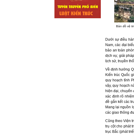
Bản đồ vệ ti
Dưới sự điều hàn
Nam, các đại biể
bảo an toàn phòn
dịch vụ; giải phá
lịch sử, truyền t
Về định hướng Qu
Kiến trúc Quốc g
quy hoạch tỉnh 
vậy, quy hoạch nà
hiện đại, chuyển 
xác định rõ nhiệ
đề gắn kết các tr
Mang lại nguồn l
các giao thông đư
Cũng theo Viện t
trụ cột cho phát t
trục Bắc (phát tri