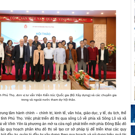
h Phú Thọ, đơn vị tư vấn Viện Kiến trúc Quốc gia (Bộ Xây dựng) và các chuyên gia
trong và ngoài nước tham dự hội thảo.
 trung tâm hành chính – chính trị, kinh tế, văn hóa, giáo dục, y tế, du lịch, thể
a tỉnh Phú Thọ. Việc phát triển đô thị qua sông Lô về phía xã Sông Lô và xã
i về Vĩnh Yên là phương án mở ra cửa ngõ phát triển mới phía Đông Bắc đô
ệc lập quy hoạch phân khu đô thị sẽ tạo cơ sở pháp lý để triển khai các quy
hu hút đầu tư, quản lý đầu tư xây dựng theo quy hoạch và sử dụng hiệu quả tài