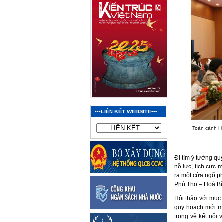
---LIÊN KẾT WEBSITE---
Toàn cảnh Hộ
Đi tìm ý tưởng qu
nỗ lực, tích cực
ra một cửa ngõ ph
Phú Thọ – Hoà Bì
Hội thảo với mục 
quy hoạch mới mà
trọng về kết nối 