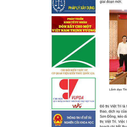
giai đoạn mới.
Lãnh đạo Tỉn
Đô thị Việt Trì là
thao, dịch vụ củ
Sơn Đông, kéo dà
thị Việt Trì. Vi
hoạch chi tiết; t