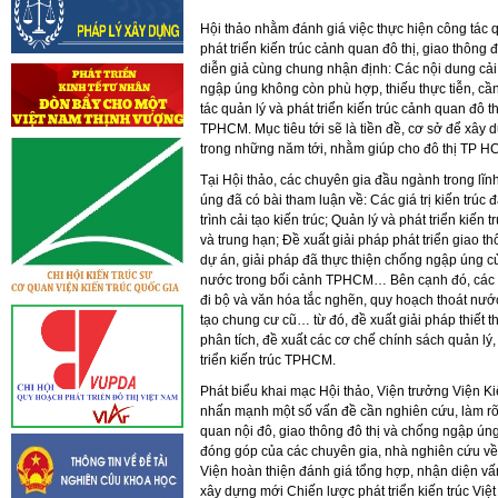
Hội thảo nhằm đánh giá việc thực hiện công tác q
phát triển kiến trúc cảnh quan đô thị, giao thôn
diễn giả cùng chung nhận định: Các nội dung cải t
ngập úng không còn phù hợp, thiếu thực tiễn, cần
tác quản lý và phát triển kiến trúc cảnh quan đô 
TPHCM. Mục tiêu tới sẽ là tiền đề, cơ sở để xây 
trong những năm tới, nhằm giúp cho đô thị TP HC
Tại Hội thảo, các chuyên gia đầu ngành trong lĩ
úng đã có bài tham luận về: Các giá trị kiến trúc đ
trình cải tạo kiến trúc; Quản lý và phát triển kiế
và trung hạn; Đề xuất giải pháp phát triển giao t
dự án, giải pháp đã thực thiện chống ngập úng c
nước trong bối cảnh TPHCM… Bên cạnh đó, các c
đi bộ và văn hóa tắc nghẽn, quy hoạch thoát nư
tạo chung cư cũ… từ đó, đề xuất giải pháp thiết 
phân tích, đề xuất các cơ chế chính sách quản lý
triển kiến trúc TPHCM.
Phát biểu khai mạc Hội thảo, Viện trưởng Viện K
nhấn mạnh một số vấn đề cần nghiên cứu, làm rõ v
quan nội đô, giao thông đô thị và chống ngập ún
đóng góp của các chuyên gia, nhà nghiên cứu về l
Viện hoàn thiện đánh giá tổng hợp, nhận diện vấn
xây dựng mới Chiến lược phát triển kiến trúc Việ