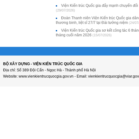
Viện Kiến trúc Quốc gia đẩy mạnh chuyển đổi
(29/07/2026)
Đoàn Thanh niên Viện Kiến trúc Quốc gia dân
thương binh, liệt sĩ 27/7 tại Đài tưởng niệm
(24/07
Viện Kiến trúc Quốc gia sơ kết công tác 6 thá
tháng cuối năm 2026
(15/07/2026)
BỘ XÂY DỰNG - VIỆN KIẾN TRÚC QUỐC GIA
Địa chỉ: Số 389 Đội Cấn - Ngọc Hà - Thành phố Hà Nội
Website: www.vienkientrucquocgia.gov.vn - Email: vienkientrucquocgia@viar.gov