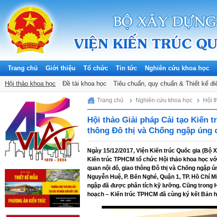
Trang chủ
Giới thiệu
Tổ chức
Tin tức
Nghiên cứu khoa học
Thông báo
Hội thảo khoa học
Tuyển dụng
Đề tài khoa học
Tin hoạt động KHCN
Tiêu chuẩn, quy chuẩn & Thiết kế đi
Đảng, Đoàn thể
Saturday, 08/08/2026
Trang chủ
Nghiên cứu khoa học
Hội 
Hội thảo Giải pháp Cải tạo Kiến t
thông Đô thị và Chống ngập úng
Ngày 15/12/2017, Viện Kiến trúc Quốc gia (Bộ
Kiến trúc TPHCM tổ chức Hội thảo khoa học với
quan nội đô, giao thông Đô thị và Chống ngập 
Nguyễn Huệ, P. Bến Nghé, Quận 1, TP. Hồ Chí Mi
ngập đã được phân tích kỹ lưỡng. C
ũng trong 
hoạch – Kiến trúc TPHCM đã cùng ký kết Bản hợ