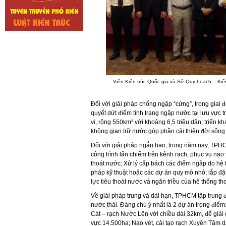
Viện Kiến trúc Quốc gia và Sở Quy hoạch – Kiến
Đối với giải pháp chống ngập “cứng”, trong giai
quyết dứt điểm tình trạng ngập nước tại lưu vực 
vi, rộng 550km² với khoảng 6,5 triệu dân; triển kh
không gian trữ nước góp phần cải thiện đời sống
Đối với giải pháp ngắn hạn, trong năm nay, TPHCM
công trình lấn chiếm trên kênh rạch, phục vụ nạo
thoát nước; Xử lý cấp bách các điểm ngập do hệ t
pháp kỹ thuật hoặc các dự án quy mô nhỏ; lắp đ
lực tiêu thoát nước và ngăn triều của hệ thống t
Về giải pháp trung và dài hạn, TPHCM tập trung đ
nước thải. Đáng chú ý nhất là 2 dự án trọng điể
Cát – rạch Nước Lên với chiều dài 32km, để giải 
vực 14.500ha; Nạo vét, cải tạo rạch Xuyên Tâm dà