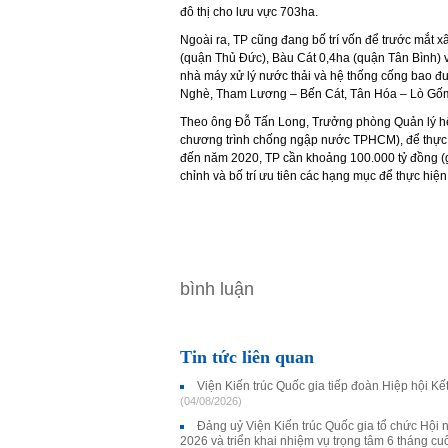
đô thị cho lưu vực 703ha.
Ngoài ra, TP cũng đang bố trí vốn để trước mắt x
(quận Thủ Đức), Bàu Cát 0,4ha (quận Tân Bình) 
nhà máy xử lý nước thải và hệ thống cống bao đư
Nghè, Tham Lương – Bến Cát, Tân Hóa – Lò Gốm,
Theo ông Đỗ Tấn Long, Trưởng phòng Quản lý hệ
chương trình chống ngập nước TPHCM), để thực 
đến năm 2020, TP cần khoảng 100.000 tỷ đồng (g
chỉnh và bố trí ưu tiên các hạng mục để thực hiện
bình luận
Tin tức liên quan
Viện Kiến trúc Quốc gia tiếp đoàn Hiệp hội K
(04/08/2026)
Đảng uỷ Viện Kiến trúc Quốc gia tổ chức Hội 
2026 và triển khai nhiệm vụ trọng tâm 6 tháng c