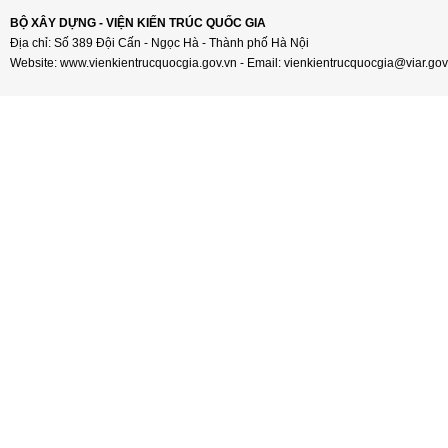
BỘ XÂY DỰNG - VIỆN KIẾN TRÚC QUỐC GIA
Địa chỉ: Số 389 Đội Cấn - Ngọc Hà - Thành phố Hà Nội
Website: www.vienkientrucquocgia.gov.vn - Email: vienkientrucquocgia@viar.gov