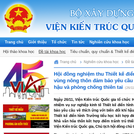
Trang chủ
Giới thiệu
Tổ chức
Tin tức
Nghiên cứu khoa học
Thông báo
Hội thảo khoa học
Tuyển dụng
Đề tài khoa học
Tin hoạt động KHCN
Tiêu chuẩn, quy chuẩn & Thiết kế đi
Đảng, Đoàn thể
Saturday, 08/08/2026
Trang chủ
Nghiên cứu khoa học
Đề tà
Hội đồng nghiệm thu Thiết kế điể
vùng nông thôn đảm bảo yêu cầu v
hậu và phòng chống thiên tai
(26/1
Ngày 26/11, Viện Kiến trúc Quốc gia tổ chức 
nhiệm vụ sự nghiệp kinh tế Thiết kế điển hìn
bảo yêu cầu về thích ứng với biến đổi khí hậ
Thiết kế điển hình Trường tiểu học kết hợp điể
Nhà văn hóa thôn kết hợp điểm tránh trú thi
Viện Kiến trúc Quốc gia, Chủ tịch hội đồng chủ t