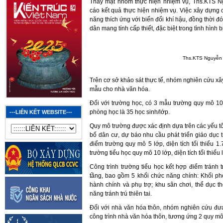
Thay mặt nhóm thực hiện nhiệm vụ, Ths.KTS 
cáo kết quả thực hiện nhiệm vụ. Việc xây dựng 
năng thích ứng với biến đổi khí hậu, đồng thời đón
dân mang tính cấp thiết, đặc biệt trong tình hình 
Ths.KTS Nguyễn
Trên cơ sở khảo sát thực tế, nhóm nghiên cứu xâ
mẫu cho nhà văn hóa.
Đối với trường học, có 3 mẫu trường quy mô 1
phòng học là 35 học sinh/lớp.
---LIÊN KẾT WEBSITE---
Quy mô trường được xác định dựa trên các yếu tố
bố dân cư, dự báo nhu cầu phát triển giáo dục 
điểm trường quy mô 5 lớp, diện tích tối thiểu 
trường tiểu học quy mô 10 lớp, diện tích tối thiể
Công trình trường tiểu học kết hợp điểm tránh trú
tầng, bao gồm 5 khối chức năng chính: Khối phò
hành chính và phụ trợ; khu sân chơi, thể dục t
năng tránh trú thiên tai.
Đối với nhà văn hóa thôn, nhóm nghiên cứu đưa
công trình nhà văn hóa thôn, tương ứng 2 quy mô