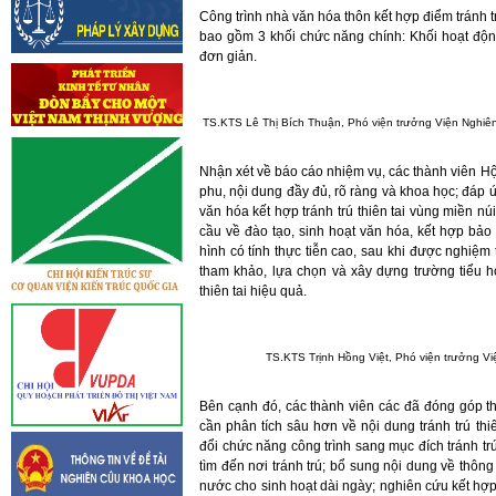
Công trình nhà văn hóa thôn kết hợp điểm tránh trú 
bao gồm 3 khối chức năng chính: Khối hoạt động
đơn giản.
TS.KTS Lê Thị Bích Thuận, Phó viện trưởng Viện Nghiên 
Nhận xét về báo cáo nhiệm vụ, các thành viên H
phu, nội dung đầy đủ, rõ ràng và khoa học; đáp 
văn hóa kết hợp tránh trú thiên tai vùng miền n
cầu về đào tạo, sinh hoạt văn hóa, kết hợp bảo
hình có tính thực tiễn cao, sau khi được nghiệ
tham khảo, lựa chọn và xây dựng trường tiểu h
thiên tai hiệu quả.
TS.KTS Trịnh Hồng Việt, Phó viện trưởng Việ
Bên cạnh đó, các thành viên các đã đóng góp 
cần phân tích sâu hơn về nội dung tránh trú th
đổi chức năng công trình sang mục đích tránh tr
tìm đến nơi tránh trú; bổ sung nội dung về thông
nước cho sinh hoạt dài ngày; nghiên cứu kết hợp