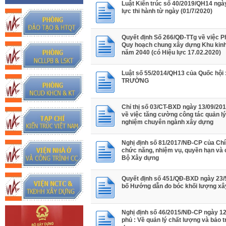
Luật Kiến trúc số 40/2019/QH14 ngày
lực thi hành từ ngày (01/7/2020)
Quyết định Số 266/QĐ-TTg về việc P
Quy hoạch chung xây dựng Khu kinh
năm 2040 (có Hiệu lực 17.02.2020)
Luật số 55/2014/QH13 của Quốc hội
TRƯỜNG
Chỉ thị số 03/CT-BXD ngày 13/09/20
về việc tăng cường công tác quản lý
nghiệm chuyên ngành xây dựng
Nghị định số 81/2017/NĐ-CP của Chí
chức năng, nhiệm vụ, quyền hạn và 
Bộ Xây dựng
Quyết định số 451/QĐ-BXD ngày 23/
bố Hướng dẫn đo bóc khối lượng xâ
Nghị định số 46/2015/NĐ-CP ngày 12
phủ : Về quản lý chất lượng và bảo tr