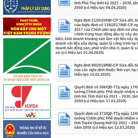
tỉnh Phú Thọ thời kỳ 2021 – 2030, t
2050 (có Hiệu lực 09.04.2020)
Nghị định 21/2020/NĐ-CP Sửa đổi, b
của Nghị định số 139/2017/NĐ-CP n
2017 của Chính phủ quy định xử phạ
chính trong hoạt động đầu tư xây dự
biến, kinh doanh khoáng sản làm vật liệu xây d
doanh vật liệu xây dựng; quản lý công trình hạ 
doanh bất động sản, phát triển nhà ở, quản lý 
sở (có Hiệu lực 01.04.2020)
Nghị định 98/2019/NĐ-CP Sửa đổi, b
của các nghị định thuộc lĩnh vực hạ 
Hiệu lực 15.02.2020)
Quyết định số 386/QĐ-TTg ngày 17/0
tướng Chính phủ: Phê duyệt nhiệm 
tỉnh Hà Tĩnh thời kỳ 2021 – 2030, t
2050 (có Hiệu lực 17.03.2020)
Quyết định số 373/QĐ-TTg ngày 12/0
tướng Chính phủ: Phê duyệt nhiệm 
tỉnh Tuyên Quang thời kỳ 2021 – 203
năm 2050 (có Hiệu lực 12.03.2020)