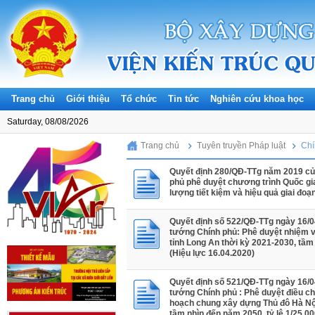
Trang chủ
Giới thiệu
Tổ chức
Tin tức
Nghiên cứu khoa học
Saturday, 08/08/2026
Trang chủ
Tuyên truyền Pháp luật
Chí
Quyết định 280/QĐ-TTg năm 2019 củ
phủ phê duyệt chương trình Quốc gi
lượng tiết kiệm và hiệu quả giai đo
Quyết định số 522/QĐ-TTg ngày 16/0
tướng Chính phủ: Phê duyệt nhiệm 
tỉnh Long An thời kỳ 2021-2030, tầ
(Hiệu lực 16.04.2020)
Quyết định số 521/QĐ-TTg ngày 16/0
tướng Chính phủ : Phê duyệt điều c
hoạch chung xây dựng Thủ đô Hà Nộ
tầm nhìn đến năm 2050, tỷ lệ 1/25.0