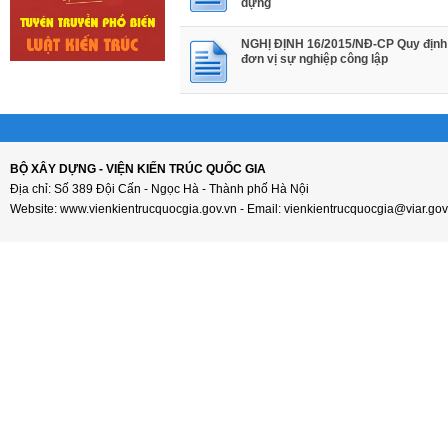
dựng
NGHỊ ĐỊNH 16/2015/NĐ-CP Quy định 
đơn vị sự nghiệp công lập
BỘ XÂY DỰNG - VIỆN KIẾN TRÚC QUỐC GIA
Địa chỉ: Số 389 Đội Cấn - Ngọc Hà - Thành phố Hà Nội
Website: www.vienkientrucquocgia.gov.vn - Email: vienkientrucquocgia@viar.gov