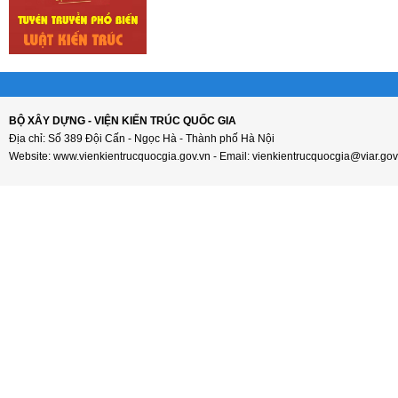
BỘ XÂY DỰNG - VIỆN KIẾN TRÚC QUỐC GIA
Địa chỉ: Số 389 Đội Cấn - Ngọc Hà - Thành phố Hà Nội
Website: www.vienkientrucquocgia.gov.vn - Email: vienkientrucquocgia@viar.gov