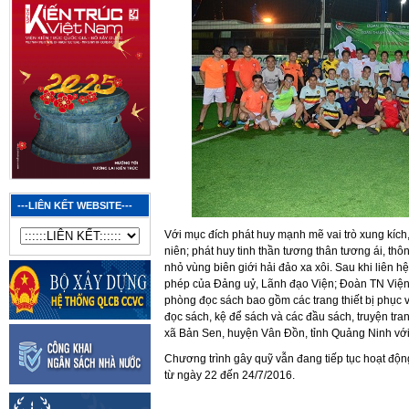
---LIÊN KẾT WEBSITE---
Với mục đích phát huy mạnh mẽ vai trò xung kích,
niên; phát huy tinh thần tương thân tương ái, t
nhỏ vùng biên giới hải đảo xa xôi. Sau khi liên
phép của Đảng uỷ, Lãnh đạo Viện; Đoàn TN Viện K
phòng đọc sách bao gồm các trang thiết bị phục 
đọc sách, kệ để sách và các đầu sách, truyện tra
xã Bản Sen, huyện Vân Đồn, tỉnh Quảng Ninh với t
Chương trình gây quỹ vẫn đang tiếp tục hoạt độn
từ ngày 22 đến 24/7/2016.