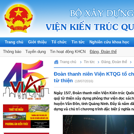
Trang chủ
Giới thiệu
Tổ chức
Tin tức
Nghiên cứu khoa học
Thông báo
Tuyển dụng
Tin hoạt động KHCN
Đảng, Đoàn thể
Sunday, 09/08/2026
Trang chủ
Tin tức
Đảng, Đoàn thể
Đoàn thanh niên Viện KTQG tổ ch
từ thiện
(18/07/2016)
Ngày 15/7, Đoàn thanh niên Viện Kiến trúc Quố
quỹ từ thiện xây dựng phòng thư viện đọc sách
huyện Vân Đồn, tỉnh Quảng Ninh. Đây là năm đ
dựng và chủ trì chương trình đặc biệt ý nghĩa n