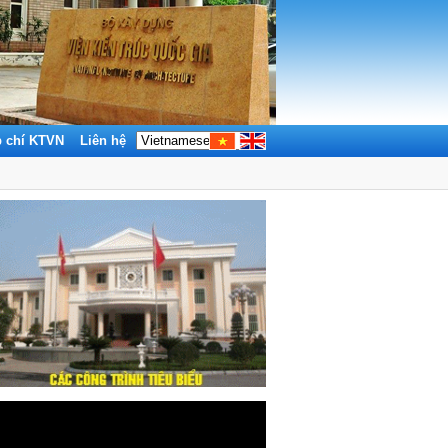
p chí KTVN
Liên hệ
Tìm kiếm: