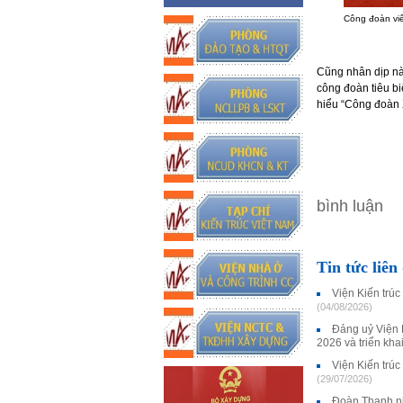
Công đoàn viê
Cũng nhân dịp nà
công đoàn tiêu biể
hiểu “Công đoàn 
bình luận
Tin tức liên
Viện Kiến trúc
(04/08/2026)
Đảng uỷ Viện 
2026 và triển kha
Viện Kiến trú
(29/07/2026)
Đoàn Thanh ni