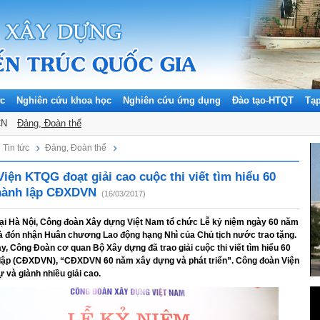
ức
Nghiên cứu khoa học
Nghiên cứu ứng dụng
Đào tạo-HTQT
Tạ
CN
Đảng, Đoàn thể
Tin tức
Đảng, Đoàn thể
iện KTQG đoạt giải cao cuộc thi viết tìm hiểu 60
hành lập CĐXDVN
(16/03/2017)
tại Hà Nội, Công đoàn Xây dựng Việt Nam tổ chức Lễ kỷ niệm ngày 60 năm
và đón nhận Huân chương Lao động hạng Nhì của Chủ tịch nước trao tặng.
y, Công Đoàn cơ quan Bộ Xây dựng đã trao giải cuộc thi viết tìm hiểu 60
lập (CĐXDVN), “CĐXDVN 60 năm xây dựng và phát triển”. Công đoàn Viện
và giành nhiều giải cao.