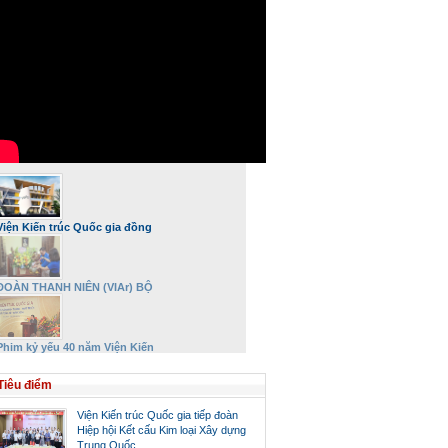
Viện Kiến trúc Quốc gia đồng
hành và phát triển
ĐOÀN THANH NIÊN (VIAr) BỘ
XÂY DỰNG DÂNG HƯƠNG VÀ TRI
ÂN ĐẠI TƯỚNG VÕ NGUYÊN
GIÁP NHÂN DỊP 27/7
Phim kỷ yếu 40 năm Viện Kiến
trúc Quốc gia – Bộ Xây dựng
Tiêu điểm
Viện Kiến trúc Quốc gia tiếp đoàn
Hiệp hội Kết cấu Kim loại Xây dựng
Trung Quốc