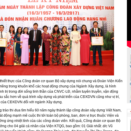
 thiết thực của Công đoàn cơ quan Bộ xây dựng nói chung và Đoàn Viện Kiến
i riêng trong khuôn khổ các hoạt động chung của Ngành Xây dựng, là hình
ính trị trong đời sống tinh thần của CNVC-LĐ, nhằm tuyên truyền, vận động
u sắc hơn về quá trình xây dựng và phát triển của CĐXDVN cũng như vị trí,
ng của CĐXDVN đối với ngành Xây dựng.
trào thi đua tìm hiểu 60 năm ngày thành lập công đoàn xây dựng Việt Nam,
 động mạnh mẽ cuộc thi tới toàn bộ phòng, ban, đơn vị trực thuộc Viện và
ng ứng nhiệt tình của các công đoàn viên. Kết quả, Công đoàn cơ quan Bộ
ưởng cho 04 giải cá nhân của Viện KTQG, bao gồm: 01 Giải nhất: đ/c Vũ