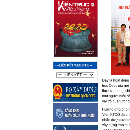
---LIÊN KẾT WEBSITE---
Đây là hoạt động
trúc Quốc gia nó
thức sinh hoạt ch
mọi người hiểu sâ
vai trò quan trọ
Hưởng ứng phong 
Viện KTQG đã phát
nhận được sự hưở
xây dựng trao th