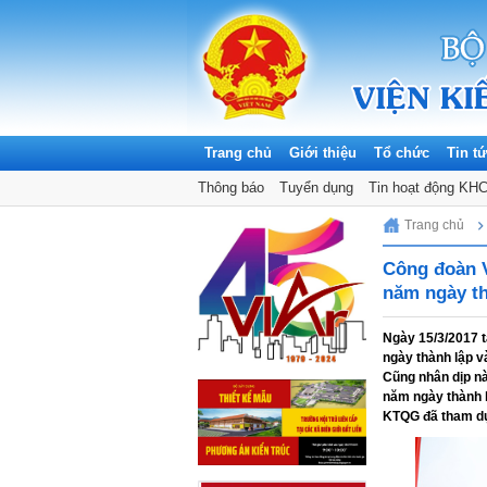
Trang chủ
Giới thiệu
Tổ chức
Tin t
Thông báo
Tuyển dụng
Tin hoạt động KH
Saturday, 08/08/2026
Trang chủ
Công đoàn V
năm ngày t
Ngày 15/3/2017 
ngày thành lập 
Cũng nhân dịp nà
năm ngày thành 
KTQG đã tham dự 