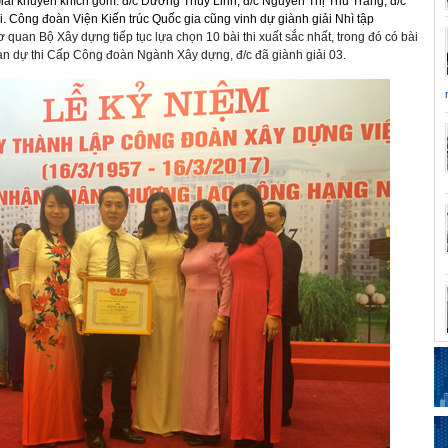
iải khuyến khích gồm: đ/c Dương Thùy Linh, đ/c Nguyễn Thị Thu Trang, đ/c
 Công đoàn Viện Kiến trúc Quốc gia cũng vinh dự giành giải Nhì tập
quan Bộ Xây dựng tiếp tục lựa chọn 10 bài thi xuất sắc nhất, trong đó có bài
n dự thi Cấp Công đoàn Ngành Xây dựng, đ/c đã giành giải 03.