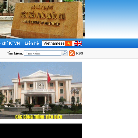
p chí KTVN
Liên hệ
Tìm kiếm: