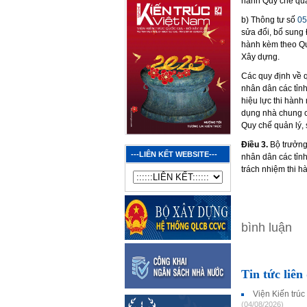
hành Quy chế quả
b) Thông tư số
05
sửa đổi, bổ sung
hành kèm theo Qu
Xây dựng.
Các quy định về 
nhân dân các tỉn
hiệu lực thi hành
dụng nhà chung c
Quy chế quản lý,
Điều 3.
Bộ trưởng
---LIÊN KẾT WEBSITE---
nhân dân các tỉnh
trách nhiệm thi h
bình luận
Tin tức liên
Viện Kiến trúc
(04/08/2026)