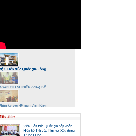
Viện Kiến trúc Quốc gia đồng
hành và phát triển
ĐOÀN THANH NIÊN (VIAr) BỘ
XÂY DỰNG DÂNG HƯƠNG VÀ TRI
ÂN ĐẠI TƯỚNG VÕ NGUYÊN
GIÁP NHÂN DỊP 27/7
Phim kỷ yếu 40 năm Viện Kiến
trúc Quốc gia – Bộ Xây dựng
Tiêu điểm
Viện Kiến trúc Quốc gia tiếp đoàn
Hiệp hội Kết cấu Kim loại Xây dựng
Trung Quốc