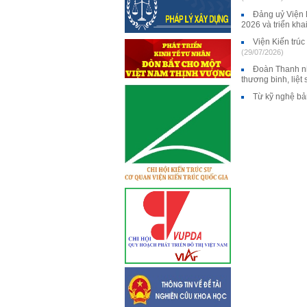
Đảng uỷ Viện 
2026 và triển kha
Viện Kiến trú
(29/07/2026)
Đoàn Thanh ni
thương binh, liệt
Từ kỹ nghệ bả