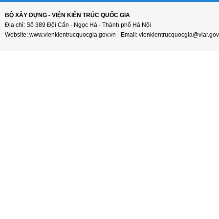
BỘ XÂY DỰNG - VIỆN KIẾN TRÚC QUỐC GIA
Địa chỉ: Số 389 Đội Cấn - Ngọc Hà - Thành phố Hà Nội
Website: www.vienkientrucquocgia.gov.vn - Email: vienkientrucquocgia@viar.gov