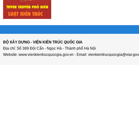
BỘ XÂY DỰNG - VIỆN KIẾN TRÚC QUỐC GIA
Địa chỉ: Số 389 Đội Cấn - Ngọc Hà - Thành phố Hà Nội
Website: www.vienkientrucquocgia.gov.vn - Email: vienkientrucquocgia@viar.gov