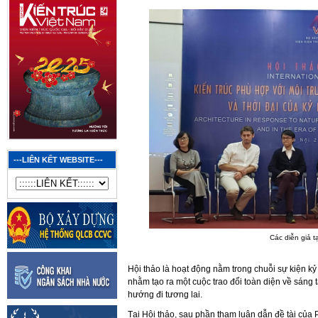
---LIÊN KẾT WEBSITE---
Các diễn giả t
Hội thảo là hoạt động nằm trong chuỗi sự kiện k
nhằm tạo ra một cuộc trao đổi toàn diện về sáng t
hướng đi tương lai.
Tại Hội thảo, sau phần tham luận dẫn đề tài của