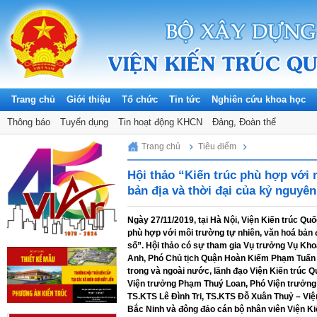
Trang chủ
Giới thiệu
Tổ chức
Tin tức
Nghiên cứu khoa học
Thông báo
Tuyển dụng
Tin hoạt động KHCN
Đảng, Đoàn thể
Thursday, 06/08/2026
Trang chủ
Tiêu điểm
Hội thảo “Kiến trúc phù hợp với 
bản địa và thời đại của kỷ nguyê
Ngày 27/11/2019, tại Hà Nội, Viện Kiến trúc Quố
phù hợp với môi trường tự nhiên, văn hoá bản 
số”. Hội thảo có sự tham gia Vụ trưởng Vụ K
Anh, Phó Chủ tịch Quận Hoàn Kiếm Phạm Tuấn Lo
trong và ngoài nước, lãnh đạo Viện Kiến trúc 
Viện trưởng Phạm Thuý Loan, Phó Viện trưởng 
TS.KTS Lê Đình Tri, TS.KTS Đỗ Xuân Thuỷ – Vi
Bắc Ninh và đông đảo cán bộ nhân viên Viện Ki