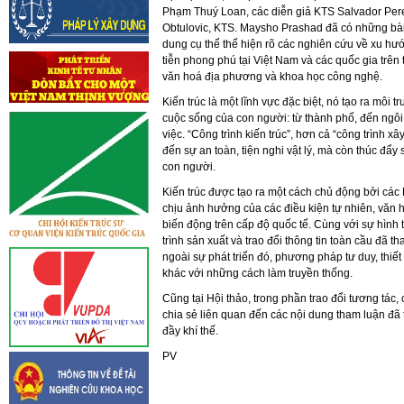
Phạm Thuý Loan, các diễn giả KTS Salvador Pere
Obtulovic, KTS. Maysho Prashad đã có những bài 
dung cụ thể thể hiện rõ các nghiên cứu về xu hướ
tiễn phong phú tại Việt Nam và các quốc gia trên 
văn hoá địa phương và khoa học công nghệ.
Kiến trúc là một lĩnh vực đặc biệt, nó tạo ra môi 
cuộc sống của con người: từ thành phố, đến ngôi
việc. “Công trình kiến trúc”, hơn cả “công trình 
đến sự an toàn, tiện nghi vật lý, mà còn thúc đẩy s
con người.
Kiến trúc được tạo ra một cách chủ động bởi các
chịu ảnh hưởng của các điều kiện tự nhiên, văn
biến động trên cấp độ quốc tế. Cùng với sự hìn
trình sản xuất và trao đổi thông tin toàn cầu đã 
ngoài sự phát triển đó, phương pháp tư duy, thiết k
khác với những cách làm truyền thống.
Cũng tại Hội thảo, trong phần trao đổi tương tác
chia sẻ liên quan đến các nội dung tham luận đã t
đầy khí thế.
PV