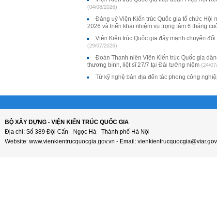
(04/08/2026)
Đảng uỷ Viện Kiến trúc Quốc gia tổ chức Hội 
2026 và triển khai nhiệm vụ trọng tâm 6 tháng c
Viện Kiến trúc Quốc gia đẩy mạnh chuyển đổi
(29/07/2026)
Đoàn Thanh niên Viện Kiến trúc Quốc gia dân
thương binh, liệt sĩ 27/7 tại Đài tưởng niệm
(24/07
Từ kỹ nghệ bản địa đến tác phong công nghi
BỘ XÂY DỰNG - VIỆN KIẾN TRÚC QUỐC GIA
Địa chỉ: Số 389 Đội Cấn - Ngọc Hà - Thành phố Hà Nội
Website: www.vienkientrucquocgia.gov.vn - Email: vienkientrucquocgia@viar.gov