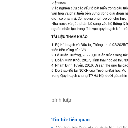
Việt Nam.
Việc nghiên cứu các yếu tố bất biến trong cấu t
văn hóa và phát triển bền vững trong giai đoạn này
giới, có phạm vi, đối tượng phù hợp với chủ trươ
Nhà nước và góp phần bổ sung vào hệ thống lý l
nguồn nhân lực trong lĩnh vực quy hoạch kiến trúc
TÀI LIỆU THAM KHẢO
1. Bộ Kế hoạch và Đầu tư, Thông tư số 02/2025/T
triển bền vững của VN.
2. Lê Xuân Trường, 2022, QH Kiến trúc tương tá
3. Doãn Minh Khôi, 2017, Hình thái học đô thị, 
4. Phạm Đình Tuyển, 2016, Di sản thế giới tại 
5. Dự thảo Đề tài NCKH của Trường Đại học Mở H
trong Quy hoạch chung TP Hà Nội dưới góc nhìn
bình luận
Tin tức liên quan
Viện Kiến trúc Quốc gia tiếp đoàn Hiệp hội K