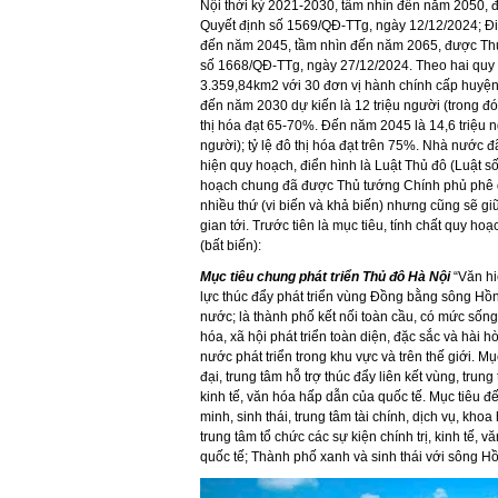
Nội thời kỳ 2021-2030, tầm nhìn đến năm 2050, 
Quyết định số 1569/QĐ-TTg, ngày 12/12/2024; Đ
đến năm 2045, tầm nhìn đến năm 2065, được Thủ
số 1668/QĐ-TTg, ngày 27/12/2024. Theo hai quy 
3.359,84km2 với 30 đơn vị hành chính cấp huyện,
đến năm 2030 dự kiến là 12 triệu người (trong đó 
thị hóa đạt 65-70%. Đến năm 2045 là 14,6 triệu n
người); tỷ lệ đô thị hóa đạt trên 75%. Nhà nước đ
hiện quy hoạch, điển hình là Luật Thủ đô (Luật 
hoạch chung đã được Thủ tướng Chính phủ phê du
nhiều thứ (vi biến và khả biến) nhưng cũng sẽ giữ 
gian tới. Trước tiên là mục tiêu, tính chất quy hoạ
(bất biến):
Mục tiêu chung phát triển Thủ đô Hà Nội
“Văn hi
lực thúc đẩy phát triển vùng Đồng bằng sông Hồn
nước; là thành phố kết nối toàn cầu, có mức sống
hóa, xã hội phát triển toàn diện, đặc sắc và hài h
nước phát triển trong khu vực và trên thế giới. M
đại, trung tâm hỗ trợ thúc đẩy liên kết vùng, tru
kinh tế, văn hóa hấp dẫn của quốc tế. Mục tiêu đ
minh, sinh thái, trung tâm tài chính, dịch vụ, kh
trung tâm tổ chức các sự kiện chính trị, kinh tế,
quốc tế; Thành phố xanh và sinh thái với sông Hồ