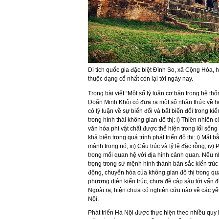
Di tích quốc gia đặc biệt Đình So, xã Cộng Hòa,
thuộc dạng cổ nhất còn lại tới ngày nay.
Trong bài viết “Một số lý luận cơ bản trong hệ th
Doãn Minh Khôi có đưa ra một số nhận thức về hệ 
có lý luận về sự biến đổi và bất biến đổi trong kiế
trong hình thái không gian đô thị: i) Thiên nhiên cốt
văn hóa phi vật chất được thể hiện trong lối sống 
khả biến trong quá trình phát triển đô thị: i) Mặt b
mảnh trong nó; iii) Cấu trúc và tỷ lệ đặc rỗng; iv
trong mối quan hệ với địa hình cảnh quan. Nếu n
trọng trong sứ mệnh hình thành bản sắc kiến trúc 
động, chuyển hóa của không gian đô thị trong quá 
phương diện kiến trúc, chưa đề cập sâu tới vấn 
Ngoài ra, hiện chưa có nghiên cứu nào về các yế
Nội.
Phát triển Hà Nội được thực hiện theo nhiều quy