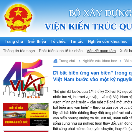
Trang chủ
Giới thiệu
Tổ chức
Tin tức
Nghiên cứu khoa học
Thông báo
Hội thảo khoa học
Thông tin tòa soạn
Tuyển dụng
Đề tài khoa học
Phát triển kinh tế tư nhân
Tin hoạt động KHCN
Tiêu chuẩn, quy chuẩn & Thiết kế đi
Vấn đề quan tâm
Đảng, Đoàn thể
Xuất b
Sunday, 09/08/2026
Trang chủ
Nghiên cứu khoa học
Bài 
Dĩ bất biến ứng vạn biến” trong
Việt Nam bước vào một kỷ nguyê
Thế giới đã bước qua 1/4 thế kỷ XXI với Kỷ nguy
nhân tạo AI, Internet vạn vật,…và một Việt Nam 
vươn mình phát triển – cần một thể chế mới, một k
bất biến ứng vạn biến” – thường gắn với lời của
lấy cái bất biến (không thay đổi) ứng phó với cái 
vạn biến nhưng không xa rời, vứt bỏ, đánh mất cá
sống cũng như sự nghiệp luôn thay đổi, vận động,
thể cũng phải mềm dẻo, uyển chuyển, thay đổi (