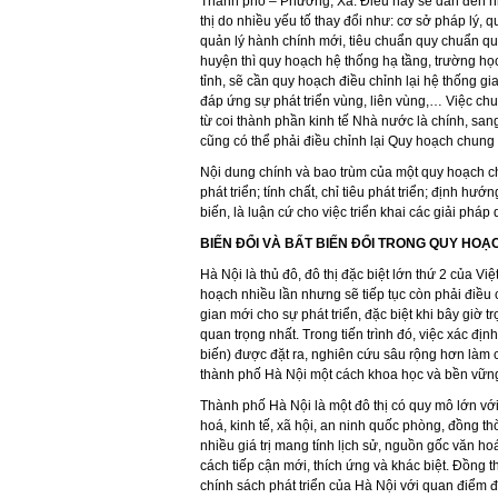
Thành phố – Phường, Xã. Điều này sẽ dẫn đến nh
thị do nhiều yếu tố thay đổi như: cơ sở pháp lý, 
quản lý hành chính mới, tiêu chuẩn quy chuẩn qu
huyện thì quy hoạch hệ thống hạ tầng, trường học
tỉnh, sẽ cần quy hoạch điều chỉnh lại hệ thống gia
đáp ứng sự phát triển vùng, liên vùng,… Việc chu
từ coi thành phần kinh tế Nhà nước là chính, sang
cũng có thể phải điều chỉnh lại Quy hoạch chung c
Nội dung chính và bao trùm của một quy hoạch chu
phát triển; tính chất, chỉ tiêu phát triển; định hướn
biến, là luận cứ cho việc triển khai các giải pháp 
BIẾN ĐỔI VÀ BẤT BIẾN ĐỔI TRONG QUY HOẠ
Hà Nội là thủ đô, đô thị đặc biệt lớn thứ 2 của 
hoạch nhiều lần nhưng sẽ tiếp tục còn phải điều
gian mới cho sự phát triển, đặc biệt khi bây giờ 
quan trọng nhất. Trong tiến trình đó, việc xác địn
biến) được đặt ra, nghiên cứu sâu rộng hơn làm 
thành phố Hà Nội một cách khoa học và bền vững 
Thành phố Hà Nội là một đô thị có quy mô lớn với 
hoá, kinh tế, xã hội, an ninh quốc phòng, đồng th
nhiều giá trị mang tính lịch sử, nguồn gốc văn hoá
cách tiếp cận mới, thích ứng và khác biệt. Đồng t
chính sách phát triển của Hà Nội với quan điểm đ