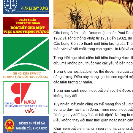
Cầu Long Biên – cầu Doumer (theo tên Paul Do
1902 và Tổng thống Pháp từ 1931 đến 1932), do P
Cầu Long Biên trở thành một biểu tượng của Thủ đ
thần vừa về vật chất trong con người Hà Nội và c
Trong triết học, khái niệm bất biến thường được l
cửu, mà không phụ thuộc vào các yếu tố bên ngo
Trong khoa học, bất biến có thể được hiểu qua các
năng lượng. Điều này mang lại cho con người một
các hiện tượng tự nhiên.
Trong ngữ cảnh ngôn ngữ, bất biến có thể được 
không thay đổi.
Tuy nhiên, bất biến cũng có thể mang tính tiêu cự
trong tư duy hay hành động. Trong ngôn ngữ, bất
“không thay đổi”, hay “bất di bất dịch”. Những t
điều không thay đổi theo thời gian hoặc hoàn cản
Khái niệm bất biến mang nhiều ý nghĩa và ứng dụ