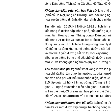
sông Đáy, sông Tích, sông Cà Lồ… Hồ Tây, Hồ
Không gian kiến trúc, văn hóa lịch sử
: khu phố 
(phố cổ Hà Nội, làng cổ Đường Lâm, các làng nghề
hóa truyền thống (thành, đền đài, đình chùa miế
Tính đến năm 2015, Hà Nội có 5.922 di tích lịch s
xếp hạng là di tích cấp thành phố, cấp quốc gia, di
trung tâm Hoàng thành Thăng Long). Đến cuối n
xếp hạng 21 di tích và cụm di tích quốc gia đặc biệ
Nội quản lý và 01 di tích do Trung ương quản lý (D
Hệ thống hạ tầng khung: hệ thống đường sắt (có 
và một vài tuyến đường sắt đô thị mới xây dựng,..
điều, giao thông trong phố cổ, phố cũ, đường cao
mới, cũ và không gian ngầm có quy mô, hướng tuyế
Yếu tố văn hóa phi vật thể
: khát vọng vươn lên p
hóa phi vật thể, tôn giáo tín ngưỡng,… của ngườ
sản văn hóa phi vật thể được nhận diện, kiểm kê
215 tập quán xã hội và tín ngưỡng; 175 nghề thủ 
gian; 79 nghệ thuật trình diễn dân gian; 14 di sả
tư liệu thế giới, 03 di sản văn hóa phi vật thể đạ
cấp và 26 di sản được ghi vào danh mục Di sản vă
Không gian mới mang tính bất biến
(các công trì
năm kể cả mới được xây dựng): hệ thống công vi