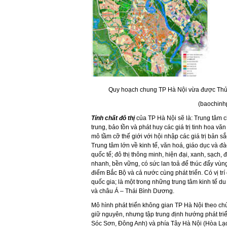
Quy hoạch chung TP Hà Nội vừa được Thủ
(baochinh
Tính chất đô thị
của TP Hà Nội sẽ là: Trung tâm ch
trung, bảo tồn và phát huy các giá trị tinh hoa văn
mô tầm cỡ thế giới với hội nhập các giá trị bản sắ
Trung tâm lớn về kinh tế, văn hoá, giáo dục và đ
quốc tế; đô thị thông minh, hiện đại, xanh, sạch, 
nhanh, bền vững, có sức lan toả để thúc đẩy vùn
điểm Bắc Bộ và cả nước cùng phát triển. Có vị trí 
quốc gia; là một trong những trung tâm kinh tế 
và châu Á – Thái Bình Dương.
Mô hình phát triển không gian TP Hà Nội theo chùm
giữ nguyên, nhưng tập trung định hướng phát tri
Sóc Sơn, Đông Anh) và phía Tây Hà Nội (Hòa Lạc