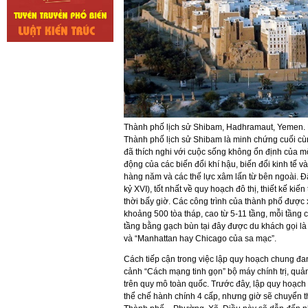
Thành phố lịch sử Shibam, Hadhramaut, Yemen. Di s
Thành phố lịch sử Shibam là minh chứng cuối cùn
đã thích nghi với cuộc sống không ổn định của m
động của các biến đổi khí hậu, biến đổi kinh tế và 
hàng năm và các thế lực xâm lấn từ bên ngoài. Đâ
kỷ XVI), tốt nhất về quy hoạch đô thị, thiết kế kiế
thời bấy giờ. Các công trình của thành phố được
khoảng 500 tòa tháp, cao từ 5-11 tầng, mỗi tầng
tầng bằng gạch bùn tại đây được du khách gọi là “
và “Manhattan hay Chicago của sa mạc”.
Cách tiếp cận trong việc lập quy hoạch chung đang
cảnh “Cách mạng tinh gọn” bộ máy chính trị, quản
trên quy mô toàn quốc. Trước đây, lập quy hoạch đ
thể chế hành chính 4 cấp, nhưng giờ sẽ chuyển t