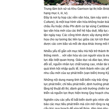
Trung tâm lịch sử và Khu Garrison tại thị trấn Bri
hạng mục ii, iii, iv).
Đây là nơi tụ họp các nền văn hóa, làm nảy sinh
Culture), là một loại hình văn hóa không hoàn to
châu Âu hoặc châu Phi định cư tại vùng Caribbea
tạo văn hóa mới của các thế hệ hậu duệ, tiếp tục 
tận ngày nay. Các công trình được xây dựng kh
họa cho sự tương tác liên tục giữa các lợi ích t
được các cơn bão và mối đe dọa khác trong môi t
Nhiều yếu tố gắn với mục tiêu Hà Nội trở thành th
thông minh… với văn hóa và con người vừa là mục
lực đặc biệt quan trọng. Giáo dục và đào tạo, kh
đổi số, nguồn nhân lực chất lượng cao, nhân tài l
quá trình hội nhập quốc tế, hình thành nên các yếu 
nhu cầu mới của sự phát triển (vạn biến) trong K
Những nội dung mang tính bất biến này trải rộng từ:
lực phát triển; chỉ tiêu phát triển; định hướng phá
tầng kỹ thuật đô thị; đánh giá môi trường chiến l
triển và nguồn lực thực hiện trong Quy hoạch ch
Nghiên cứu các yếu tố bất biến dưới góc nhìn vă
bảo các mục tiêu phát triển mà còn mở rộng ra ng
cấu trúc quy hoạch để vừa kế thừa, đáp ứng nhu