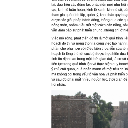
lai, dựa trên các động lực phát triển mới như hội n
tạo, kinh tế tuần hoàn, kinh tế xanh, kinh tế số,
tham gia quá trình lập, quản lý, khai thác quy ho
được các giải pháp hành động, thông qua các quy 
nông thôn, nhằm điều tiết một cách cân bằng, hài 
vẫn đảm bảo sự phát triển chung, không chỉ ở hiệ
Việc mở rộng, phát triển đô thị là một quá trình li
hoạch đô thị và nông thôn là công việc tạo hành l
phần cho phù hợp với điều kiện thực tiễn của từng
hoạch từ tổng thể tới cục bộ được thực hiện dựa 
tính ổn định cao trong một thời gian dài, là cơ sở
liên tục trong quá trình lập và thực hiện quy h
ý chí, chủ quan, quá nhấn mạnh về một tiêu chí nà
mà không coi trọng yếu tố văn hóa và phát triển
và sau đó phải mất nhiều nguồn lực, thời gian để đ
hội nhập.