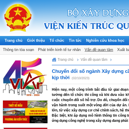
Trang chủ
Giới thiệu
Tổ chức
Tin tức
Nghiên cứu khoa học
Thông tin tòa soạn
Phát triển kinh tế tư nhân
Vấn đề quan tâm
Xuất b
Saturday, 08/08/2026
Trang chủ
Vấn đề quan tâm
Chuyển đổi số ngành Xây dựng cầ
kịp thời
(02/10/2023)
Hiện nay, một công trình bắt đầu từ giai đoạn
tưởng đến tổ chức thi công và khi đưa vào k
cuộc chuyển đổi số hỗ trợ. Do đó, chuyển đổi 
vận hành trong suốt một vòng đời của dự án. L
lớn, từ việc xây dựng cơ chế chính sách, hệ t
Đặc biệt, khi áp dụng mô hình thông tin công t
ứng dụng công nghệ trong xây dựng đang phát t