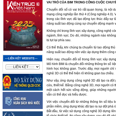
VAI TRÒ CỦA BIM TRONG CÔNG CUỘC CHUYỂ
Chuyển đổi số có vai trò rất quan trọng, là nội 
mạng công nghiệp lần thứ 4 (Công nghiệp 4.0). V
trong các lĩnh vực đã tạo động lực thúc đẩy sự t
năng suất lao động cùng sự chuyển động mạnh v
Không chỉ trong lĩnh vực xây dựng, công nghệ còn 
ngành, lĩnh vực. Do đó, những ngành nào không
bị tụt lại phía sau.
Có thể thấy, khi chúng ta chuyển từ lao động th
năng suất lao động nên việc áp dụng thêm công ng
---LIÊN KẾT WEBSITE---
Hiện nay, chuyển đổi số trong lĩnh vực xây dựn
Mô hình BIM là chuyển đổi những thông tin số li
hình học không gian. Trước đây, mọi người ch
nghệ 3D có thể thể hiện rõ không gian ba chiều.
Như vậy, ứng dụng công nghệ 3D đã tạo ra đột p
cứu, thiết kế. Bằng công nghệ 3D, mọi người có 
một cách hết sức sống động, giúp những người 
vẫn có thể đọc và hiểu được.
Với việc chuyển đổi từ những thông tin số liệu
phần mềm, ứng dụng khác đã tạo ra sự đột phá r
Bắt đầu, từ việc sử dụng công nghệ 3D dựng lên 
tổ chức thiết kế, thi công xây dựng, sau đó đã p