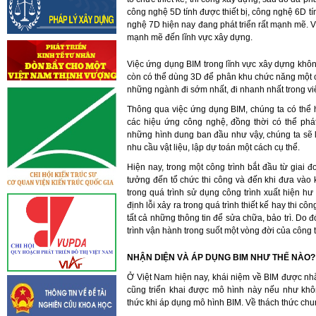
công nghệ 5D tính được thiết bị, công nghệ 6D t
nghệ 7D hiện nay đang phát triển rất mạnh mẽ. Vì
mạnh mẽ đến lĩnh vực xây dựng.
Việc ứng dụng BIM trong lĩnh vực xây dựng khôn
còn có thể dùng 3D để phân khu chức năng một c
những ngành đi sớm nhất, đi nhanh nhất trong v
Thông qua việc ứng dụng BIM, chúng ta có thể 
các hiệu ứng công nghệ, đồng thời có thể phát
những hình dung ban đầu như vậy, chúng ta sẽ lậ
nhu cầu vật liệu, lập dự toán một cách cụ thể.
Hiện nay, trong một công trình bắt đầu từ giai đ
tưởng đến tổ chức thi công và đến khi đưa vào 
trong quá trình sử dụng công trình xuất hiện hư 
định lỗi xảy ra trong quá trình thiết kế hay thi côn
tất cả những thông tin để sửa chữa, bảo trì. Do 
trình vận hành trong suốt một vòng đời của công t
NHẬN DIỆN VÀ ÁP DỤNG BIM NHƯ THẾ NÀO?
Ở Việt Nam hiện nay, khái niệm về BIM được nhắ
cũng triển khai được mô hình này nếu như khô
thức khi áp dụng mô hình BIM. Về thách thức chun