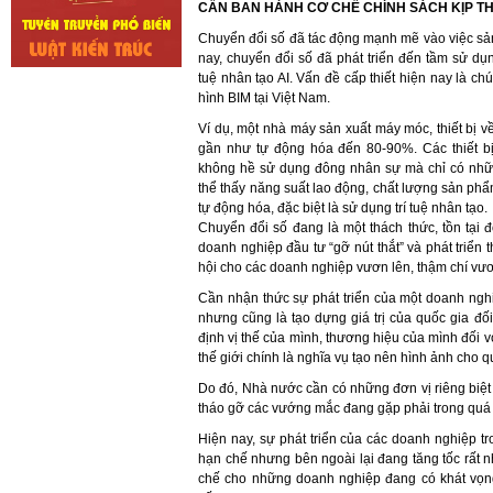
CẦN BAN HÀNH CƠ CHẾ CHÍNH SÁCH KỊP TH
Chuyển đổi số đã tác động mạnh mẽ vào việc sản 
nay, chuyển đổi số đã phát triển đến tầm sử dụ
tuệ nhân tạo AI. Vấn đề cấp thiết hiện nay là ch
hình BIM tại Việt Nam.
Ví dụ, một nhà máy sản xuất máy móc, thiết bị v
gần như tự động hóa đến 80-90%. Các thiết bị
không hề sử dụng đông nhân sự mà chỉ có những
thể thấy năng suất lao động, chất lượng sản ph
tự động hóa, đặc biệt là sử dụng trí tuệ nhân tạo.
Chuyển đổi số đang là một thách thức, tồn tại 
doanh nghiệp đầu tư “gỡ nút thắt” và phát triển
hội cho các doanh nghiệp vươn lên, thậm chí vươn
Cần nhận thức sự phát triển của một doanh nghi
nhưng cũng là tạo dựng giá trị của quốc gia đố
định vị thế của mình, thương hiệu của mình đối v
thế giới chính là nghĩa vụ tạo nên hình ảnh cho q
Do đó, Nhà nước cần có những đơn vị riêng biệ
tháo gỡ các vướng mắc đang gặp phải trong quá t
Hiện nay, sự phát triển của các doanh nghiệp t
hạn chế nhưng bên ngoài lại đang tăng tốc rất 
chế cho những doanh nghiệp đang có khát vọng,