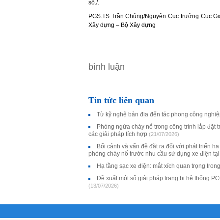
số./.
PGS.TS Trần Chủng/Nguyên Cục trưởng Cục Giá
Xây dựng – Bộ Xây dựng
bình luận
Tin tức liên quan
Từ kỹ nghệ bản địa đến tác phong công nghi
Phòng ngừa cháy nổ trong công trình lắp đặt trạ
các giải pháp tích hợp
(21/07/2026)
Bối cảnh và vấn đề đặt ra đối với phát triển h
phòng cháy nổ trước nhu cầu sử dụng xe điện tạ
Hạ tầng sạc xe điện: mắt xích quan trọng tron
Đề xuất một số giải pháp trang bị hệ thống P
(13/07/2026)