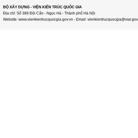
BỘ XÂY DỰNG - VIỆN KIẾN TRÚC QUỐC GIA
Địa chỉ: Số 389 Đội Cấn - Ngọc Hà - Thành phố Hà Nội
Website: www.vienkientrucquocgia.gov.vn - Email: vienkientrucquocgia@viar.gov