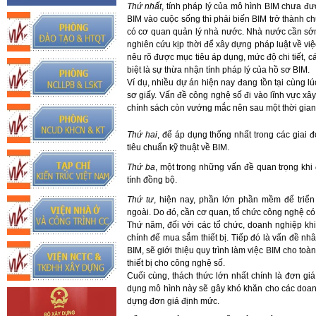
Thứ nhất
, tính pháp lý của mô hình BIM chưa đ
BIM vào cuộc sống thì phải biến BIM trở thành c
có cơ quan quản lý nhà nước. Nhà nước cần sớ
nghiên cứu kịp thời để xây dựng pháp luật về vi
nêu rõ được mục tiêu áp dụng, mức độ chi tiết, 
biệt là sự thừa nhận tính pháp lý của hồ sơ BIM.
Ví dụ, nhiều dự án hiện nay đang tồn tại cùng l
sơ giấy. Vấn đề công nghệ số đi vào lĩnh vực x
chính sách còn vướng mắc nên sau một thời gian d
Thứ hai
, để áp dụng thống nhất trong các giai
tiêu chuẩn kỹ thuật về BIM.
Thứ ba
, một trong những vấn đề quan trọng kh
tính đồng bộ.
Thứ tư
, hiện nay, phần lớn phần mềm để triể
ngoài. Do đó, cần cơ quan, tổ chức công nghệ có k
Thứ năm, đối với các tổ chức, doanh nghiệp kh
chính để mua sắm thiết bị. Tiếp đó là vấn đề n
BIM, sẽ giới thiệu quy trình làm việc BIM cho toà
thiết bị cho công nghệ số.
Cuối cùng, thách thức lớn nhất chính là đơn g
dụng mô hình này sẽ gây khó khăn cho các doan
dựng đơn giá định mức.