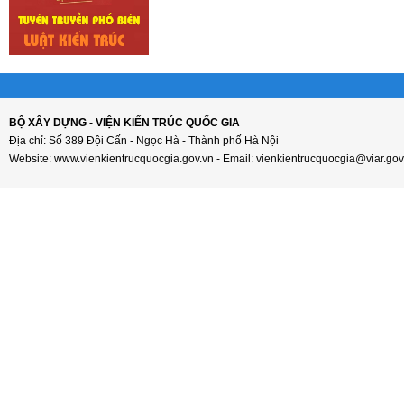
BỘ XÂY DỰNG - VIỆN KIẾN TRÚC QUỐC GIA
Địa chỉ: Số 389 Đội Cấn - Ngọc Hà - Thành phố Hà Nội
Website: www.vienkientrucquocgia.gov.vn - Email: vienkientrucquocgia@viar.gov