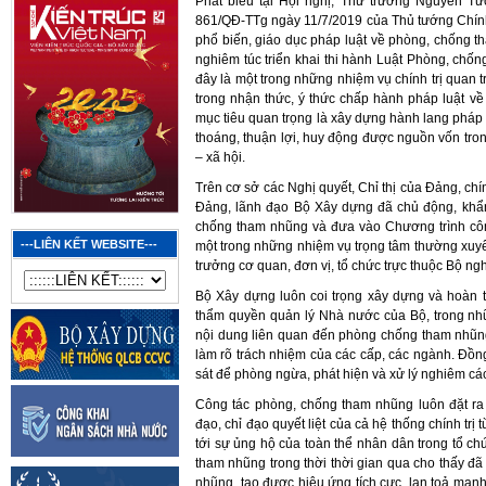
Phát biểu tại Hội nghị, Thứ trưởng Nguyễn Tư
861/QĐ-TTg ngày 11/7/2019 của Thủ tướng Chính
phổ biến, giáo dục pháp luật về phòng, chống t
nghiêm túc triển khai thi hành Luật Phòng, chố
đây là một trong những nhiệm vụ chính trị quan
trong nhận thức, ý thức chấp hành pháp luật v
mục tiêu quan trọng là xây dựng hành lang pháp 
thoáng, thuận lợi, huy động được nguồn vốn tron
– xã hội.
Trên cơ sở các Nghị quyết, Chỉ thị của Đảng, ch
Đảng, lãnh đạo Bộ Xây dựng đã chủ động, khẩ
chống tham nhũng và đưa vào Chương trình côn
---LIÊN KẾT WEBSITE---
một trong những nhiệm vụ trọng tâm thường xuyê
trưởng cơ quan, đơn vị, tổ chức trực thuộc Bộ ngh
Bộ Xây dựng luôn coi trọng xây dựng và hoàn 
thẩm quyền quản lý Nhà nước của Bộ, trong nh
nội dung liên quan đến phòng chống tham nhũn
làm rõ trách nhiệm của các cấp, các ngành. Đồng
sát để phòng ngừa, phát hiện và xử lý nghiêm các
Công tác phòng, chống tham nhũng luôn đặt ra 
đạo, chỉ đạo quyết liệt của cả hệ thống chính tr
tới sự ủng hộ của toàn thể nhân dân trong tổ ch
tham nhũng trong thời thời gian qua cho thấy đ
nhũng, tạo được hiệu ứng tích cực, lan toả mạn