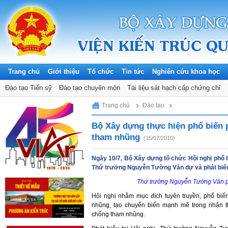
Trang chủ
Giới thiệu
Tổ chức
Tin tức
Nghiên cứu khoa học
Đào tạo Tiến sỹ
Đào tạo chuyên môn
Tài liệu sát hạch cấp chứng chỉ
Sunday, 09/08/2026
Trang chủ
Đào tạo
Bộ Xây dựng thực hiện phổ biến 
tham nhũng
(15/07/2010)
Ngày 10/7, Bộ Xây dựng tổ chức Hội nghị phổ 
Thứ trưởng Nguyễn Tường Văn dự và phát biểu c
Thứ trưởng Nguyễn Tường Văn phá
Hội nghị nhằm mục đích tuyên truyền, phổ biế
nhũng, tạo chuyển biến mạnh mẽ trong nhận t
chống tham nhũng.