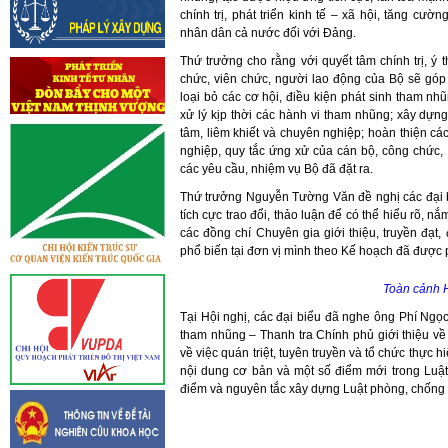
chính trị, phát triển kinh tế – xã hội, tăng cư
nhân dân cả nước đối với Đảng.
Thứ trưởng cho rằng với quyết tâm chính trị, ý 
chức, viên chức, người lao động của Bộ sẽ gó
loại bỏ các cơ hội, điều kiện phát sinh tham nh
xử lý kịp thời các hành vi tham nhũng; xây dựn
tâm, liêm khiết và chuyên nghiệp; hoàn thiện 
nghiệp, quy tắc ứng xử của cán bộ, công chức
các yêu cầu, nhiệm vụ Bộ đã đặt ra.
Thứ trưởng Nguyễn Tường Văn đề nghị các đại b
tích cực trao đổi, thảo luận để có thể hiểu rõ, n
các đồng chí Chuyên gia giới thiệu, truyền đạt, đ
phổ biến tại đơn vị mình theo Kế hoạch đã được 
Toàn cảnh H
Tại Hội nghị, các đại biểu đã nghe ông Phí Ng
tham nhũng – Thanh tra Chính phủ giới thiệu v
về việc quán triệt, tuyên truyền và tổ chức thự
nội dung cơ bản và một số điểm mới trong Lu
điểm và nguyên tắc xây dựng Luật phòng, chốn