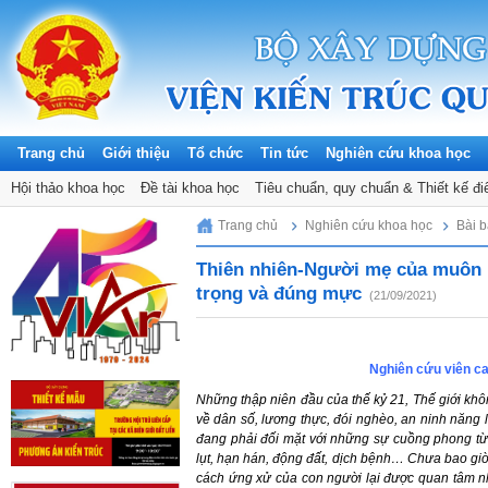
Trang chủ
Giới thiệu
Tổ chức
Tin tức
Nghiên cứu khoa học
Hội thảo khoa học
Đề tài khoa học
Tiêu chuẩn, quy chuẩn & Thiết kế đi
Tuesday, 11/08/2026
Trang chủ
Nghiên cứu khoa học
Bài 
Thiên nhiên-Người mẹ của muôn l
trọng và đúng mực
(21/09/2021)
Nghiên cứu viên ca
Những thập niên đầu của thế kỷ 21, Thế giới khô
về dân số, lương thực, đói nghèo, an ninh năng
đang phải đối mặt với những sự cuồng phong từ
lụt, hạn hán, động đất, dịch bệnh… Chưa bao giờ,
cách ứng xử của con người lại được quan tâm nh