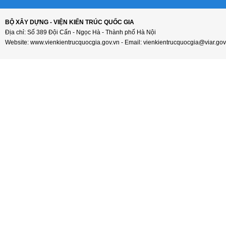
BỘ XÂY DỰNG - VIỆN KIẾN TRÚC QUỐC GIA
Địa chỉ: Số 389 Đội Cấn - Ngọc Hà - Thành phố Hà Nội
Website: www.vienkientrucquocgia.gov.vn - Email: vienkientrucquocgia@viar.gov