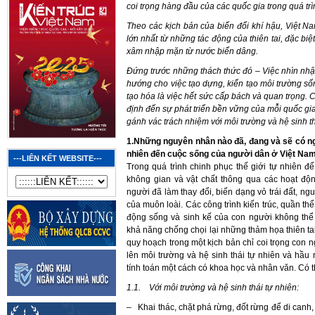
coi trọng hàng đầu của các quốc gia trong quá trìn
Theo các kịch bản của biến đổi khí hậu, Việt N
lớn nhất từ những tác động của thiên tai, đặc biệt
xâm nhập mặn từ nước biển dâng.
Đứng trước những thách thức đó – Việc nhìn nhậ
hướng cho việc tạo dựng, kiến tạo môi trường số
tạo hóa là việc hết sức cấp bách và quan trọng. 
định đến sự phát triển bền vững của mỗi quốc gia
gánh vác trách nhiệm với môi trường và hệ sinh th
1.Những nguyên nhân nào đã, đang và sẽ có ngu
nhiên đến cuộc sống của người dân ở Việt Nam
---LIÊN KẾT WEBSITE---
Trong quá trình chinh phục thế giới tự nhiên để 
không gian và vật chất thông qua các hoạt đ
người đã làm thay đổi, biến dạng vỏ trái đất, ng
của muôn loài. Các công trình kiến trúc, quần t
động sống và sinh kế của con người không thể
khả năng chống chọi lại những thảm họa thiên ta
quy hoạch trong một kịch bản chỉ coi trọng con ng
lên môi trường và hệ sinh thái tự nhiên và hầu
tính toán một cách có khoa học và nhân văn. Có 
1.1.
Với môi trường và hệ sinh thái tự nhiên:
– Khai thác, chặt phá rừng, đốt rừng để di canh,