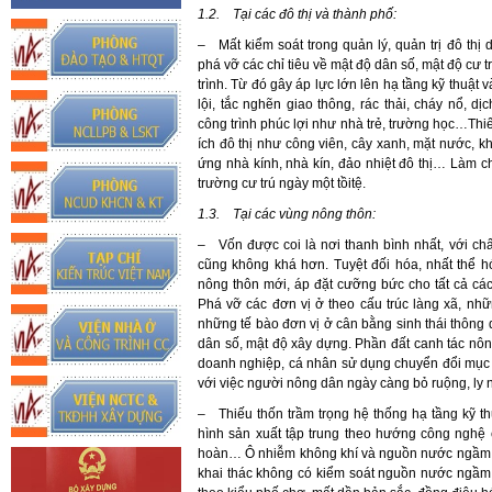
1.2.
Tại các đô thị và thành phố:
– Mất kiểm soát trong quản lý, quản trị đô thị
phá vỡ các chỉ tiêu về mật độ dân số, mật độ cư 
trình. Từ đó gây áp lực lớn lên hạ tầng kỹ thuật 
lội, tắc nghẽn giao thông, rác thải, cháy nổ, d
công trình phúc lợi như nhà trẻ, trường học…Thi
ích đô thị như công viên, cây xanh, mặt nước, k
ứng nhà kính, nhà kín, đảo nhiệt đô thị… Làm c
trường cư trú ngày một tồitệ.
1.3.
Tại các vùng nông thôn:
– Vốn được coi là nơi thanh bình nhất, với ch
cũng không khá hơn. Tuyệt đối hóa, nhất thể h
nông thôn mới, áp đặt cưỡng bức cho tất cả các
Phá vỡ các đơn vị ở theo cấu trúc làng xã, nhữ
những tế bào đơn vị ở cân bằng sinh thái thông q
dân số, mật độ xây dựng. Phần đất canh tác nôn
doanh nghiệp, cá nhân sử dụng chuyển đổi mục
với việc người nông dân ngày càng bỏ ruộng, ly
– Thiếu thốn trầm trọng hệ thống hạ tầng kỹ t
hình sản xuất tập trung theo hướng công nghệ
hoàn… Ô nhiễm không khí và nguồn nước ngầm do
khai thác không có kiểm soát nguồn nước ngầm