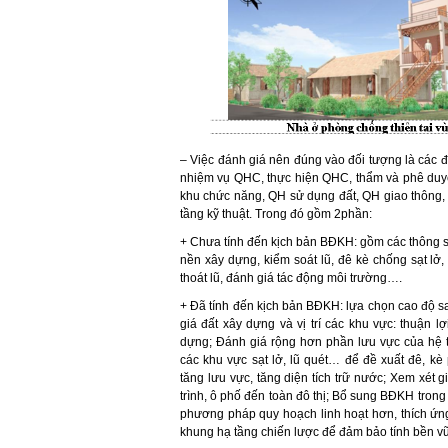
– Việc đánh giá nên đúng vào đối tượng là các đ
nhiệm vụ QHC, thực hiện QHC, thẩm và phê duy
khu chức năng, QH sử dụng đất, QH giao thông,
tầng kỹ thuật. Trong đó gồm 2phần:
+ Chưa tính đến kịch bản BĐKH: gồm các thông số
nền xây dựng, kiểm soát lũ, đê kè chống sạt lở
thoát lũ, đánh giá tác động môi trường….
+ Đã tính đến kịch bản BĐKH: lựa chọn cao độ s
giá đất xây dựng và vị trí các khu vực: thuận lợ
dựng; Đánh giá rộng hơn phần lưu vực của hệ 
các khu vực sạt lở, lũ quét… để đề xuất đê, kè
tăng lưu vực, tăng diện tích trữ nước; Xem xét
trình, ô phố đến toàn đô thị; Bổ sung BĐKH tron
phương pháp quy hoạch linh hoạt hơn, thích ứng 
khung hạ tầng chiến lược để đảm bảo tính bền vữ