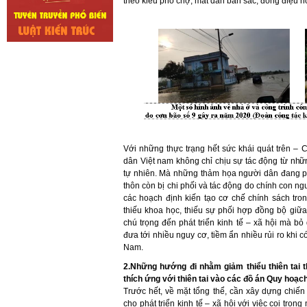
theo kiểu phố chợ, mất dần bản sắc, đồng điệu 
Với những thực trạng hết sức khái quát trên – 
dân Việt nam không chỉ chịu sự tác động từ nhữn
tự nhiên. Mà những thảm họa người dân đang ph
thôn còn bị chi phối và tác động do chính con ng
các hoạch định kiến tạo cơ chế chính sách tron
thiếu khoa học, thiếu sự phối hợp đồng bộ gi
chú trọng đến phát triển kinh tế – xã hội mà b
đưa tới nhiều nguy cơ, tiềm ẩn nhiều rủi ro khi có
Nam.
2.Những hướng đi nhằm giảm thiểu thiên tai t
thích ứng với thiên tai vào các đồ án Quy hoạ
Trước hết, về mặt tổng thể, cần xây dựng chiến
cho phát triển kinh tế – xã hội với việc coi trọn