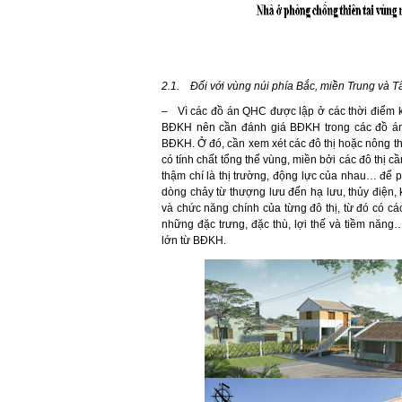
2.1.
Đối với vùng núi phía Bắc, miền Trung và 
– Vì các đồ án QHC được lập ở các thời điểm kh
BĐKH nên cần đánh giá BĐKH trong các đồ án
BĐKH. Ở đó, cần xem xét các đô thị hoặc nông t
có tính chất tổng thể vùng, miền bởi các đô thị c
thậm chí là thị trường, động lực của nhau… để ph
dòng chảy từ thượng lưu đến hạ lưu, thủy điện
và chức năng chính của từng đô thị, từ đó có cá
những đặc trưng, đặc thù, lợi thế và tiềm năng
lớn từ BĐKH.