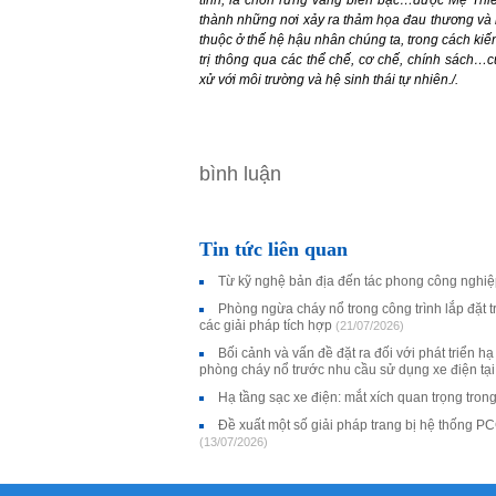
thành những nơi xảy ra thảm họa đau thương và m
thuộc ở thế hệ hậu nhân chúng ta, trong cách kiến
trị thông qua các thể chế, cơ chế, chính sách
xử với môi trường và hệ sinh thái tự nhiên./.
bình luận
Tin tức liên quan
Từ kỹ nghệ bản địa đến tác phong công nghi
Phòng ngừa cháy nổ trong công trình lắp đặt trạ
các giải pháp tích hợp
(21/07/2026)
Bối cảnh và vấn đề đặt ra đối với phát triển h
phòng cháy nổ trước nhu cầu sử dụng xe điện tạ
Hạ tầng sạc xe điện: mắt xích quan trọng tron
Đề xuất một số giải pháp trang bị hệ thống P
(13/07/2026)