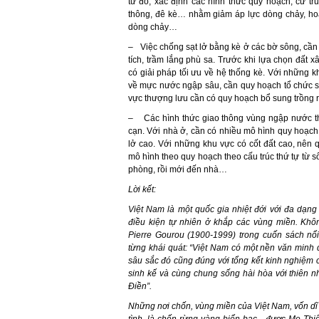
từ đó, xác định các hình thức quy hoạch, cư tr
thông, đê kè… nhằm giảm áp lực dòng chảy, hoặ
dòng chảy…
– Việc chống sạt lở bằng kè ở các bờ sông, cần
tích, trầm lắng phù sa. Trước khi lựa chọn đất
có giải pháp tối ưu về hệ thống kè. Với những 
về mực nước ngập sâu, cần quy hoạch tổ chức số
vực thượng lưu cần có quy hoạch bổ sung trồng 
– Các hình thức giao thông vùng ngập nước t
cạn. Với nhà ở, cần có nhiều mô hình quy hoạch 
lở cao. Với những khu vực có cốt đất cao, nên 
mô hình theo quy hoạch theo cấu trúc thứ tự từ 
phòng, rồi mới đến nhà…
Lời kết:
Việt Nam là một quốc gia nhiệt đới với đa dạng
điều kiện tự nhiên ở khắp các vùng miền. Kh
Pierre Gourou (1900-1999) trong cuốn sách nổ
từng khái quát: “Việt Nam có một nền văn minh
sâu sắc đó cũng đúng với tổng kết kinh nghiệm 
sinh kế và cùng chung sống hài hòa với thiên nh
Điền”.
Những nơi chốn, vùng miền của Việt Nam, vốn dĩ
tình, là chốn rừng vàng biển bạc…được Mẹ Thiên