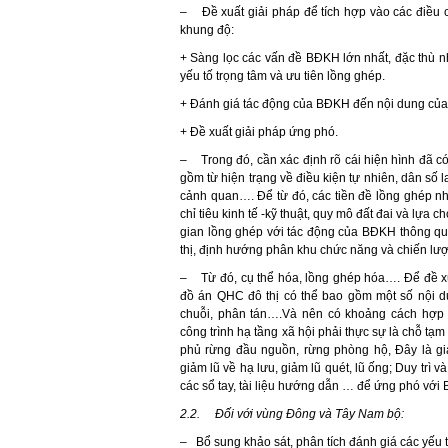
– Đề xuất giải pháp để tích hợp vào các điều 
khung độ:
+ Sàng lọc các vấn đề BĐKH lớn nhất, đặc thù n
yếu tố trọng tâm và ưu tiên lồng ghép.
+ Đánh giá tác động của BĐKH đến nội dung củ
+ Đề xuất giải pháp ứng phó.
– Trong đó, cần xác định rõ cái hiện hình đã có
gồm từ hiện trạng về điều kiện tự nhiên, dân số la
cảnh quan…. Để từ đó, các tiền đề lồng ghép như
chỉ tiêu kinh tế -kỹ thuật, quy mô đất đai và lựa 
gian lồng ghép với tác động của BĐKH thông qua 
thị, định hướng phân khu chức năng và chiến lư
– Từ đó, cụ thể hóa, lồng ghép hóa…. Để đề x
đồ án QHC đô thị có thể bao gồm một số nội d
chuỗi, phân tán….Và nên có khoảng cách hợp 
công trình hạ tầng xã hội phải thực sự là chỗ tạm t
phủ rừng đầu nguồn, rừng phòng hộ, Đây là giả
giảm lũ về hạ lưu, giảm lũ quét, lũ ống; Duy trì 
các sổ tay, tài liệu hướng dẫn … để ứng phó vớ
2.2.
Đối với vùng Đông và Tây Nam bộ:
– Bổ sung khảo sát, phân tích đánh giá các yếu t