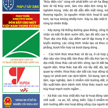
“thủy điện cóc” cùng với phát triển cơ sở hạ tầ
bức tử hệ thủy sinh, làm cho diện tích rừng tự
nghiêm trọng. Việc đó đã dẫn đến mất rừng, mất
thượng nguồn, là nguyên nhân kích hoạt lũ quét
hơn, tai họa khủng khiếp hơn. Xảy ra đặc biệt ở 
rừng tự nhiên thấp.
– Xây dựng hệ thống đường giao thông, công trìn
chân và mất ổn định sườn dốc, tạo độ dốc cao hơ
Thực địa cho thấy các điểm sạt lở tập trung ở 
tuyến đường, các công trình nhân tạo và theo cá
phẳng, trượt hỗn hợp và trượt dạng dòng…
– Các hình thức khai thác vô tội vạ, ở cả hợp 
đào sâu vào lòng đất, làm thay đổi cấu trúc tạo
địa chất; Khai thác cát sỏi trên sông, tạo lở đất 
người dân; Khai thác bạt đồi núi lấy đất, đá, t
quan tự nhiên; Khai thác săn bắt các loại động v
nguy cơ phát sinh các dịch bệnh; Sử dụng, lạm 
lâm, ngư nghiệp, làm ô nhiễm môi trường đất, 
lẫn xuất hiện dịch bệnh mới; Khai thác mạch nư
hủy hoại mạch nước ngầm…
– Xả thải các hóa chất độc hại từ hoạt động sả
chế xuất… ra ao, hồ, sông, biển. Gây ô nhiễm 
ảnh hưởng đến mọi hoạt động sống của người d