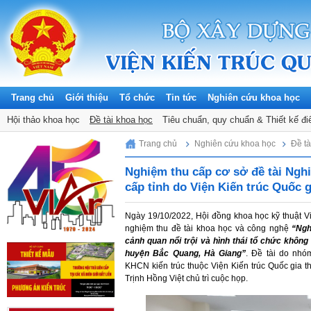
Trang chủ
Giới thiệu
Tổ chức
Tin tức
Nghiên cứu khoa học
Thông báo
Hội thảo khoa học
Tuyển dụng
Đề tài khoa học
Tin hoạt động KHCN
Tiêu chuẩn, quy chuẩn & Thiết kế đi
Đảng, Đoàn thể
Sunday, 09/08/2026
Trang chủ
Nghiên cứu khoa học
Đề tà
Nghiệm thu cấp cơ sở đề tài Ngh
cấp tỉnh do Viện Kiến trúc Quốc g
Ngày 19/10/2022, Hội đồng khoa học kỹ thuật Vi
nghiệm thu đề tài khoa học và công nghệ
“Ngh
cảnh quan nổi trội và hình thái tổ chức không
huyện Bắc Quang, Hà Giang”
. Đề tài do nh
KHCN kiến trúc thuộc Viện Kiến trúc Quốc gia t
Trịnh Hồng Việt chủ trì cuộc họp.