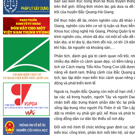
bản sắc kiến trúc nông thôn kế thừa truyền thốn
trên thế giới. Đồng thời nhóm tác giả đưa ra đề 
trội của huyện Bắc Quang-Hà Giang.
Để thực hiện đề tài, nhóm nghiên cứu đã khảo 
Giang, nghiên cứu trên cơ sở lý luận và thực ti
Khoa học công nghệ Hà Giang, Phòng Quản lý ki
trình nghiên cứu, nhóm đã đúc rút một số vấn đề
bản địa, vị trí địa lý, địa hình đồi núi, có tới 19 
khí hậu, tài nguyên và khoáng sản,…
Phân tích, đánh giá giá trị cảnh quan nổi trội
nhiều địa điểm có cảnh quan đẹp, có tiềm năng p
lịch sử Cách mạng Tiểu Khu Trọng Con (đã được 
năng về danh lam, thắng cảnh của Bắc Quang g
lịch, tạo lập diện mạo kiến trúc cảnh quan riê
động và phát triển kinh tế.
Ngoài ra, huyện Bắc Quang còn một số hạn chế, 
tại các xã trong huyện, người Tày và người Da
nhận biết đặc trưng thành phần dân tộc tại phầ
sống tập trung như người Pà Thẻn ở xã Tân Lậ
đặt ra nhiệm vụ phải gìn giữ, kế thừa và phát 
cộng đồng dân cư dân tộc thiểu số nơi đây.
Đối với mô hình tổ chức không gian định cư, sả
kiến trúc công trình, phân tích mối liên hệ, sử d