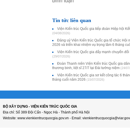
bình luận
Tin tức liên quan
Viện Kiến trúc Quốc gia tiếp đoàn Hiệp hội K
(04/08/2026)
Đảng uỷ Viện Kiến trúc Quốc gia tổ chức Hội 
2026 và triển khai nhiệm vụ trọng tâm 6 tháng c
Viện Kiến trúc Quốc gia đẩy mạnh chuyển đổi
(29/07/2026)
Đoàn Thanh niên Viện Kiến trúc Quốc gia dân
thương binh, liệt sĩ 27/7 tại Đài tưởng niệm
(24/07
Viện Kiến trúc Quốc gia sơ kết công tác 6 thá
tháng cuối năm 2026
(15/07/2026)
BỘ XÂY DỰNG - VIỆN KIẾN TRÚC QUỐC GIA
Địa chỉ: Số 389 Đội Cấn - Ngọc Hà - Thành phố Hà Nội
Website: www.vienkientrucquocgia.gov.vn - Email: vienkientrucquocgia@viar.gov