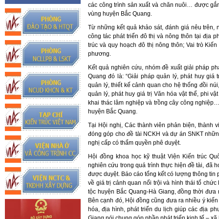
các công trình sản xuất và chăn nuôi… được gắn
vùng huyện Bắc Quang.
Từ những kết quả khảo sát, đánh giá nêu trên,
công tác phát triển đô thị và nông thôn tại địa 
trúc và quy hoạch đô thị nông thôn; Vai trò Kiế
phương.
Kết quả nghiên cứu, nhóm đề xuất giải pháp ph
Quang đó là: “Giải pháp quản lý, phát huy giá 
quản lý, thiết kế cảnh quan cho hệ thống đồi núi
quản lý, phát huy giá trị Văn hóa vật thể, phi vật
khai thác lâm nghiệp và trồng cây công nghiệp
huyện Bắc Quang.
Tại Hội nghị, Các thành viên phản biện, thành 
đóng góp cho đề tài NCKH và dự án SNKT những
nghị cấp có thẩm quyền phê duyệt.
Hội đồng khoa học kỹ thuật Viện Kiến trúc Qu
nghiên cứu trong quá trình thực hiện đề tài, đã
được duyệt. Báo cáo tổng kết có lượng thông tin 
về giá trị cảnh quan nổi trội và hình thái tổ ch
tộc huyện Bắc Quang-Hà Giang, đồng thời đưa ra
Bên cạnh đó, Hội đồng cũng đưa ra nhiều ý kiến 
hóa, địa hình, phát triển du lịch giúp các địa 
Giang nói chung góp phần phát triển kinh tế – xã 