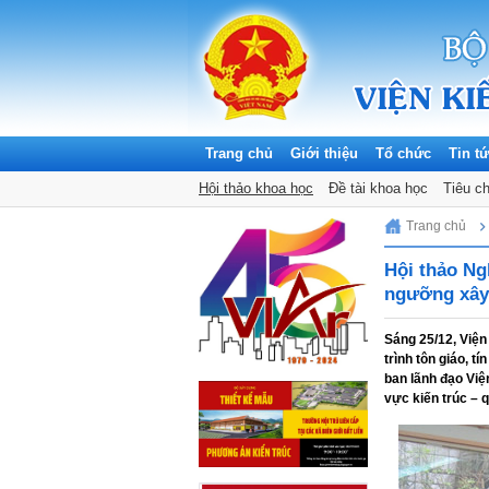
Trang chủ
Giới thiệu
Tổ chức
Tin t
Thông báo
Hội thảo khoa học
Tuyển dụng
Đề tài khoa học
Tin hoạt động KH
Tiêu c
Saturday, 08/08/2026
Trang chủ
Hội thảo Ngh
ngưỡng xây
Sáng 25/12, Viện
trình tôn giáo, 
ban lãnh đạo Việ
vực kiến trúc – 