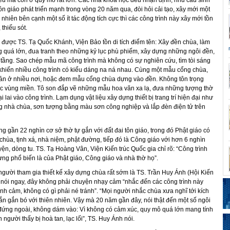
u mà còn ở quy mô rất lớn. Các nhà khoa học đều nhận định, nhu cầu sinh
ôn giáo phát triển mạnh trong vòng 20 năm qua, đòi hỏi cải tạo, xây mới một
 nhiên bên cạnh một số ít tác động tích cực thì các công trình này xây mới tồn
 thiếu sót.
 được TS. Tạ Quốc Khánh, Viện Bảo tồn di tích điểm tên: Xây đền chùa, làm
 quá lớn, đua tranh theo những kỷ lục phù phiếm, xây dựng những ngôi đền,
 tầng. Sao chép mẫu mã công trình mà không có sự nghiên cứu, tìm tòi sáng
ế khiến nhiều công trình có kiểu dáng na ná nhau. Cùng một mẫu cổng chùa,
n ở nhiều nơi, hoặc đem mẫu cổng chùa dựng vào đền. Không tôn trọng
úc vùng miền. Tô son đắp vẽ những mẫu hoa văn xa lạ, đưa những tượng thờ
i lai vào công trình. Lạm dụng vật liệu xây dựng thiết bị trang trí hiện đại như
ng nhà chùa, sơn tượng bằng màu sơn công nghiệp và lắp đèn điện tử trên
 gần 22 nghìn cơ sở thờ tự gắn với đất đai tôn giáo, trong đó Phật giáo có
 chùa, tịnh xá, nhà niệm, phật đường, tiếp đó là Công giáo với hơn 6 nghìn
ện, dòng tu. TS. Tạ Hoàng Vân, Viện Kiến trúc Quốc gia chỉ rõ: “Công trình
ng phổ biến là của Phật giáo, Công giáo và nhà thờ họ”.
gười tham gia thiết kế xây dựng chùa rất sớm là TS. Trần Huy Ánh (Hội Kiến
) nói ngay, đây không phải chuyện nhạy cảm “nhắc đến các công trình này
tình cảm, không có gì phải né tránh”. “Mọi người nhắc chùa xưa nghĩ tới kích
ắn gắn bó với thiên nhiên. Vậy mà 20 năm gần đây, nói thật đến một số ngôi
 đứng ngoài, không dám vào: Vì không có cảm xúc, quy mô quá lớn mang tính
 người thấy bị hoà tan, lạc lối”, TS. Huy Ánh nói.