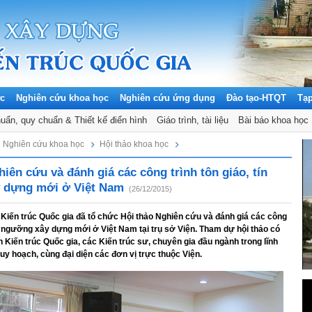
ức
Nghiên cứu khoa học
Nghiên cứu ứng dụng
Đào tạo-HTQT
Tạ
CN
huẩn, quy chuẩn & Thiết kế điển hình
Đảng, Đoàn thể
Giáo trình, tài liệu
Bài báo khoa học
Nghiên cứu khoa học
Hội thảo khoa học
iên cứu và đánh giá các công trình tôn giáo, tín
 dựng mới ở Việt Nam
(26/12/2015)
 Kiến trúc Quốc gia đã tổ chức Hội thảo Nghiên cứu và đánh giá các công
tín ngưỡng xây dựng mới ở Việt Nam tại trụ sở Viện. Tham dự hội thảo có
n Kiến trúc Quốc gia, các Kiến trúc sư, chuyên gia đầu ngành trong lĩnh
quy hoạch, cùng đại diện các đơn vị trực thuộc Viện.