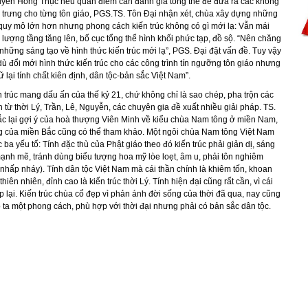
ễn Hồng Thục nêu quan điểm cần đánh giá tổng thể để đưa ra các không
c trưng cho từng tôn giáo, PGS.TS. Tôn Đại nhận xét, chùa xây dựng những
quy mô lớn hơn nhưng phong cách kiến trúc không có gì mới lạ: Vẫn mái
lượng tầng tăng lên, bố cục tổng thể hình khối phức tạp, đồ sộ. “Nên chăng
 những sáng tạo về hình thức kiến trúc mới lạ”, PGS. Đại đặt vấn đề. Tuy vậy
 đổi mới hình thức kiến trúc cho các công trình tín ngưỡng tôn giáo nhưng
iữ lại tính chất kiên định, dân tộc-bản sắc Việt Nam”.
n trúc mang dấu ấn của thế kỷ 21, chứ không chỉ là sao chép, pha trộn các
nh từ thời Lý, Trần, Lê, Nguyễn, các chuyên gia đề xuất nhiều giải pháp. TS.
c lại gợi ý của hoà thượng Viên Minh về kiểu chùa Nam tông ở miền Nam,
g của miền Bắc cũng có thể tham khảo. Một ngôi chùa Nam tông Việt Nam
 ba yếu tố: Tính đặc thù của Phật giáo theo đó kiến trúc phải giản dị, sáng
ạnh mẽ, tránh dùng biểu tượng hoa mỹ lòe loẹt, âm u, phải tôn nghiêm
nhấp nháy). Tính dân tộc Việt Nam mà cái thần chính là khiêm tốn, khoan
hiên nhiên, đỉnh cao là kiến trúc thời Lý. Tính hiện đại cũng rất cần, vì cái
 lại. Kiến trúc chùa cổ đẹp vì phản ánh đời sống của thời đã qua, nay cũng
o ta một phong cách, phù hợp với thời đại nhưng phải có bản sắc dân tộc.