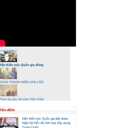
Viện Kiến trúc Quốc gia đồng
hành và phát triển
ĐOÀN THANH NIÊN (VIAr) BỘ
XÂY DỰNG DÂNG HƯƠNG VÀ TRI
ÂN ĐẠI TƯỚNG VÕ NGUYÊN
GIÁP NHÂN DỊP 27/7
Phim kỷ yếu 40 năm Viện Kiến
trúc Quốc gia – Bộ Xây dựng
Tiêu điểm
Viện Kiến trúc Quốc gia tiếp đoàn
Hiệp hội Kết cấu Kim loại Xây dựng
Trung Quốc