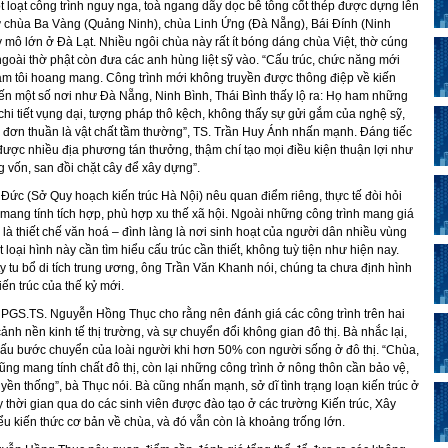
 loạt công trình nguy nga, toà ngang dãy dọc bê tông cốt thép được dựng lên
ư chùa Ba Vàng (Quảng Ninh), chùa Linh Ứng (Đà Nẵng), Bái Đính (Ninh
 mô lớn ở Đà Lạt. Nhiều ngôi chùa này rất ít bóng dáng chùa Việt, thờ cúng
ngoài thờ phật còn đưa các anh hùng liệt sỹ vào. “Cấu trúc, chức năng mới
àm tôi hoang mang. Công trình mới không truyền được thông điệp về kiến
ôi đến một số nơi như Đà Nẵng, Ninh Bình, Thái Bình thấy lộ ra: Họ ham những
chi tiết vụng dại, tượng pháp thô kệch, không thấy sự gửi gắm của nghệ sỹ,
 đơn thuần là vật chất tầm thường”, TS. Trần Huy Ánh nhấn mạnh. Đáng tiếc
được nhiều địa phương tán thưởng, thậm chí tạo mọi điều kiện thuận lợi như
g vốn, san đồi chặt cây để xây dựng”.
Đức (Sở Quy hoạch kiến trúc Hà Nội) nêu quan điểm riêng, thực tế đòi hỏi
mang tính tích hợp, phù hợp xu thế xã hội. Ngoài những công trình mang giá
òn là thiết chế văn hoá – đình làng là nơi sinh hoạt của người dân nhiều vùng
loại hình này cần tìm hiểu cấu trúc cần thiết, không tuỳ tiện như hiện nay.
 tu bổ di tích trung ương, ông Trần Văn Khanh nói, chúng ta chưa định hình
iến trúc của thế kỷ mới.
PGS.TS. Nguyễn Hồng Thục cho rằng nên đánh giá các công trình trên hai
cảnh nền kinh tế thị trường, và sự chuyển đổi không gian đô thị. Bà nhắc lại,
u bước chuyển của loài người khi hơn 50% con người sống ở đô thị. “Chùa,
ũng mang tính chất đô thị, còn lại những công trình ở nông thôn cần bảo vệ,
ruyền thống”, bà Thục nói. Bà cũng nhấn mạnh, sở dĩ tình trạng loạn kiến trúc ở
y thời gian qua do các sinh viên được đào tạo ở các trường Kiến trúc, Xây
u kiến thức cơ bản về chùa, và đó vẫn còn là khoảng trống lớn.