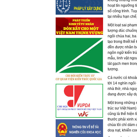
không những nhiề
hoạt tín ngưỡng t
số công trình. Tuy
tại nhiều hạn chế,
Một loạt sai phạm
tượng đúc chuông
ngôi chùa hai, ba
tạo trong thiết k
đền được nhân bả
ngôn ngữ kiến tr
mẫu, linh vật ngoạ
lát gạch men tro
tượng.
Cả nước có khoảng
tới 14 nghìn ngôi
nhà thờ, nhà nguy
đang được xây dự
Một trong những n
trúc sư Việt Nam
cũng là thể hiện 
thước phải xinh x
chùa tôi chỉ dám
doạ nạt, khiến con