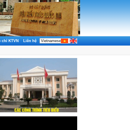
p chí KTVN
Liên hệ
Tìm kiếm: