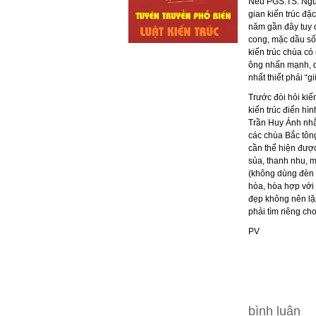
Nếu PGS.TS. Nguy
gian kiến trúc đặ
năm gần đây tuy 
cong, mặc dầu số 
kiến trúc chùa có
ông nhấn mạnh, dù
nhất thiết phải “g
Trước đòi hỏi kiế
kiến trúc điển hì
Trần Huy Ánh nhắ
các chùa Bắc tôn
cần thể hiện được
sủa, thanh nhu, m
(không dùng đèn 
hòa, hòa hợp với t
đẹp không nên lặp
phải tìm riêng ch
PV
bình luận