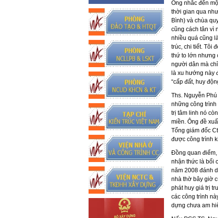
Ông nhắc đến một
thời gian qua nh
Bình) và chùa quy
cũng cách tân vì 
nhiều quá cũng l
trúc, chi tiết. T
thứ to lớn nhưng 
người dân mà chỉ
là xu hướng này 
“cấp đất, huy độn
Ths. Nguyễn Phú 
những công trình 
trị tâm linh nó c
miền. Ông đề xuất 
Tổng giám đốc Cty
được công trình k
Đồng quan điểm, 
nhận thức là bối 
năm 2008 đánh dấ
nhà thờ bây giờ c
phát huy giá trị t
các công trình nà
dựng chưa am hiể