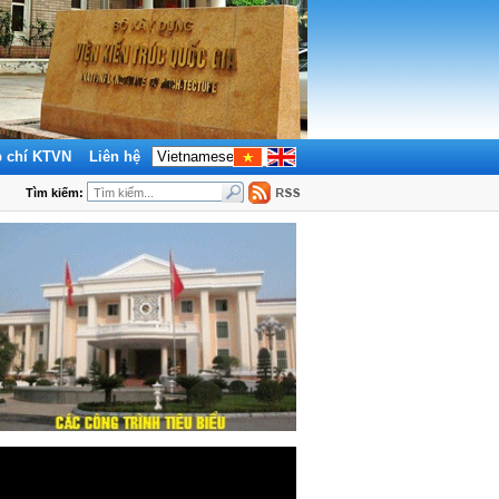
p chí KTVN
Liên hệ
Tìm kiếm: