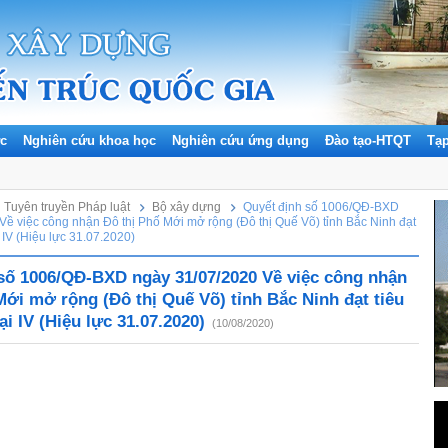
ức
Nghiên cứu khoa học
Nghiên cứu ứng dụng
Đào tạo-HTQT
Tạ
Tuyên truyền Pháp luật
Bộ xây dựng
Quyết định số 1006/QĐ-BXD
Về việc công nhận Đô thị Phố Mới mở rộng (Đô thị Quế Võ) tỉnh Bắc Ninh đạt
ại IV (Hiệu lực 31.07.2020)
số 1006/QĐ-BXD ngày 31/07/2020 Về việc công nhận
Mới mở rộng (Đô thị Quế Võ) tỉnh Bắc Ninh đạt tiêu
oại IV (Hiệu lực 31.07.2020)
(10/08/2020)