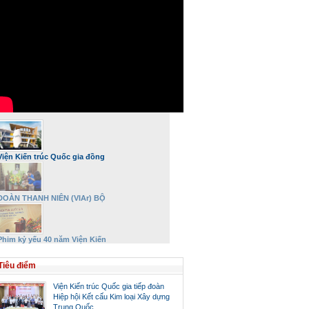
Viện Kiến trúc Quốc gia đồng
hành và phát triển
ĐOÀN THANH NIÊN (VIAr) BỘ
XÂY DỰNG DÂNG HƯƠNG VÀ TRI
ÂN ĐẠI TƯỚNG VÕ NGUYÊN
GIÁP NHÂN DỊP 27/7
Phim kỷ yếu 40 năm Viện Kiến
trúc Quốc gia – Bộ Xây dựng
Tiêu điểm
Viện Kiến trúc Quốc gia tiếp đoàn
Hiệp hội Kết cấu Kim loại Xây dựng
Trung Quốc