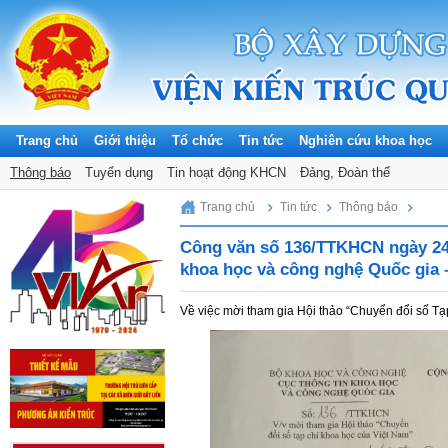
Trang chủ
Giới thiệu
Tổ chức
Tin tức
Nghiên cứu khoa học
Thông báo
Tuyển dụng
Tin hoạt động KHCN
Đảng, Đoàn thể
Sunday, 09/08/2026
Trang chủ
Tin tức
Thông báo
Công văn số 136/TTKHCN ngày 24/
khoa học và công nghệ Quốc gia
Về việc mời tham gia Hội thảo “Chuyển đổi số Tạ