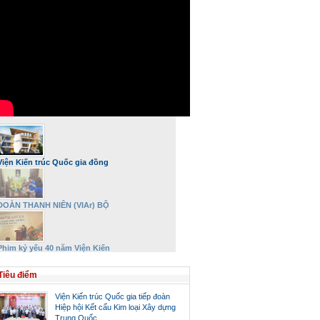
Viện Kiến trúc Quốc gia đồng
hành và phát triển
ĐOÀN THANH NIÊN (VIAr) BỘ
XÂY DỰNG DÂNG HƯƠNG VÀ TRI
ÂN ĐẠI TƯỚNG VÕ NGUYÊN
GIÁP NHÂN DỊP 27/7
Phim kỷ yếu 40 năm Viện Kiến
trúc Quốc gia – Bộ Xây dựng
Tiêu điểm
Viện Kiến trúc Quốc gia tiếp đoàn
Hiệp hội Kết cấu Kim loại Xây dựng
Trung Quốc