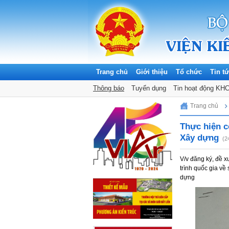
Trang chủ
Giới thiệu
Tổ chức
Tin t
Thông báo
Tuyển dụng
Tin hoạt động KH
Sunday, 09/08/2026
Trang chủ
Thực hiện c
Xây dựng
(2
V/v đăng ký, đề x
trình quốc gia về
dựng