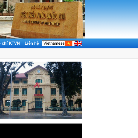
p chí KTVN
Liên hệ
Tìm kiếm: