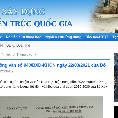
ức
Nghiên cứu khoa học
Nghiên cứu ứng dụng
Đào tạo-HTQT
Tạ
CN
Đảng, Đoàn thể
Tin tức
Thông báo
ông văn số 943/BXD-KHCN ngày 22/03/2021 của Bộ
4/03/2021)
uất các dự án, nhiệm vụ triển khai thực hiện trong năm 2022 thuộc Chương
 sử dụng nâng lượng tiết kiệm và hiệu quả giai đoạn 2019-2030 của Bộ Xây