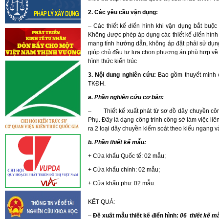
2. Các yêu cầu vận dụng:
– Các thiết kế điển hình khi vận dụng bắt buộc
Không được phép áp dụng các thiết kế điển hình n
mang tính hướng dẫn, không áp đặt phải sử dụng
giúp chủ đầu tư lựa chọn phương án phù hợp về 
hình thức kiến trúc
3. Nội dung nghiên cứu:
Bao gồm thuyết minh 
TKĐH.
a. Phần nghiên cứu cơ bản:
– Thiết kế xuất phát từ sơ đồ dây chuyền công
Phụ. Đây là dạng công trình công sở làm việc li
ra 2 loại dây chuyền kiểm soát theo kiểu ngang v
b. Phần thiết kế mẫu:
+ Cửa khẩu Quốc tế: 02 mẫu;
+ Cửa khẩu chính: 02 mẫu;
+ Cửa khẩu phụ: 02 mẫu.
KẾT QUẢ:
–
Đề xuất mẫu thiết kế điển hình:
06 thiết kế m