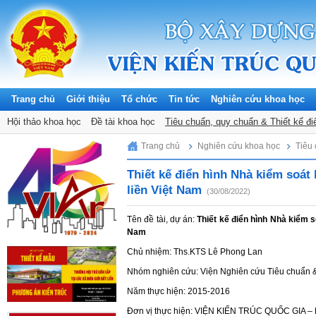
Trang chủ
Giới thiệu
Tổ chức
Tin tức
Nghiên cứu khoa học
Hội thảo khoa học
Đề tài khoa học
Tiêu chuẩn, quy chuẩn & Thiết kế đi
Sunday, 09/08/2026
Trang chủ
Nghiên cứu khoa học
Tiêu 
Thiết kế điển hình Nhà kiểm soát 
liền Việt Nam
(30/08/2022)
Tên đề tài, dự án:
Thiết kế điển hình Nhà kiểm so
Nam
Chủ nhiệm: Ths.KTS Lê Phong Lan
Nhóm nghiên cứu: Viện Nghiên cứu Tiêu chuẩn &
Năm thực hiện: 2015-2016
Đơn vị thực hiện: VIỆN KIẾN TRÚC QUỐC GIA 