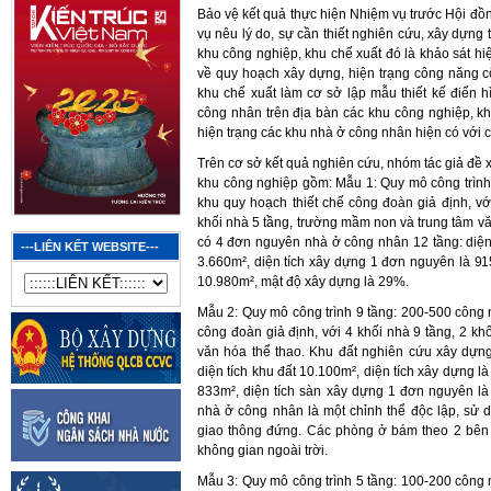
Bảo vệ kết quả thực hiện Nhiệm vụ trước Hội đ
vụ nêu lý do, sự cần thiết nghiên cứu, xây dựng 
khu công nghiệp, khu chế xuất đó là khảo sát hiệ
về quy hoạch xây dựng, hiện trạng công năng c
khu chế xuất làm cơ sở lập mẫu thiết kế điển 
công nhân trên địa bàn các khu công nghiệp, kh
hiện trạng các khu nhà ở công nhân hiện có với c
Trên cơ sở kết quả nghiên cứu, nhóm tác giả đề 
khu công nghiệp gồm: Mẫu 1: Quy mô công trình
khu quy hoạch thiết chế công đoàn giả định, vớ
khối nhà 5 tầng, trường mầm non và trung tâm v
có 4 đơn nguyên nhà ở công nhân 12 tầng: diện 
---LIÊN KẾT WEBSITE---
3.660m², diện tích xây dựng 1 đơn nguyên là 91
10.980m², mật độ xây dựng là 29%.
Mẫu 2: Quy mô công trình 9 tầng: 200-500 công 
công đoàn giả định, với 4 khối nhà 9 tầng, 2 k
văn hóa thể thao. Khu đất nghiên cứu xây dựn
diện tích khu đất 10.100m², diện tích xây dựng l
833m², diện tích sàn xây dựng 1 đơn nguyên là
nhà ở công nhân là một chỉnh thể độc lập, sử d
giao thông đứng. Các phòng ở bám theo 2 bên 
không gian ngoài trời.
Mẫu 3: Quy mô công trình 5 tầng: 100-200 công 