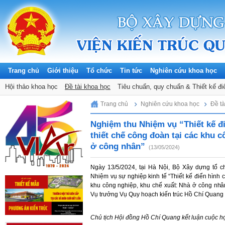
Trang chủ
Giới thiệu
Tổ chức
Tin tức
Nghiên cứu khoa học
Hội thảo khoa học
Đề tài khoa học
Tiêu chuẩn, quy chuẩn & Thiết kế đi
Saturday, 08/08/2026
Trang chủ
Nghiên cứu khoa học
Đề tà
Nghiệm thu Nhiệm vụ “Thiết kế đi
thiết chế công đoàn tại các khu 
ở công nhân”
(13/05/2024)
Ngày 13/5/2024, tại Hà Nội, Bộ Xây dựng tổ c
Nhiệm vụ sự nghiệp kinh tế “Thiết kế điển hình c
khu công nghiệp, khu chế xuất: Nhà ở công nhân
Vụ trưởng Vụ Quy hoạch kiến trúc Hồ Chí Quang –
Chủ tịch Hội đồng Hồ Chí Quang kết luận cuộc h