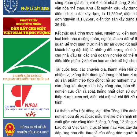
công đoàn giả định, với 6 khối nhà 5 tầng, 2 k
văn hóa thể thao. Khu đất nghiên cứu xây dựn
diện tích khu đất xây dựng là 11.250m², diện tí
đơn nguyên là 1.025m², diện tích sàn xây dựng 
36,4%.
Kết thúc quá trình thực hiện, Nhiệm vụ kiến ngh
loại hình nhà ở công nhân, ngoài các ưu đãi về t
quan để thời gian thực hiện dự án được rút ngắ
khách hàng đặc biệt là những đối tượng có khả
cho nhà đầu tư, các chủ doanh nghiệp có thể t
điều kiện pháp lý để đảm bảo an sinh xã hội cho
Tại cuộc họp, các chuyên gia, thành viên Hội đồ
nhiệm vụ, đồng thời đánh giá trong thời hạn đ
đủ sản phẩm theo hợp đồng; hồ sơ nghiệm thu 
cáo tổng kết được trình bày công phu, bản vẽ 
nghiên cứu cần rà soát, thống nhất cách sử dụn
thập được; xem xét, điều chỉ một số chi tiết để 
hình.
Là thành viên Hội đồng, đại diện Tổng Liên đo
nghiên cứu đề xuất các mẫu thiết kế điển hình 
xuất gồm các công trình 5 tầng, 9 tầng, 12 tầng,
Lao động Việt Nam, thực tế hiện nay, việc xây dự
đáp ứng nhu cầu thực tế của đông đảo người l