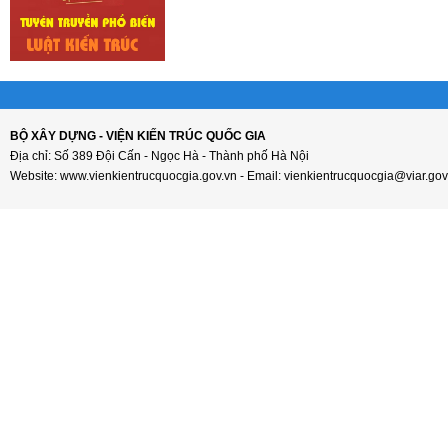
BỘ XÂY DỰNG - VIỆN KIẾN TRÚC QUỐC GIA
Địa chỉ: Số 389 Đội Cấn - Ngọc Hà - Thành phố Hà Nội
Website: www.vienkientrucquocgia.gov.vn - Email: vienkientrucquocgia@viar.gov