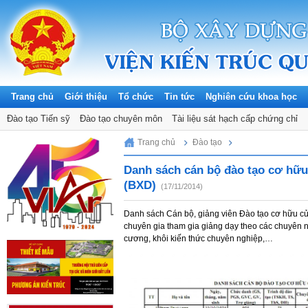
Trang chủ
Giới thiệu
Tổ chức
Tin tức
Nghiên cứu khoa học
Đào tạo Tiến sỹ
Đào tạo chuyên môn
Tài liệu sát hạch cấp chứng chỉ
Saturday, 08/08/2026
Trang chủ
Đào tạo
Danh sách cán bộ đào tạo cơ hữu
(BXD)
(17/11/2014)
Danh sách Cán bộ, giảng viên Đào tạo cơ hữu củ
chuyên gia tham gia giảng dạy theo các chuyên n
cương, khôi kiến thức chuyên nghiệp,…