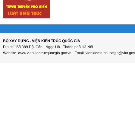
BỘ XÂY DỰNG - VIỆN KIẾN TRÚC QUỐC GIA
Địa chỉ: Số 389 Đội Cấn - Ngọc Hà - Thành phố Hà Nội
Website: www.vienkientrucquocgia.gov.vn - Email: vienkientrucquocgia@viar.gov