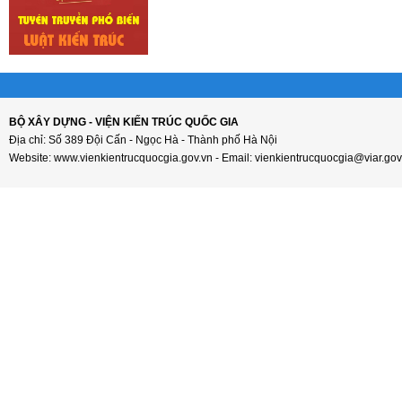
BỘ XÂY DỰNG - VIỆN KIẾN TRÚC QUỐC GIA
Địa chỉ: Số 389 Đội Cấn - Ngọc Hà - Thành phố Hà Nội
Website: www.vienkientrucquocgia.gov.vn - Email: vienkientrucquocgia@viar.gov