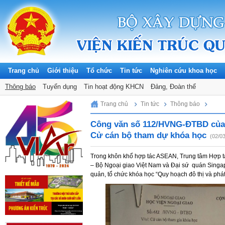
Trang chủ
Giới thiệu
Tổ chức
Tin tức
Nghiên cứu khoa học
Thông báo
Tuyển dụng
Tin hoạt động KHCN
Đảng, Đoàn thể
Friday, 07/08/2026
Trang chủ
Tin tức
Thông báo
Công văn số 112/HVNG-ĐTBD của 
Cử cán bộ tham dự khóa học
(02/0
Trong khôn khổ hợp tác ASEAN, Trung tâm Hợp t
– Bộ Ngoại giao Việt Nam và Đại sứ quán Singa
quản, tổ chức khóa học “Quy hoạch đô thị và phát