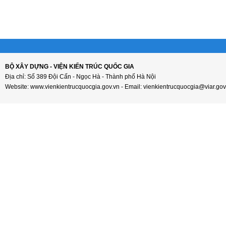
BỘ XÂY DỰNG - VIỆN KIẾN TRÚC QUỐC GIA
Địa chỉ: Số 389 Đội Cấn - Ngọc Hà - Thành phố Hà Nội
Website: www.vienkientrucquocgia.gov.vn - Email: vienkientrucquocgia@viar.gov