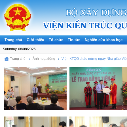
Trang chủ
Giới thiệu
Tổ chức
Tin tức
Nghiên cứu khoa học
Saturday, 08/08/2026
Trang chủ
Ảnh hoạt động
Viện KTQG chào mừng ngày Nhà giáo Việt N