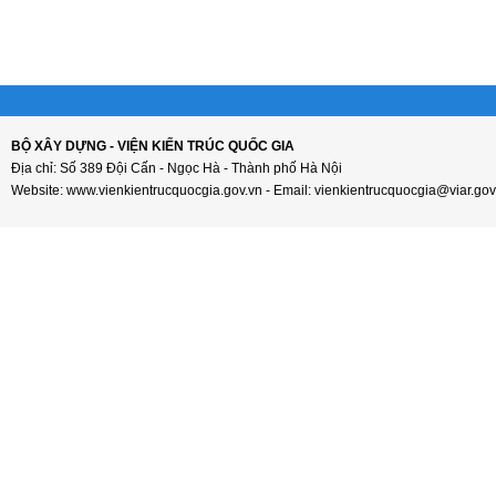
BỘ XÂY DỰNG - VIỆN KIẾN TRÚC QUỐC GIA
Địa chỉ: Số 389 Đội Cấn - Ngọc Hà - Thành phố Hà Nội
Website: www.vienkientrucquocgia.gov.vn - Email: vienkientrucquocgia@viar.gov