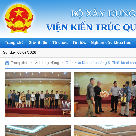
Trang chủ
Giới thiệu
Tổ chức
Tin tức
Nghiên cứu khoa học
Sunday, 09/08/2026
Trang chủ
Ảnh hoạt động
Diễn đàn Kiến trúc tháng 6- Thiết kế di sản